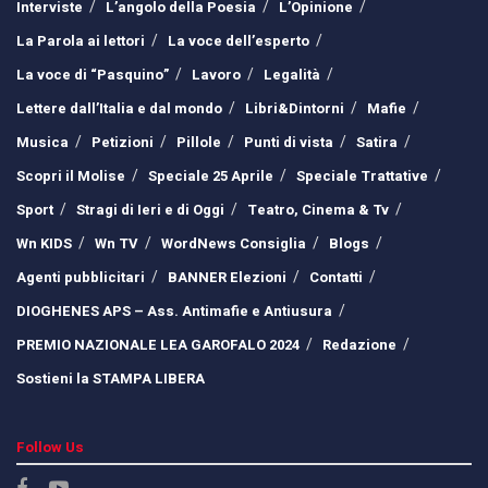
Interviste
L’angolo della Poesia
L’Opinione
La Parola ai lettori
La voce dell’esperto
La voce di “Pasquino”
Lavoro
Legalità
Lettere dall’Italia e dal mondo
Libri&Dintorni
Mafie
Musica
Petizioni
Pillole
Punti di vista
Satira
Scopri il Molise
Speciale 25 Aprile
Speciale Trattative
Sport
Stragi di Ieri e di Oggi
Teatro, Cinema & Tv
Wn KIDS
Wn TV
WordNews Consiglia
Blogs
Agenti pubblicitari
BANNER Elezioni
Contatti
DIOGHENES APS – Ass. Antimafie e Antiusura
PREMIO NAZIONALE LEA GAROFALO 2024
Redazione
Sostieni la STAMPA LIBERA
Follow Us