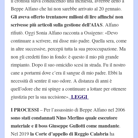
il cronista stava conducendo una inchiesta, avrebbe detto a
Beppe Alfano che lui non sarebbe arrivato al 20 gennaio.
Gli aveva offerto trentanove milioni di lire affinché non
scrivesse più articoli sulla gestione dell’AIAS
. Alfano
rifiutò. Oggi Sonia Alfano racconta a Ossigeno: «Devo
continuare a scrivere, mi disse mio padre. Quella sera, come
in altre successive, percepii tutta la sua preoccupazione. Ma
non gli credetti fino in fondo: è questo il mio più grande
rimpianto. Dopo il suo omicidio scesi in strada. Fu il nostro
cane a portarmi dove c’era il sangue di mio padre. Ebbi la
necessità di sentire il suo odore. A distanza di anni è
quell’odore che mi spinge a continuare a lottare per ottenere
LEGGI
giustizia per la sua uccisione».
I PROCESSI
– Per l’assassinio di Beppe Alfano nel 2006
sono stati condannati Nino Merlino quale esecutore
materiale e il boss Giuseppe Gullotti come mandante
.
la Corte d’appello di Reggio Calabria
Nel 2019
ha