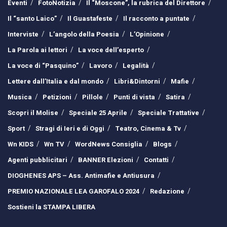
Eventi
FotoNotizia
Il “Moscone”, la rubrica del Direttore
Il “santo Laico”
Il Guastafeste
Il racconto a puntate
Interviste
L’angolo della Poesia
L’Opinione
La Parola ai lettori
La voce dell’esperto
La voce di “Pasquino”
Lavoro
Legalità
Lettere dall’Italia e dal mondo
Libri&Dintorni
Mafie
Musica
Petizioni
Pillole
Punti di vista
Satira
Scopri il Molise
Speciale 25 Aprile
Speciale Trattative
Sport
Stragi di Ieri e di Oggi
Teatro, Cinema & Tv
Wn KIDS
Wn TV
WordNews Consiglia
Blogs
Agenti pubblicitari
BANNER Elezioni
Contatti
DIOGHENES APS – Ass. Antimafie e Antiusura
PREMIO NAZIONALE LEA GAROFALO 2024
Redazione
Sostieni la STAMPA LIBERA