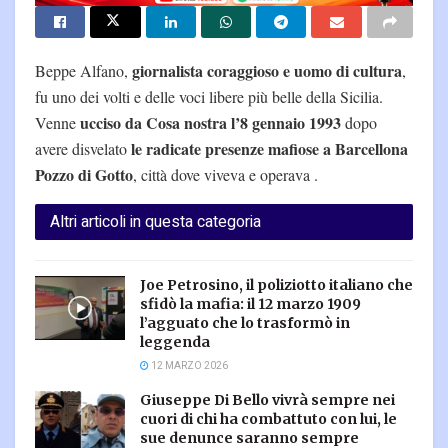
giornalista coraggioso e uomo di cultura
Beppe Alfano,
,
fu uno dei volti e delle voci libere più belle della Sicilia.
ucciso da Cosa nostra l’8 gennaio 1993
Venne
dopo
le radicate presenze mafiose a Barcellona
avere disvelato
Pozzo di Gotto
, città dove viveva e operava .
Altri articoli in questa categoria
Joe Petrosino, il poliziotto italiano che
sfidò la mafia: il 12 marzo 1909
l’agguato che lo trasformò in
leggenda
12 MARZO 2026
Giuseppe Di Bello vivrà sempre nei
cuori di chi ha combattuto con lui, le
sue denunce saranno sempre