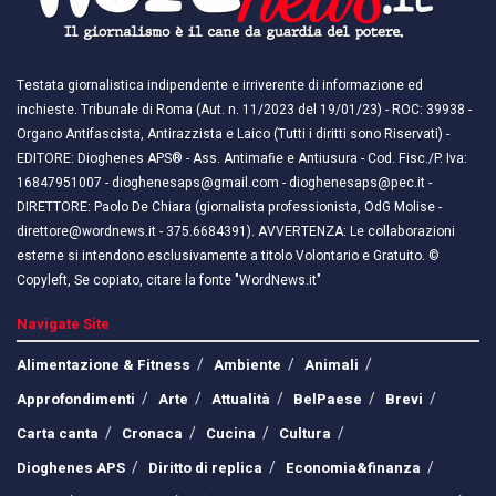
Testata giornalistica indipendente e irriverente di informazione ed
inchieste. Tribunale di Roma (Aut. n. 11/2023 del 19/01/23) - ROC: 39938 -
Organo Antifascista, Antirazzista e Laico (Tutti i diritti sono Riservati) -
EDITORE: Dioghenes APS® - Ass. Antimafie e Antiusura - Cod. Fisc./P. Iva:
16847951007 - dioghenesaps@gmail.com - dioghenesaps@pec.it - ​​
DIRETTORE: Paolo De Chiara (giornalista professionista, OdG Molise -
direttore@wordnews.it - ​​375.6684391). AVVERTENZA: Le collaborazioni
esterne si intendono esclusivamente a titolo Volontario e Gratuito. ©
Copyleft, Se copiato, citare la fonte "WordNews.it"
Navigate Site
Alimentazione & Fitness
Ambiente
Animali
Approfondimenti
Arte
Attualità
BelPaese
Brevi
Carta canta
Cronaca
Cucina
Cultura
Dioghenes APS
Diritto di replica
Economia&finanza