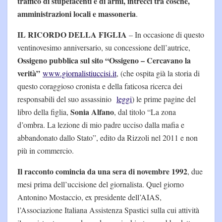
traffico di stupefacenti e di armi, intrecci tra cosche,
amministrazioni locali e massoneria
.
IL RICORDO DELLA FIGLIA
– In occasione di questo
ventinovesimo anniversario, su concessione dell’autrice,
Ossigeno pubblica sul sito “Ossigeno – Cercavano la
verità”
www.giornalistiuccisi.it
, (che ospita già la storia di
questo coraggioso cronista e della faticosa ricerca dei
responsabili del suo assassinio
leggi
) le prime pagine del
Sonia Alfano
libro della figlia,
, dal titolo “La zona
d’ombra. La lezione di mio padre ucciso dalla mafia e
abbandonato dallo Stato”, edito da Rizzoli nel 2011 e non
più in commercio.
Il racconto comincia da una sera di novembre 1992
, due
mesi prima dell’uccisione del giornalista. Quel giorno
Antonino Mostaccio, ex presidente dell’AIAS,
l’Associazione Italiana Assistenza Spastici sulla cui attività