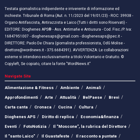
Testata giornalistica indipendente e irriverente di informazione ed
inchieste. Tribunale di Roma (Aut. n. 11/2023 del 19/01/23) - ROC: 39938 -
Organo Antifascista, Antirazzista e Laico (Tutti i diritti sono Riservati) -
EDITORE: Dioghenes APS® - Ass. Antimafie e Antiusura - Cod. Fisc./P. Iva:
16847951007 - dioghenesaps@gmail.com - dioghenesaps@pec.it - ​​
DIRETTORE: Paolo De Chiara (giornalista professionista, OdG Molise -
direttore@wordnews.it - ​​375.6684391). AVVERTENZA: Le collaborazioni
esterne si intendono esclusivamente a titolo Volontario e Gratuito. ©
Copyleft, Se copiato, citare la fonte "WordNews.it"
Navigate Site
Alimentazione & Fitness
Ambiente
Animali
Approfondimenti
Arte
Attualità
BelPaese
Brevi
Carta canta
Cronaca
Cucina
Cultura
Dioghenes APS
Diritto di replica
Economia&finanza
Eventi
FotoNotizia
Il “Moscone”, la rubrica del Direttore
Il “santo Laico”
Il Guastafeste
Il racconto a puntate