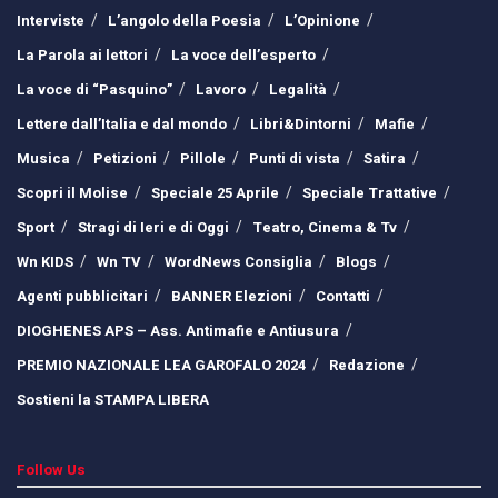
Interviste
L’angolo della Poesia
L’Opinione
La Parola ai lettori
La voce dell’esperto
La voce di “Pasquino”
Lavoro
Legalità
Lettere dall’Italia e dal mondo
Libri&Dintorni
Mafie
Musica
Petizioni
Pillole
Punti di vista
Satira
Scopri il Molise
Speciale 25 Aprile
Speciale Trattative
Sport
Stragi di Ieri e di Oggi
Teatro, Cinema & Tv
Wn KIDS
Wn TV
WordNews Consiglia
Blogs
Agenti pubblicitari
BANNER Elezioni
Contatti
DIOGHENES APS – Ass. Antimafie e Antiusura
PREMIO NAZIONALE LEA GAROFALO 2024
Redazione
Sostieni la STAMPA LIBERA
Follow Us