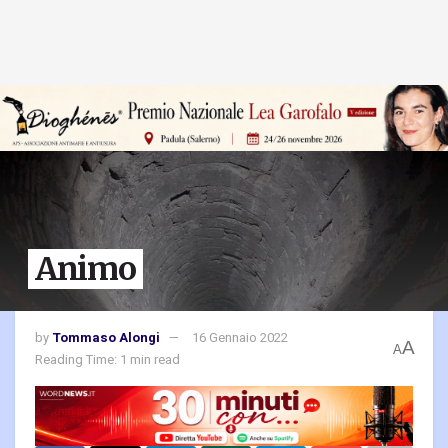
Animo
by
Tommaso Alongi
16 Gennaio 2022
A
A
Reading Time: 1 min read