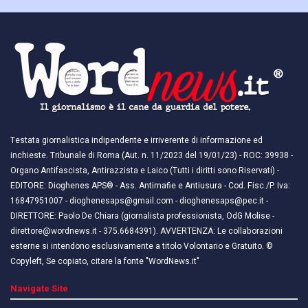
Testata giornalistica indipendente e irriverente di informazione ed
inchieste. Tribunale di Roma (Aut. n. 11/2023 del 19/01/23) - ROC: 39938 -
Organo Antifascista, Antirazzista e Laico (Tutti i diritti sono Riservati) -
EDITORE: Dioghenes APS® - Ass. Antimafie e Antiusura - Cod. Fisc./P. Iva:
16847951007 - dioghenesaps@gmail.com - dioghenesaps@pec.it - ​​
DIRETTORE: Paolo De Chiara (giornalista professionista, OdG Molise -
direttore@wordnews.it - ​​375.6684391). AVVERTENZA: Le collaborazioni
esterne si intendono esclusivamente a titolo Volontario e Gratuito. ©
Copyleft, Se copiato, citare la fonte "WordNews.it"
Navigate Site