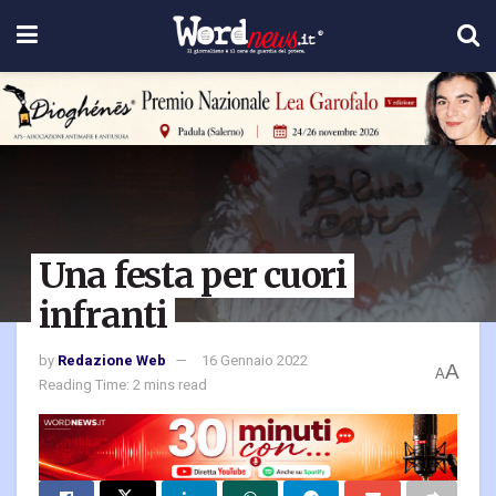
Una festa per cuori
infranti
by
Redazione Web
16 Gennaio 2022
A
A
Reading Time: 2 mins read