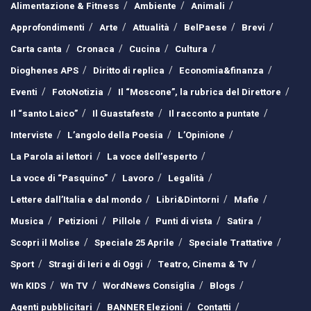
Alimentazione & Fitness
Ambiente
Animali
Approfondimenti
Arte
Attualità
BelPaese
Brevi
Carta canta
Cronaca
Cucina
Cultura
Dioghenes APS
Diritto di replica
Economia&finanza
Eventi
FotoNotizia
Il “Moscone”, la rubrica del Direttore
Il “santo Laico”
Il Guastafeste
Il racconto a puntate
Interviste
L’angolo della Poesia
L’Opinione
La Parola ai lettori
La voce dell’esperto
La voce di “Pasquino”
Lavoro
Legalità
Lettere dall’Italia e dal mondo
Libri&Dintorni
Mafie
Musica
Petizioni
Pillole
Punti di vista
Satira
Scopri il Molise
Speciale 25 Aprile
Speciale Trattative
Sport
Stragi di Ieri e di Oggi
Teatro, Cinema & Tv
Wn KIDS
Wn TV
WordNews Consiglia
Blogs
Agenti pubblicitari
BANNER Elezioni
Contatti