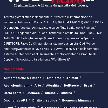
Testata giornalistica indipendente e irriverente di informazione ed
inchieste. Tribunale di Roma (Aut. n. 11/2023 del 19/01/23) - ROC: 39938 -
Organo Antifascista, Antirazzista e Laico (Tutti i diritti sono Riservati) -
EDITORE: Dioghenes APS® - Ass. Antimafie e Antiusura - Cod. Fisc./P. Iva:
16847951007 - dioghenesaps@gmail.com - dioghenesaps@pec.it - ​​
DIRETTORE: Paolo De Chiara (giornalista professionista, OdG Molise -
direttore@wordnews.it - ​​375.6684391). AVVERTENZA: Le collaborazioni
esterne si intendono esclusivamente a titolo Volontario e Gratuito. ©
Copyleft, Se copiato, citare la fonte "WordNews.it"
Navigate Site
Alimentazione & Fitness
Ambiente
Animali
Approfondimenti
Arte
Attualità
BelPaese
Brevi
Carta canta
Cronaca
Cucina
Cultura
Dioghenes APS
Diritto di replica
Economia&finanza
Eventi
FotoNotizia
Il “Moscone”, la rubrica del Direttore