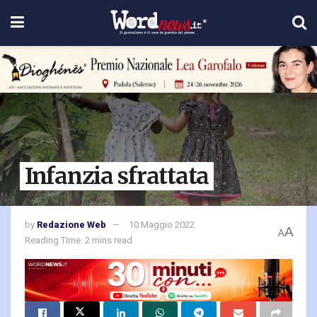
Infanzia sfrattata
by
Redazione Web
10 Maggio 2022
A
A
Reading Time: 2 mins read