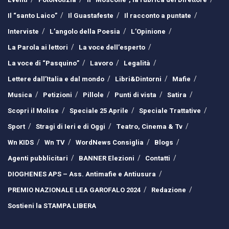
Il “santo Laico”
Il Guastafeste
Il racconto a puntate
Interviste
L’angolo della Poesia
L’Opinione
La Parola ai lettori
La voce dell’esperto
La voce di “Pasquino”
Lavoro
Legalità
Lettere dall’Italia e dal mondo
Libri&Dintorni
Mafie
Musica
Petizioni
Pillole
Punti di vista
Satira
Scopri il Molise
Speciale 25 Aprile
Speciale Trattative
Sport
Stragi di Ieri e di Oggi
Teatro, Cinema & Tv
Wn KIDS
Wn TV
WordNews Consiglia
Blogs
Agenti pubblicitari
BANNER Elezioni
Contatti
DIOGHENES APS – Ass. Antimafie e Antiusura
PREMIO NAZIONALE LEA GAROFALO 2024
Redazione
Sostieni la STAMPA LIBERA