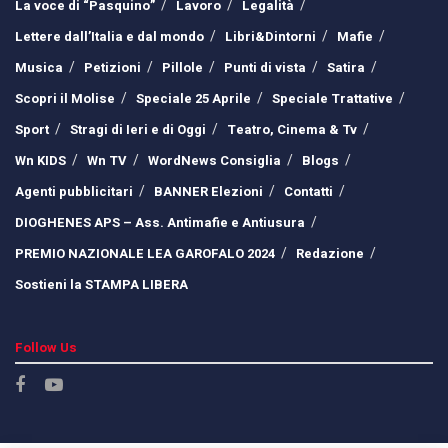
La voce di “Pasquino”
Lavoro
Legalità
Lettere dall’Italia e dal mondo
Libri&Dintorni
Mafie
Musica
Petizioni
Pillole
Punti di vista
Satira
Scopri il Molise
Speciale 25 Aprile
Speciale Trattative
Sport
Stragi di Ieri e di Oggi
Teatro, Cinema & Tv
Wn KIDS
Wn TV
WordNews Consiglia
Blogs
Agenti pubblicitari
BANNER Elezioni
Contatti
DIOGHENES APS – Ass. Antimafie e Antiusura
PREMIO NAZIONALE LEA GAROFALO 2024
Redazione
Sostieni la STAMPA LIBERA
Follow Us