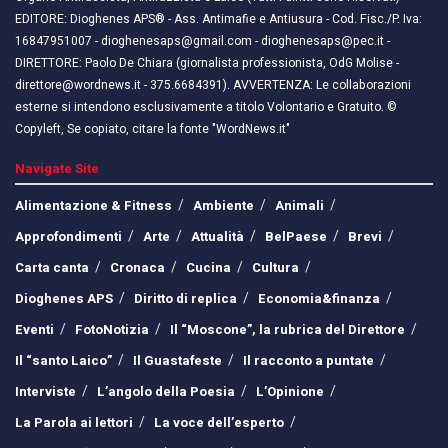
EDITORE: Dioghenes APS® - Ass. Antimafie e Antiusura - Cod. Fisc./P. Iva:
16847951007 - dioghenesaps@gmail.com - dioghenesaps@pec.it - ​​
DIRETTORE: Paolo De Chiara (giornalista professionista, OdG Molise -
direttore@wordnews.it - ​​375.6684391). AVVERTENZA: Le collaborazioni
esterne si intendono esclusivamente a titolo Volontario e Gratuito. ©
Copyleft, Se copiato, citare la fonte "WordNews.it"
Navigate Site
Alimentazione & Fitness
Ambiente
Animali
Approfondimenti
Arte
Attualità
BelPaese
Brevi
Carta canta
Cronaca
Cucina
Cultura
Dioghenes APS
Diritto di replica
Economia&finanza
Eventi
FotoNotizia
Il “Moscone”, la rubrica del Direttore
Il “santo Laico”
Il Guastafeste
Il racconto a puntate
Interviste
L’angolo della Poesia
L’Opinione
La Parola ai lettori
La voce dell’esperto