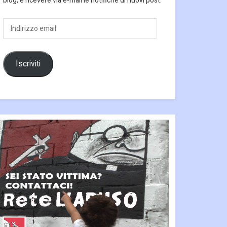
blog, e ricevere via e-mail le notifiche di nuovi post.
Indirizzo
email
Iscriviti