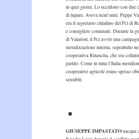
in quei giorni. Lo uccidono con due c
di lupara. Aveva trent’anni. Peppe Val
era il segretario cittadino del Pci di 
e consigliere comunale. Durante la ge
di Valarioti, il Pci avviò una campagn
moralizzazione interna, soprattutto ne
cooperativa Rinascita, che era collater
partito. Come in tutta l’Italia meridion
cooperative agricole erano spesso obie
sensibili
GIUSEPPE IMPASTATO
nacque a
Il padre Luigi durante il conflitto mon