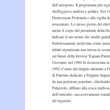
dell’aeroporto. Il programma più segu
sbeffeggiava mafiosi e politici. Nel 1
Democrazia Proletaria e alla vigilia de
assassinato. Lo stesso giorno del ri
anche il corpo del presidente della D
indicare il suo nome che risultò quindi
frettolosamente archiviata come suicid
infatti organizzata una messa in scena, 
sui binari della ferrovia Trapani-Paler
Giovanni, nel 1984 fu riconosciuta la 
1992 (l’anno del doppio attentato a 
di Palermo dedicato a Peppino Impasta
da una petizione popolare, chiedendo d
Palazzolo, affiliato alla cosca mafios
dell’omicidio, successivamente estrada
all’ergastolo.