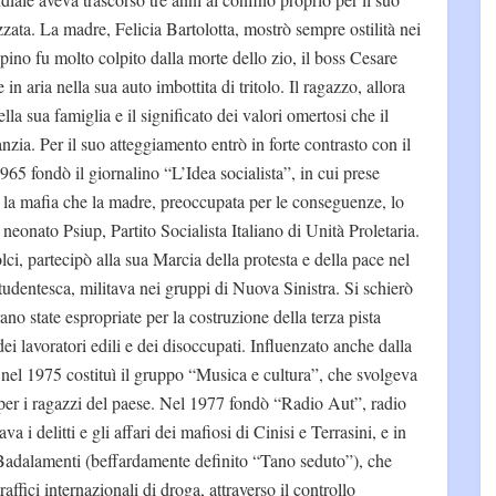
zata. La madre, Felicia Bartolotta, mostrò sempre ostilità nei
ppino fu molto colpito dalla morte dello zio, il boss Cesare
in aria nella sua auto imbottita di tritolo. Il ragazzo, allora
lla sua famiglia e il significato dei valori omertosi che il
nzia. Per il suo atteggiamento entrò in forte contrasto con il
965 fondò il giornalino “L’Idea socialista”, in cui prese
 la mafia che la madre, preoccupata per le conseguenze, lo
neonato Psiup, Partito Socialista Italiano di Unità Proletaria.
ci, partecipò alla sua Marcia della protesta e della pace nel
tudentesca, militava nei gruppi di Nuova Sinistra. Si schierò
rano state espropriate per la costruzione della terza pista
i lavoratori edili e dei disoccupati. Influenzato anche dalla
el 1975 costituì il gruppo “Musica e cultura”, che svolgeva
to per i ragazzi del paese. Nel 1977 fondò “Radio Aut”, radio
a i delitti e gli affari dei mafiosi di Cinisi e Terrasini, e in
adalamenti (beffardamente definito “Tano seduto”), che
ffici internazionali di droga, attraverso il controllo