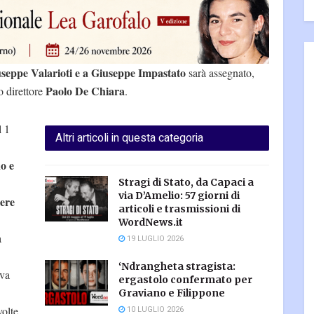
useppe Valarioti e a Giuseppe Impastato
sarà assegnato,
Paolo De Chiara
o direttore
.
l 1
Altri articoli in questa categoria
o e
Stragi di Stato, da Capaci a
via D’Amelio: 57 giorni di
iere
articoli e trasmissioni di
WordNews.it
a
19 LUGLIO 2026
‘Ndrangheta stragista:
ava
ergastolo confermato per
Graviano e Filippone
volte
10 LUGLIO 2026