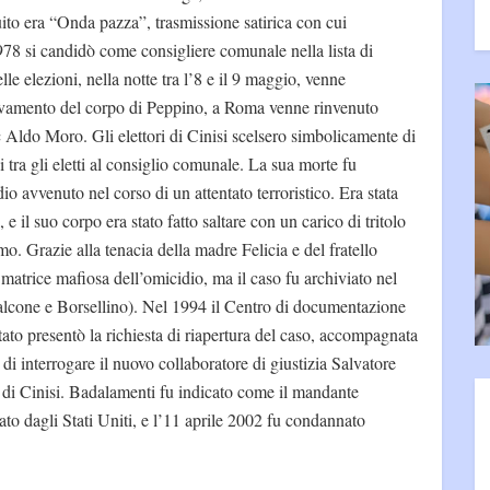
ito era “Onda pazza”, trasmissione satirica con cui
978 si candidò come consigliere comunale nella lista di
lle elezioni, nella notte tra l’8 e il 9 maggio, venne
trovamento del corpo di Peppino, a Roma venne rinvenuto
c Aldo Moro. Gli elettori di Cinisi scelsero simbolicamente di
 tra gli eletti al consiglio comunale. La sua morte fu
io avvenuto nel corso di un attentato terroristico. Era stata
e il suo corpo era stato fatto saltare con un carico di tritolo
mo. Grazie alla tenacia della madre Felicia e del fratello
matrice mafiosa dell’omicidio, ma il caso fu archiviato nel
Falcone e Borsellino). Nel 1994 il Centro di documentazione
to presentò la richiesta di riapertura del caso, accompagnata
i interrogare il nuovo collaboratore di giustizia Salvatore
a di Cinisi. Badalamenti fu indicato come il mandante
to dagli Stati Uniti, e l’11 aprile 2002 fu condannato