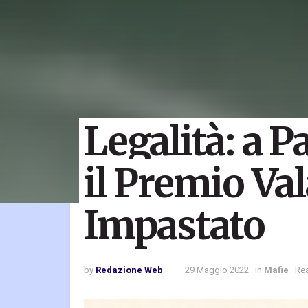
Legalità: a P
il Premio Val
Impastato
by
Redazione Web
29 Maggio 2022
in
Mafie
Rea