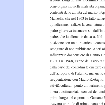
coinvolgimento nella malavita organiz
confronti delle attività del marito. Pe
Manzella, che nel 1963 fu fatto saltare 
quindicenne, realizzò la vera natura de
padre gli aveva trasmesso sin dall’infa
padre, che lo allontanò da casa. Nel 1
posizione con un duro articolo contro
scongiurò di non pubblicare. Aderì al 
Influenzato dal pensiero di Danilo Dol
1967. Dal 1968, l’anno della rivolta s
dalla parte dei contadini le cui terre e
dell’aeroporto di Palermo, ma anche de
frequentazione con Mauro Rostagno, n
attività culturali, punto di riferimen
libera autofinanziata, con cui denunciav
primo luogo del capomafia Gaetano B
avevano un ruolo di primo piano nei tra