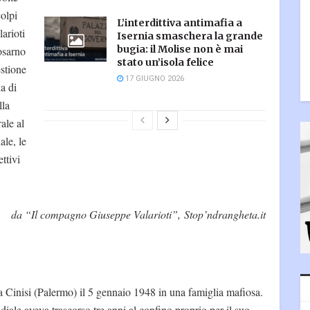
olpi
L’interdittiva antimafia a
arioti
Isernia smaschera la grande
bugia: il Molise non è mai
Rosarno
stato un’isola felice
stione
17 GIUGNO 2026
a di
lla
ale al
ale, le
ttivi
da “Il compagno Giuseppe Valarioti”, Stop’ndrangheta.it
 Cinisi (Palermo) il 5 gennaio 1948 in una famiglia mafiosa.
diale aveva trascorso tre anni al confino proprio per il suo