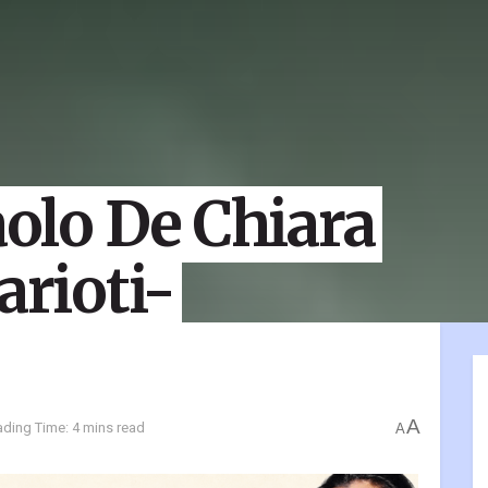
aolo De Chiara
arioti-
A
ding Time: 4 mins read
A