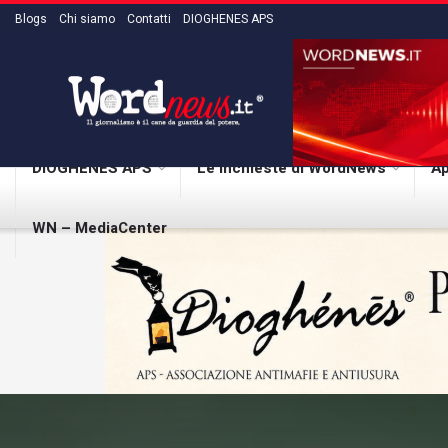
Blogs
Chi siamo
Contatti
DIOGHENES APS
DIOGHENES APS
Le inchieste di WordNews
Ap
WN – MediaCenter