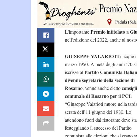
Premio intitolato a Gi
L'importante
nell'edizione del 2022, anche al nostr
GIUSEPPE VALARIOTI
nacque i
marzo 1950. A metà degli anni ‘70 si
Partito Comunista Italian
iscrisse al
divenne segretario della sezione di
Rosarno
consigl
, venne anche eletto
comunale di Rosarno per il PCI
.
“Giuseppe Valarioti muore nella tard
serata dell’11 giugno del 1980. Lo
attendono fuori dal ristorante dove st
festeggiando il successo del Partito
comunista alle elezioni che si erano s