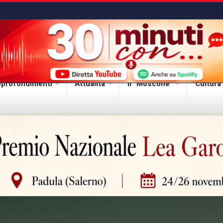
profondimenti
Attualità
Il “Moscone”
Cultura