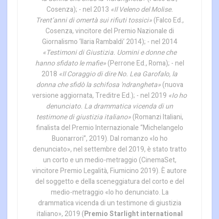
Cosenza); - nel 2013
«Il Veleno del Molise.
Trent’anni di omertà sui rifiuti tossici»
(Falco Ed.,
Cosenza, vincitore del Premio Nazionale di
Giornalismo ‘Ilaria Rambaldi’ 2014); - nel 2014
«Testimoni di Giustizia. Uomini e donne che
hanno sfidato le mafie»
(Perrone Ed., Roma); - nel
2018
«Il Coraggio di dire No. Lea Garofalo, la
donna che sfidò la schifosa 'ndrangheta»
(nuova
versione aggiornata, Treditre Ed.); - nel 2019
«Io ho
denunciato. La drammatica vicenda di un
testimone di giustizia italiano»
(Romanzi Italiani,
finalista del Premio Internazionale “Michelangelo
Buonarrori”, 2019). Dal romanzo «Io ho
denunciato», nel settembre del 2019, è stato tratto
un corto e un medio-metraggio (CinemaSet,
vincitore Premio Legalità, Fiumicino 2019). È autore
del soggetto e della sceneggiatura del corto e del
medio-metraggio «Io ho denunciato. La
drammatica vicenda di un testimone di giustizia
italiano», 2019 (
Premio Starlight international