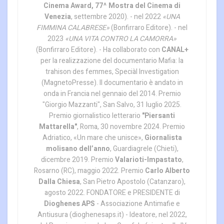
Cinema Award, 77^ Mostra del Cinema di
Venezia
, settembre 2020). - nel 2022
«UNA
FIMMINA CALABRESE»
(Bonfirraro Editore). - nel
2023
«UNA VITA CONTRO LA CAMORRA»
(Bonfirraro Editore). - Ha collaborato con
CANAL+
per la realizzazione del documentario Mafia: la
trahison des femmes, Speciàl Investigation
(MagnetoPresse). Il documentario è andato in
onda in Francia nel gennaio del 2014. Premio
"Giorgio Mazzanti", San Salvo, 31 luglio 2025.
Premio giornalistico letterario
"Piersanti
Mattarella"
, Roma, 30 novembre 2024. Premio
Adriatico, «Un mare che unisce»,
Giornalista
molisano dell’anno
, Guardiagrele (Chieti),
dicembre 2019. Premio
Valarioti-Impastato
,
Rosarno (RC), maggio 2022. Premio
Carlo Alberto
Dalla Chiesa
, San Pietro Apostolo (Catanzaro),
agosto 2022. FONDATORE e PRESIDENTE di
Dioghenes APS
- Associazione Antimafie e
Antiusura (dioghenesaps.it) - Ideatore, nel 2022,