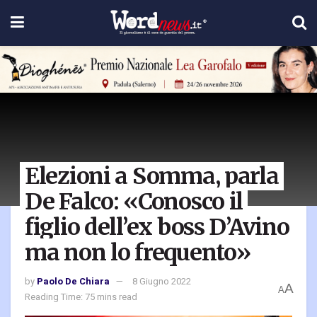
Elezioni a Somma, parla
De Falco: «Conosco il
figlio dell’ex boss D’Avino
ma non lo frequento»
by
Paolo De Chiara
8 Giugno 2022
A
A
Reading Time: 75 mins read