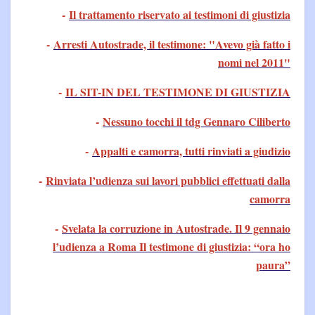
-
Il trattamento riservato ai testimoni di giustizia
-
Arresti Autostrade, il testimone: "Avevo già fatto i
nomi nel 2011"
-
IL SIT-IN DEL TESTIMONE DI GIUSTIZIA
-
Nessuno tocchi il tdg Gennaro Ciliberto
-
Appalti e camorra, tutti rinviati a giudizio
-
Rinviata l’udienza sui lavori pubblici effettuati dalla
camorra
-
Svelata la corruzione in Autostrade. Il 9 gennaio
l’udienza a Roma Il testimone di giustizia: “ora ho
paura”