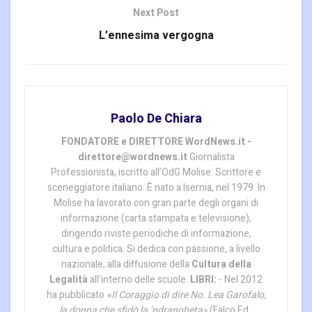
Next Post
L’ennesima vergogna
Paolo De Chiara
FONDATORE e DIRETTORE WordNews.it -
direttore@wordnews.it
Giornalista
Professionista, iscritto all’OdG Molise. Scrittore e
sceneggiatore italiano. È nato a Isernia, nel 1979. In
Molise ha lavorato con gran parte degli organi di
informazione (carta stampata e televisione),
dirigendo riviste periodiche di informazione,
cultura e politica. Si dedica con passione, a livello
nazionale, alla diffusione della
Cultura della
Legalità
all’interno delle scuole.
LIBRI:
- Nel 2012
ha pubblicato
«Il Coraggio di dire No. Lea Garofalo,
la donna che sfidò la ‘ndrangheta»
(Falco Ed.,