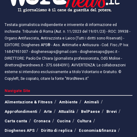
Testata giornalistica indipendente e irriverente di informazione ed
inchieste. Tribunale di Roma (Aut. n. 11/2023 del 19/01/23) - ROC: 39938 -
Organo Antifascista, Antirazzista e Laico (Tutti i diritti sono Riservati) -
EDITORE: Dioghenes APS® - Ass. Antimafie e Antiusura - Cod. Fisc./P. Iva:
16847951007 - dioghenesaps@gmail.com - dioghenesaps@pec.it - ​​
DIRETTORE: Paolo De Chiara (giornalista professionista, OdG Molise -
direttore@wordnews.it - ​​375.6684391). AVVERTENZA: Le collaborazioni
esterne si intendono esclusivamente a titolo Volontario e Gratuito. ©
Copyleft, Se copiato, citare la fonte "WordNews.it"
Navigate Site
Alimentazione & Fitness
Ambiente
Animali
Approfondimenti
Arte
Attualità
BelPaese
Brevi
Carta canta
Cronaca
Cucina
Cultura
Dioghenes APS
Diritto di replica
Economia&finanza