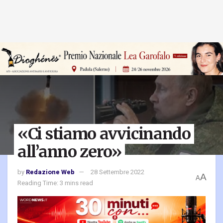
«Ci stiamo avvicinando
all’anno zero»
by
Redazione Web
28 Settembre 2022
A
A
Reading Time: 3 mins read