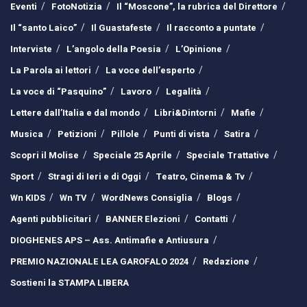
Eventi
FotoNotizia
Il “Moscone”, la rubrica del Direttore
Il “santo Laico”
Il Guastafeste
Il racconto a puntate
Interviste
L’angolo della Poesia
L’Opinione
La Parola ai lettori
La voce dell’esperto
La voce di “Pasquino”
Lavoro
Legalità
Lettere dall’Italia e dal mondo
Libri&Dintorni
Mafie
Musica
Petizioni
Pillole
Punti di vista
Satira
Scopri il Molise
Speciale 25 Aprile
Speciale Trattative
Sport
Stragi di Ieri e di Oggi
Teatro, Cinema & Tv
Wn KIDS
Wn TV
WordNews Consiglia
Blogs
Agenti pubblicitari
BANNER Elezioni
Contatti
DIOGHENES APS – Ass. Antimafie e Antiusura
PREMIO NAZIONALE LEA GAROFALO 2024
Redazione
Sostieni la STAMPA LIBERA