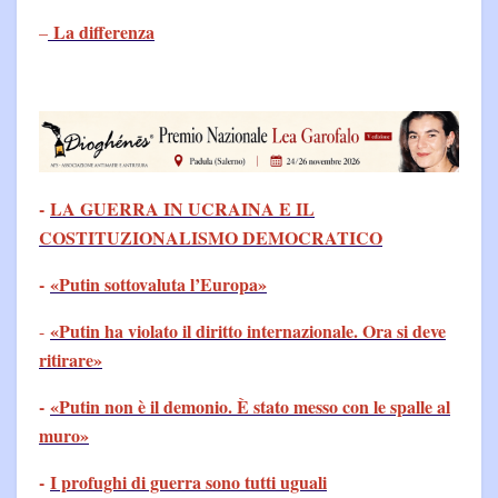
La differenza
–
-
LA GUERRA IN UCRAINA E IL
COSTITUZIONALISMO DEMOCRATICO
-
«Putin sottovaluta l’Europa»
«Putin ha violato il diritto internazionale. Ora si deve
-
ritirare»
-
«Putin non è il demonio. È stato messo con le spalle al
muro»
-
I profughi di guerra sono tutti uguali