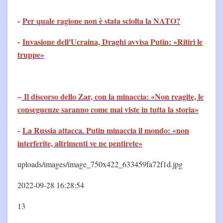
-
Per quale ragione non è stata sciolta la NATO?
-
Invasione dell'Ucraina, Draghi avvisa Putin: «Ritiri le
truppe»
–
Il discorso dello Zar, con la minaccia: «Non reagite, le
conseguenze saranno come mai viste in tutta la storia»
-
La Russia attacca. Putin minaccia il mondo: «non
interferite, altrimenti ve ne pentirete»
uploads/images/image_750x422_633459fa72f1d.jpg
2022-09-28 16:28:54
13