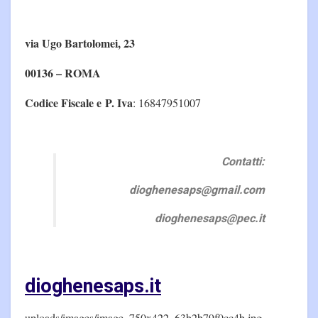
via Ugo Bartolomei, 23
00136 – ROMA
Codice Fiscale e P. Iva
: 16847951007
Contatti:
dioghenesaps@gmail.com
dioghenesaps@pec.it
dioghenesaps.it
uploads/images/image_750x422_63b2b79f0cc4b.jpg