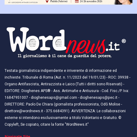
Testata giornalistica indipendente e irriverente di informazione ed
inchieste. Tribunale di Roma (Aut. n. 11/2023 del 19/01/23) - ROC: 39938 -
Organo Antifascista, Antirazzista e Laico (Tutti i diritti sono Riservati) -
EDITORE: Dioghenes APS® - Ass. Antimafie e Antiusura - Cod. Fisc./P. Iva:
16847951007 - dioghenesaps@gmail.com - dioghenesaps@pec.it - ​​
DIRETTORE: Paolo De Chiara (giornalista professionista, OdG Molise -
direttore@wordnews.it - ​​375.6684391). AVVERTENZA: Le collaborazioni
esterne si intendono esclusivamente a titolo Volontario e Gratuito. ©
Copyleft, Se copiato, citare la fonte "WordNews.it"
Navigate Site