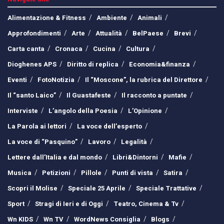
Alimentazione & Fitness
Ambiente
Animali
Approfondimenti
Arte
Attualità
BelPaese
Brevi
Carta canta
Cronaca
Cucina
Cultura
Dioghenes APS
Diritto di replica
Economia&finanza
Eventi
FotoNotizia
Il “Moscone”, la rubrica del Direttore
Il “santo Laico”
Il Guastafeste
Il racconto a puntate
Interviste
L’angolo della Poesia
L’Opinione
La Parola ai lettori
La voce dell’esperto
La voce di “Pasquino”
Lavoro
Legalità
Lettere dall’Italia e dal mondo
Libri&Dintorni
Mafie
Musica
Petizioni
Pillole
Punti di vista
Satira
Scopri il Molise
Speciale 25 Aprile
Speciale Trattative
Sport
Stragi di Ieri e di Oggi
Teatro, Cinema & Tv
Wn KIDS
Wn TV
WordNews Consiglia
Blogs