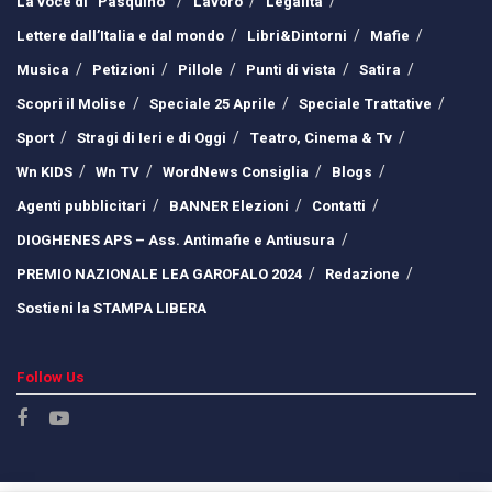
La voce di “Pasquino”
Lavoro
Legalità
Lettere dall’Italia e dal mondo
Libri&Dintorni
Mafie
Musica
Petizioni
Pillole
Punti di vista
Satira
Scopri il Molise
Speciale 25 Aprile
Speciale Trattative
Sport
Stragi di Ieri e di Oggi
Teatro, Cinema & Tv
Wn KIDS
Wn TV
WordNews Consiglia
Blogs
Agenti pubblicitari
BANNER Elezioni
Contatti
DIOGHENES APS – Ass. Antimafie e Antiusura
PREMIO NAZIONALE LEA GAROFALO 2024
Redazione
Sostieni la STAMPA LIBERA
Follow Us