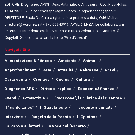
EDITORE: Dioghenes APS® - Ass. Antimafie e Antiusura - Cod. Fisc./P. Iva:
16847951007 - dioghenesaps@gmail.com - dioghenesaps@pec.it - ​​
DIRETTORE: Paolo De Chiara (giornalista professionista, OdG Molise -
direttore@wordnews.it - ​​375.6684391). AVVERTENZA: Le collaborazioni
esterne si intendono esclusivamente a titolo Volontario e Gratuito. ©
Copyleft, Se copiato, citare la fonte "WordNews.it"
Navigate Site
Alimentazione & Fitness
Ambiente
Animali
Approfondimenti
Arte
Attualità
BelPaese
Brevi
Carta canta
Cronaca
Cucina
Cultura
Dioghenes APS
Diritto di replica
Economia&finanza
Eventi
FotoNotizia
Il “Moscone”, la rubrica del Direttore
Il “santo Laico”
Il Guastafeste
Il racconto a puntate
Interviste
L’angolo della Poesia
L’Opinione
La Parola ai lettori
La voce dell’esperto