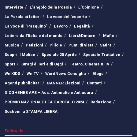
Interviste
L’angolo della Poesia
L’Opinione
La Parola ai lettori
La voce dell’esperto
La voce di “Pasquino”
Lavoro
Legalità
Lettere dall’Italia e dal mondo
Libri&Dintorni
Mafie
Musica
Petizioni
Pillole
Punti di vista
Satira
Scopri il Molise
Speciale 25 Aprile
Speciale Trattative
Sport
Stragi di Ieri e di Oggi
Teatro, Cinema & Tv
Wn KIDS
Wn TV
WordNews Consiglia
Blogs
Agenti pubblicitari
BANNER Elezioni
Contatti
DIOGHENES APS – Ass. Antimafie e Antiusura
PREMIO NAZIONALE LEA GAROFALO 2024
Redazione
Sostieni la STAMPA LIBERA
Follow Us