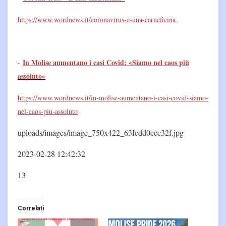
https://www.wordnews.it/coronavirus-e-una-carneficina
In Molise aumentano i casi Covid: «Siamo nel caos più
-
assoluto»
https://www.wordnews.it/in-molise-aumentano-i-casi-covid-siamo-
nel-caos-piu-assoluto
uploads/images/image_750x422_63fcdd0ccc32f.jpg
2023-02-28 12:42:32
13
Correlati