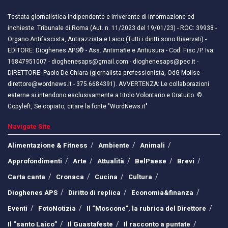
Testata giornalistica indipendente e irriverente di informazione ed
inchieste. Tribunale di Roma (Aut. n. 11/2023 del 19/01/23) - ROC: 39938 -
Organo Antifascista, Antirazzista e Laico (Tutti i diritti sono Riservati) -
EDITORE: Dioghenes APS® - Ass. Antimafie e Antiusura - Cod. Fisc./P. Iva:
16847951007 - dioghenesaps@gmail.com - dioghenesaps@pec.it - ​​
DIRETTORE: Paolo De Chiara (giornalista professionista, OdG Molise -
direttore@wordnews.it - ​​375.6684391). AVVERTENZA: Le collaborazioni
esterne si intendono esclusivamente a titolo Volontario e Gratuito. ©
Copyleft, Se copiato, citare la fonte "WordNews.it"
Navigate Site
Alimentazione & Fitness
Ambiente
Animali
Approfondimenti
Arte
Attualità
BelPaese
Brevi
Carta canta
Cronaca
Cucina
Cultura
Dioghenes APS
Diritto di replica
Economia&finanza
Eventi
FotoNotizia
Il “Moscone”, la rubrica del Direttore
Il “santo Laico”
Il Guastafeste
Il racconto a puntate