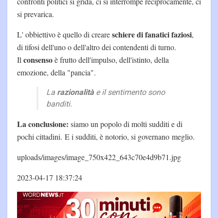
confronti politici si grida, ci si interrompe reciprocamente, ci
si prevarica.
schiere di fanatici faziosi
L' obbiettivo è quello di creare
,
di tifosi dell'uno o dell'altro dei contendenti di turno.
consenso
Il
è frutto dell'impulso, dell'istinto, della
emozione, della "pancia".
La
razionalità
e il sentimento sono
banditi.
La conclusione:
siamo un popolo di molti sudditi e di
pochi cittadini. E i sudditi, è notorio, si governano meglio.
uploads/images/image_750x422_643c70e4d9b71.jpg
2023-04-17 18:37:24