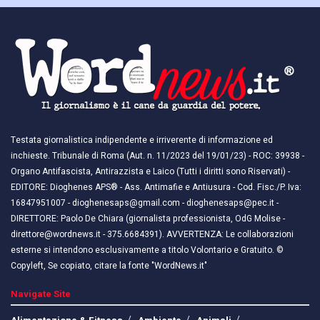
Testata giornalistica indipendente e irriverente di informazione ed
inchieste. Tribunale di Roma (Aut. n. 11/2023 del 19/01/23) - ROC: 39938 -
Organo Antifascista, Antirazzista e Laico (Tutti i diritti sono Riservati) -
EDITORE: Dioghenes APS® - Ass. Antimafie e Antiusura - Cod. Fisc./P. Iva:
16847951007 - dioghenesaps@gmail.com - dioghenesaps@pec.it - ​​
DIRETTORE: Paolo De Chiara (giornalista professionista, OdG Molise -
direttore@wordnews.it - ​​375.6684391). AVVERTENZA: Le collaborazioni
esterne si intendono esclusivamente a titolo Volontario e Gratuito. ©
Copyleft, Se copiato, citare la fonte "WordNews.it"
Navigate Site