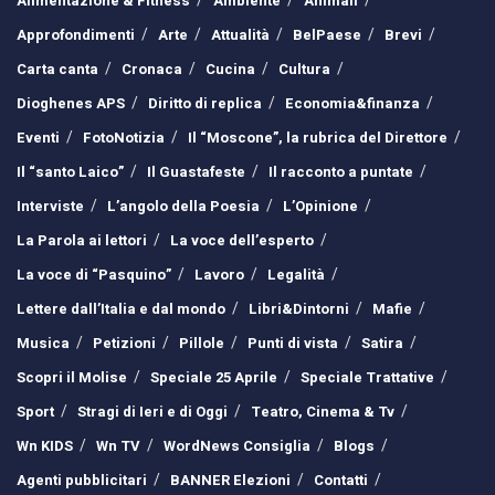
Alimentazione & Fitness
Ambiente
Animali
Approfondimenti
Arte
Attualità
BelPaese
Brevi
Carta canta
Cronaca
Cucina
Cultura
Dioghenes APS
Diritto di replica
Economia&finanza
Eventi
FotoNotizia
Il “Moscone”, la rubrica del Direttore
Il “santo Laico”
Il Guastafeste
Il racconto a puntate
Interviste
L’angolo della Poesia
L’Opinione
La Parola ai lettori
La voce dell’esperto
La voce di “Pasquino”
Lavoro
Legalità
Lettere dall’Italia e dal mondo
Libri&Dintorni
Mafie
Musica
Petizioni
Pillole
Punti di vista
Satira
Scopri il Molise
Speciale 25 Aprile
Speciale Trattative
Sport
Stragi di Ieri e di Oggi
Teatro, Cinema & Tv
Wn KIDS
Wn TV
WordNews Consiglia
Blogs
Agenti pubblicitari
BANNER Elezioni
Contatti