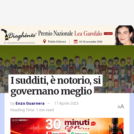
I sudditi, è notorio, si
governano meglio
by
Enzo Guarnera
17 Aprile 2023
A
A
Reading Time: 1 min read