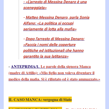
- «L'arresto di Messina Denaro è una
sceneggiata»
-
Matteo Messina Denaro, parla Sonia
Alfano: «La politica si occupi
seriamente di lotta alla mafia»
-
Dopo l'arresto di Messina Denaro:
«Faccia i nomi delle coperture
politiche ed istituzionali che hanno
garantito la sua latitanza»
-
ANTEPRIMA/1.
Le parole della signora Manca
(madre di Attilio): «Mio figlio non voleva diventare il
medico della mafia. Si è rifiutato ed è stato ammazzato.»
IL CASO MANCA: vergogna di Stato