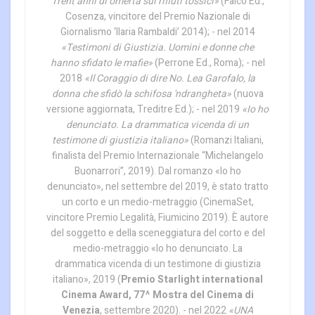
Trent’anni di omertà sui rifiuti tossici»
(Falco Ed.,
Cosenza, vincitore del Premio Nazionale di
Giornalismo ‘Ilaria Rambaldi’ 2014); - nel 2014
«Testimoni di Giustizia. Uomini e donne che
hanno sfidato le mafie»
(Perrone Ed., Roma); - nel
2018
«Il Coraggio di dire No. Lea Garofalo, la
donna che sfidò la schifosa 'ndrangheta»
(nuova
versione aggiornata, Treditre Ed.); - nel 2019
«Io ho
denunciato. La drammatica vicenda di un
testimone di giustizia italiano»
(Romanzi Italiani,
finalista del Premio Internazionale “Michelangelo
Buonarrori”, 2019). Dal romanzo «Io ho
denunciato», nel settembre del 2019, è stato tratto
un corto e un medio-metraggio (CinemaSet,
vincitore Premio Legalità, Fiumicino 2019). È autore
del soggetto e della sceneggiatura del corto e del
medio-metraggio «Io ho denunciato. La
drammatica vicenda di un testimone di giustizia
italiano», 2019 (
Premio Starlight international
Cinema Award, 77^ Mostra del Cinema di
Venezia
, settembre 2020). - nel 2022
«UNA