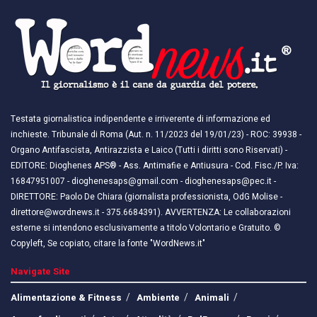
Testata giornalistica indipendente e irriverente di informazione ed
inchieste. Tribunale di Roma (Aut. n. 11/2023 del 19/01/23) - ROC: 39938 -
Organo Antifascista, Antirazzista e Laico (Tutti i diritti sono Riservati) -
EDITORE: Dioghenes APS® - Ass. Antimafie e Antiusura - Cod. Fisc./P. Iva:
16847951007 - dioghenesaps@gmail.com - dioghenesaps@pec.it - ​​
DIRETTORE: Paolo De Chiara (giornalista professionista, OdG Molise -
direttore@wordnews.it - ​​375.6684391). AVVERTENZA: Le collaborazioni
esterne si intendono esclusivamente a titolo Volontario e Gratuito. ©
Copyleft, Se copiato, citare la fonte "WordNews.it"
Navigate Site
Alimentazione & Fitness
Ambiente
Animali