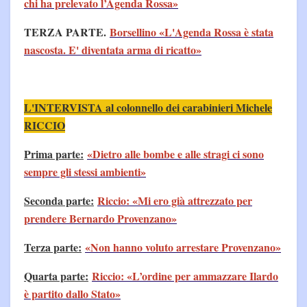
chi ha prelevato l’Agenda Rossa»
TERZA PARTE.
Borsellino «L'Agenda Rossa è stata
nascosta. E' diventata arma di ricatto»
L'INTERVISTA al colonnello dei carabinieri Michele
RICCIO
Prima parte:
«Dietro alle bombe e alle stragi ci sono
sempre gli stessi ambienti»
Seconda parte:
Riccio: «Mi ero già attrezzato per
prendere Bernardo Provenzano»
Terza parte:
«Non hanno voluto arrestare Provenzano»
Quarta parte:
Riccio: «L’ordine per ammazzare Ilardo
è partito dallo Stato»