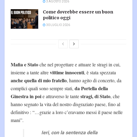
3 AGOSTO 2026
Come dovrebbe essere un buon
politico oggi
30 LUGLIO 2026
Mafia e Stato
che nel progettare e attuare le stragi in cui,
vittime innocenti
insieme a tante altre
, è stata spezzata
anche quella di mio fratello
, hanno agito di concerto, da
da Portella della
complici quali sono sempre stati,
Ginestra in poi
stragi, di Stato
e attraverso le tante
, che
hanno segnato la vita del nostro disgraziato paese, fino al
definitivo : “…grazie a loro c’eravamo messi il paese nelle
mani”.
Ieri, con la sentenza della