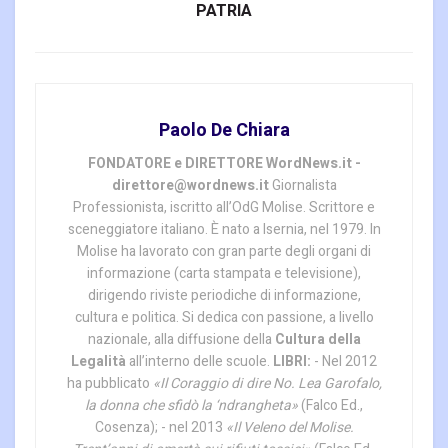
PATRIA
Paolo De Chiara
FONDATORE e DIRETTORE WordNews.it -
direttore@wordnews.it
Giornalista
Professionista, iscritto all’OdG Molise. Scrittore e
sceneggiatore italiano. È nato a Isernia, nel 1979. In
Molise ha lavorato con gran parte degli organi di
informazione (carta stampata e televisione),
dirigendo riviste periodiche di informazione,
cultura e politica. Si dedica con passione, a livello
nazionale, alla diffusione della
Cultura della
Legalità
all’interno delle scuole.
LIBRI:
- Nel 2012
ha pubblicato
«Il Coraggio di dire No. Lea Garofalo,
la donna che sfidò la ‘ndrangheta»
(Falco Ed.,
Cosenza); - nel 2013
«Il Veleno del Molise.