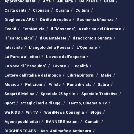
Approfondimenti
Arte
Attualità
BelPaese
Brevi
Carta canta
Cronaca
Cucina
Cultura
Dioghenes APS
Diritto di replica
Economia&finanza
Eventi
FotoNotizia
Il “Moscone”, la rubrica del Direttore
Il “santo Laico”
Il Guastafeste
Il racconto a puntate
Interviste
L’angolo della Poesia
L’Opinione
La Parola ai lettori
La voce dell’esperto
La voce di “Pasquino”
Lavoro
Legalità
Lettere dall’Italia e dal mondo
Libri&Dintorni
Mafie
Musica
Petizioni
Pillole
Punti di vista
Satira
Scopri il Molise
Speciale 25 Aprile
Speciale Trattative
Sport
Stragi di Ieri e di Oggi
Teatro, Cinema & Tv
Wn KIDS
Wn TV
WordNews Consiglia
Blogs
Agenti pubblicitari
BANNER Elezioni
Contatti
DIOGHENES APS – Ass. Antimafie e Antiusura