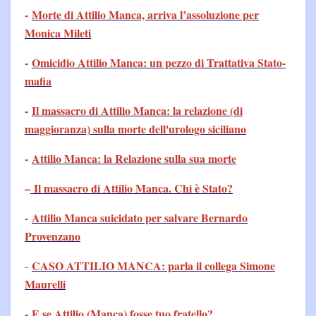
-
Morte di Attilio Manca, arriva l’assoluzione per
Monica Mileti
-
Omicidio Attilio Manca: un pezzo di Trattativa Stato-
mafia
-
Il massacro di Attilio Manca: la relazione (di
maggioranza) sulla morte dell'urologo siciliano
-
Attilio Manca: la Relazione sulla sua morte
–
Il massacro di Attilio Manca. Chi è Stato?
-
Attilio Manca suicidato per salvare Bernardo
Provenzano
CASO ATTILIO MANCA: parla il collega Simone
-
Maurelli
-
E se Attilio (Manca) fosse tuo fratello?