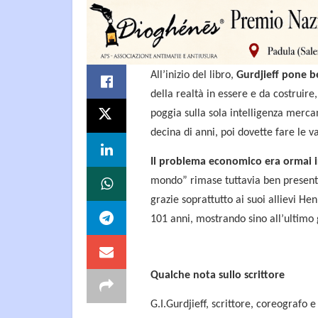
All’inizio del libro,
Gurdjieff pone b
della realtà in essere e da costruir
poggia sulla sola intelligenza mercant
decina di anni, poi dovette fare le va
Il problema economico era ormai ir
mondo” rimase tuttavia ben presente
grazie soprattutto ai suoi allievi H
101 anni, mostrando sino all’ultimo
Qualche nota sullo scrittore
G.I.Gurdjieff, scrittore, coreografo