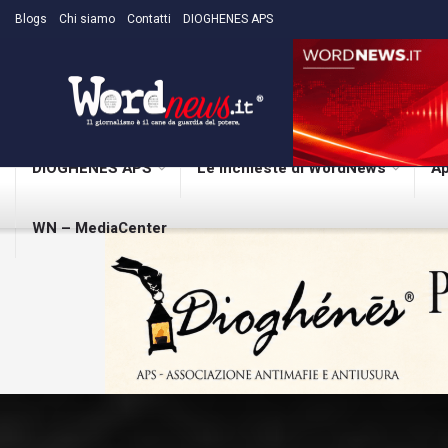
Blogs
Chi siamo
Contatti
DIOGHENES APS
DIOGHENES APS
Le inchieste di WordNews
Ap
WN – MediaCenter