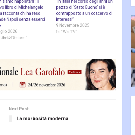
 siamo napoletani”: il
“In Italia nel corso degli anni un
vo libro di Michelangelo
pezzo di ‘Stato Buono’ si è
a racconta chi ha reso
contrapposto a un coacervo di
nde Napoli senza esserci
interessi”
o
9 Novembre 2025
uglio 2026
In "Wn TV"
Libri&Dintorni"
Next Post
La morbosità moderna