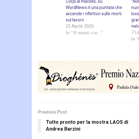
Corpi al macello, su
“Non
WordNews.it una puntata che
nuo
accende i riflettori sulle morti
Ioss
sul lavoro
gra
25 Aprile 2026
nat
7 L
In "30 minuti con..."
In "
Previous Post
Tutto pronto per la mostra LAOS di
Andrea Barzini