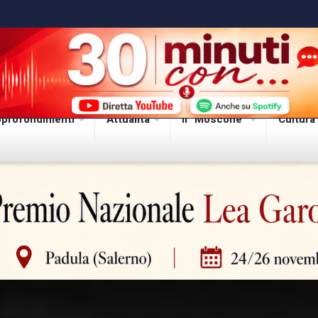
profondimenti
Attualità
Il “Moscone”
Cultura