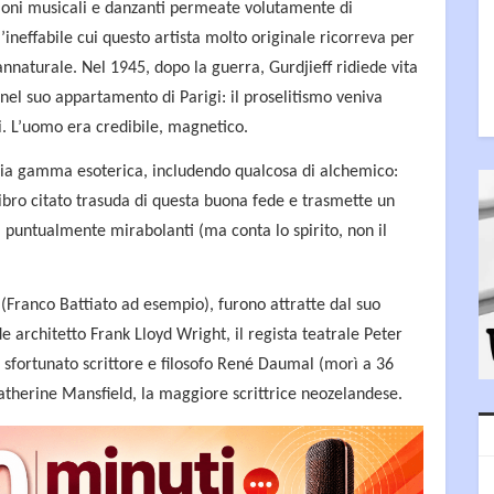
ioni musicali e danzanti permeate volutamente di
l’ineffabile cui questo artista molto originale ricorreva per
rannaturale.
Nel 1945, dopo la guerra, Gurdjieff ridiede vita
 nel suo appartamento di Parigi: il proselitismo veniva
i. L’uomo era credibile, magnetico.
pia gamma esoterica, includendo qualcosa di alchemico:
 libro citato trasuda di questa buona fede e trasmette un
i puntualmente mirabolanti (ma conta lo spirito, non il
e (Franco Battiato ad esempio), furono attratte dal suo
e architetto Frank Lloyd Wright, il regista teatrale Peter
o sfortunato scrittore e filosofo René Daumal (morì a 36
atherine Mansfield, la maggiore scrittrice neozelandese.