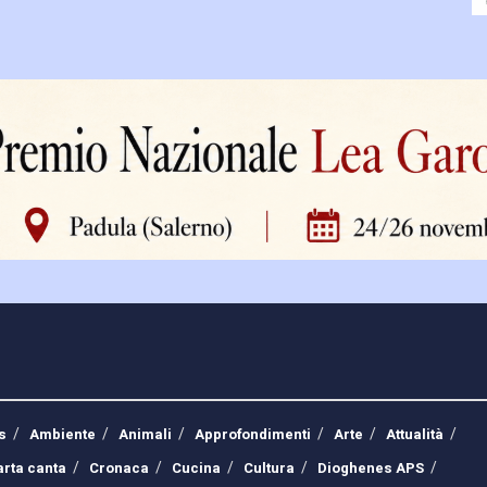
s
Ambiente
Animali
Approfondimenti
Arte
Attualità
arta canta
Cronaca
Cucina
Cultura
Dioghenes APS