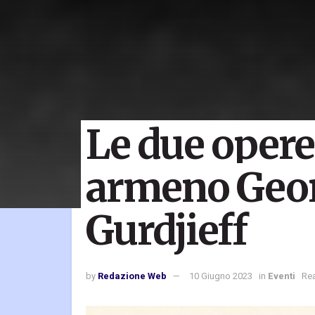
Le due opere 
armeno Geor
Gurdjieff
by
Redazione Web
10 Giugno 2023
in
Eventi
Rea