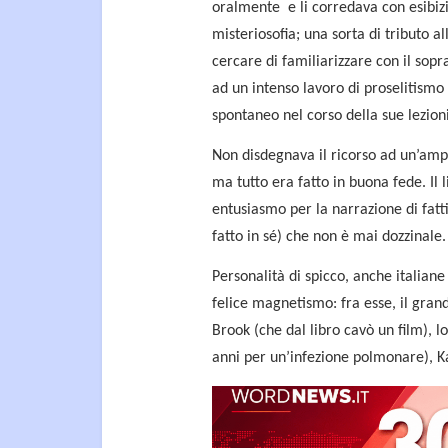
oralmente e li corredava con esibiz
misteriosofia; una sorta di tributo al
cercare di familiarizzare con il sop
ad un intenso lavoro di proselitismo
spontaneo nel corso della sue lezion
Non disdegnava il ricorso ad un’am
ma tutto era fatto in buona fede. Il
entusiasmo per la narrazione di fatt
fatto in sé) che non è mai dozzinale.
Personalità di spicco, anche italian
felice magnetismo: fra esse, il grand
Brook (che dal libro cavò un film), l
anni per un’infezione polmonare), K