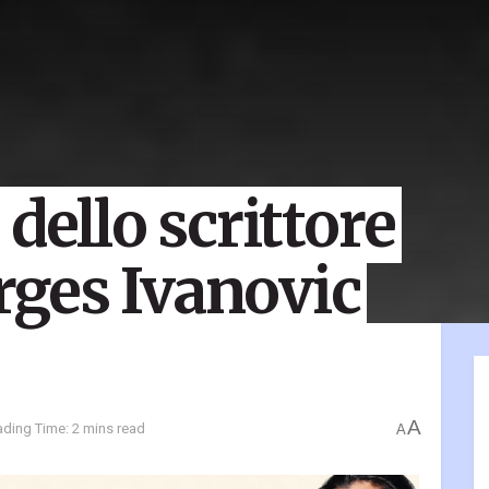
dello scrittore
ges Ivanovic
A
ding Time: 2 mins read
A