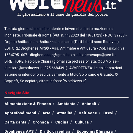
Testata giornalistica indipendente e irriverente di informazione ed
inchieste. Tribunale di Roma (Aut. n. 11/2023 del 19/01/23) - ROC: 39938 -
Organo Antifascista, Antirazzista e Laico (Tutti i diritti sono Riservati) -
EDITORE: Dioghenes APS® - Ass. Antimafie e Antiusura - Cod. Fisc./P. Iva:
16847951007 - dioghenesaps@gmail.com - dioghenesaps@pec.it - ​​
DIRETTORE: Paolo De Chiara (giornalista professionista, OdG Molise -
direttore@wordnews.it - ​​375.6684391). AVVERTENZA: Le collaborazioni
esterne si intendono esclusivamente a titolo Volontario e Gratuito. ©
Copyleft, Se copiato, citare la fonte "WordNews.it"
Navigate Site
Alimentazione & Fitness
Ambiente
Animali
Approfondimenti
Arte
Attualità
BelPaese
Brevi
Carta canta
Cronaca
Cucina
Cultura
Dioghenes APS
Diritto di replica
Economia&finanza