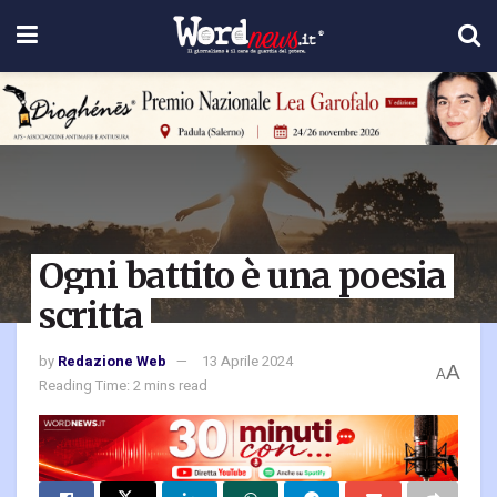
Ogni battito è una poesia
scritta
by
Redazione Web
13 Aprile 2024
A
A
Reading Time: 2 mins read