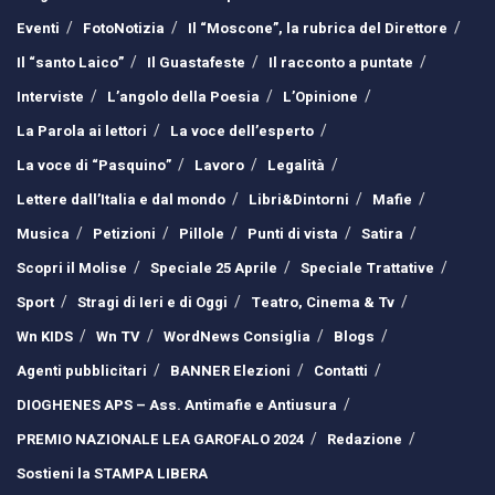
Eventi
FotoNotizia
Il “Moscone”, la rubrica del Direttore
Il “santo Laico”
Il Guastafeste
Il racconto a puntate
Interviste
L’angolo della Poesia
L’Opinione
La Parola ai lettori
La voce dell’esperto
La voce di “Pasquino”
Lavoro
Legalità
Lettere dall’Italia e dal mondo
Libri&Dintorni
Mafie
Musica
Petizioni
Pillole
Punti di vista
Satira
Scopri il Molise
Speciale 25 Aprile
Speciale Trattative
Sport
Stragi di Ieri e di Oggi
Teatro, Cinema & Tv
Wn KIDS
Wn TV
WordNews Consiglia
Blogs
Agenti pubblicitari
BANNER Elezioni
Contatti
DIOGHENES APS – Ass. Antimafie e Antiusura
PREMIO NAZIONALE LEA GAROFALO 2024
Redazione
Sostieni la STAMPA LIBERA