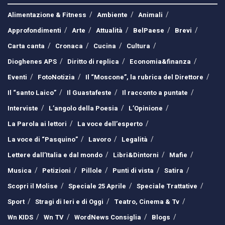
Alimentazione & Fitness
Ambiente
Animali
Approfondimenti
Arte
Attualità
BelPaese
Brevi
Carta canta
Cronaca
Cucina
Cultura
Dioghenes APS
Diritto di replica
Economia&finanza
Eventi
FotoNotizia
Il “Moscone”, la rubrica del Direttore
Il “santo Laico”
Il Guastafeste
Il racconto a puntate
Interviste
L’angolo della Poesia
L’Opinione
La Parola ai lettori
La voce dell’esperto
La voce di “Pasquino”
Lavoro
Legalità
Lettere dall’Italia e dal mondo
Libri&Dintorni
Mafie
Musica
Petizioni
Pillole
Punti di vista
Satira
Scopri il Molise
Speciale 25 Aprile
Speciale Trattative
Sport
Stragi di Ieri e di Oggi
Teatro, Cinema & Tv
Wn KIDS
Wn TV
WordNews Consiglia
Blogs