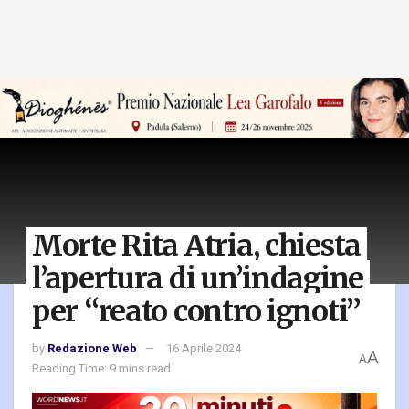
Morte Rita Atria, chiesta
l’apertura di un’indagine
per “reato contro ignoti”
by
Redazione Web
16 Aprile 2024
A
A
Reading Time: 9 mins read