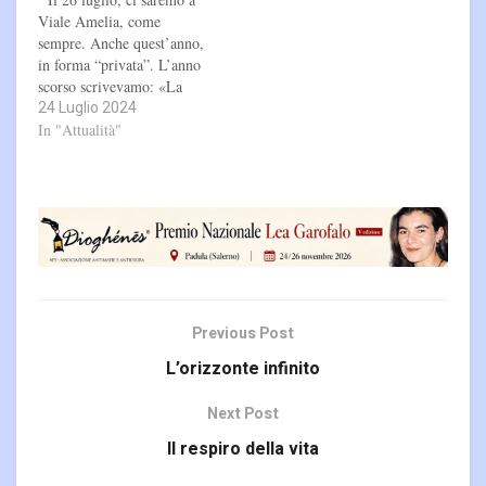
Viale Amelia, come
sempre. Anche quest’anno,
in forma “privata”. L’anno
scorso scrivevamo: «La
24 Luglio 2024
memoria attiva è un
percorso continuo e spesso
In "Attualità"
difficile. Il racconto della
storia di Rita Atria è un
impegno serio, profondo».
Il nostro modo di fare
Memoria Attiva di Rita…
Previous Post
L’orizzonte infinito
Next Post
Il respiro della vita