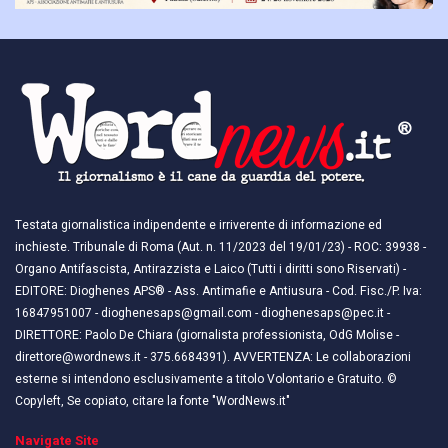
Testata giornalistica indipendente e irriverente di informazione ed
inchieste. Tribunale di Roma (Aut. n. 11/2023 del 19/01/23) - ROC: 39938 -
Organo Antifascista, Antirazzista e Laico (Tutti i diritti sono Riservati) -
EDITORE: Dioghenes APS® - Ass. Antimafie e Antiusura - Cod. Fisc./P. Iva:
16847951007 - dioghenesaps@gmail.com - dioghenesaps@pec.it - ​​
DIRETTORE: Paolo De Chiara (giornalista professionista, OdG Molise -
direttore@wordnews.it - ​​375.6684391). AVVERTENZA: Le collaborazioni
esterne si intendono esclusivamente a titolo Volontario e Gratuito. ©
Copyleft, Se copiato, citare la fonte "WordNews.it"
Navigate Site