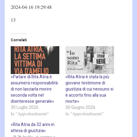
2024-04-16 19:29:48
13
Correlati
«Parlare di Rita Atria è
«Rita Atria è stata la più
assumersi responsabilità
giovane testimone di
di non lasciarla morire
giustizia di cui nessuno si
seconda volta nel
è accorto fino alla sua
disinteresse generale»
morte»
30 Luglio 2026
30 Giugno 2026
In "Approfondimenti"
In "Approfondimenti"
«Rita Atria da 32 anni in
attesa di giustizia»
Il 26 luglio, ci saremo a