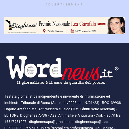
ADVERTISEMENT
Testata giornalistica indipendente e irriverente di informazione ed
inchieste. Tribunale di Roma (Aut. n. 11/2023 del 19/01/23) - ROC: 39938 -
Organo Antifascista, Antirazzista e Laico (Tutti i diritti sono Riservati) -
EDITORE: Dioghenes APS® - Ass. Antimafie e Antiusura - Cod. Fisc./P. Iva:
16847951007 - dioghenesaps@gmail.com - dioghenesaps@pec.it - ​​
DIRETTORE: Paolo De Chiara (giornalista professionista, OdG Molise -