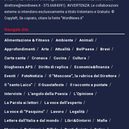
direttore@wordnews.it - ​​375.6684391). AVVERTENZA: Le collaborazioni
esterne si intendono esclusivamente a titolo Volontario e Gratuito. ©
Copyleft, Se copiato, citare la fonte "WordNews.it"
Navigate Site
Alimentazione & Fitness
Ambiente
Animali
Approfondimenti
Arte
Attualità
BelPaese
Brevi
Carta canta
Cronaca
Cucina
Cultura
Dioghenes APS
Diritto di replica
Economia&finanza
Eventi
FotoNotizia
Il “Moscone”, la rubrica del Direttore
Il “santo Laico”
Il Guastafeste
Il racconto a puntate
Interviste
L’angolo della Poesia
L’Opinione
La Parola ai lettori
La voce dell’esperto
La voce di “Pasquino”
Lavoro
Legalità
Lettere dall’Italia e dal mondo
Libri&Dintorni
Mafie