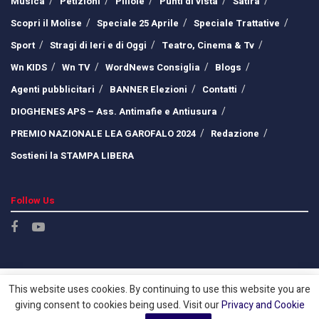
Musica
Petizioni
Pillole
Punti di vista
Satira
Scopri il Molise
Speciale 25 Aprile
Speciale Trattative
Sport
Stragi di Ieri e di Oggi
Teatro, Cinema & Tv
Wn KIDS
Wn TV
WordNews Consiglia
Blogs
Agenti pubblicitari
BANNER Elezioni
Contatti
DIOGHENES APS – Ass. Antimafie e Antiusura
PREMIO NAZIONALE LEA GAROFALO 2024
Redazione
Sostieni la STAMPA LIBERA
Follow Us
This website uses cookies. By continuing to use this website you are
giving consent to cookies being used. Visit our
Privacy and Cookie