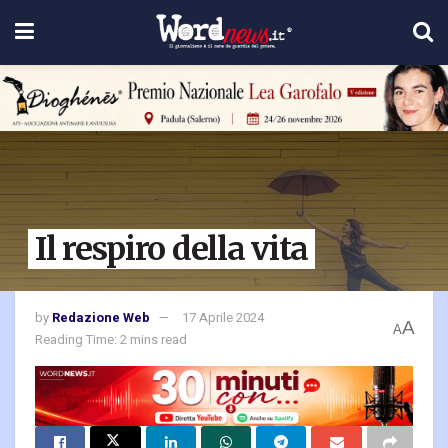
Il respiro della vita
by
Redazione Web
17 Aprile 2024
A
A
Reading Time: 2 mins read