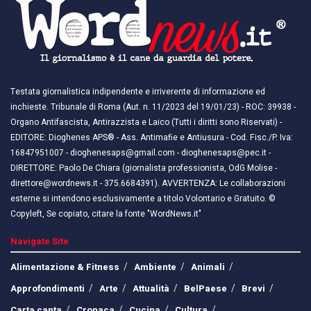
Testata giornalistica indipendente e irriverente di informazione ed
inchieste. Tribunale di Roma (Aut. n. 11/2023 del 19/01/23) - ROC: 39938 -
Organo Antifascista, Antirazzista e Laico (Tutti i diritti sono Riservati) -
EDITORE: Dioghenes APS® - Ass. Antimafie e Antiusura - Cod. Fisc./P. Iva:
16847951007 - dioghenesaps@gmail.com - dioghenesaps@pec.it - ​​
DIRETTORE: Paolo De Chiara (giornalista professionista, OdG Molise -
direttore@wordnews.it - ​​375.6684391). AVVERTENZA: Le collaborazioni
esterne si intendono esclusivamente a titolo Volontario e Gratuito. ©
Copyleft, Se copiato, citare la fonte "WordNews.it"
Navigate Site
Alimentazione & Fitness
Ambiente
Animali
Approfondimenti
Arte
Attualità
BelPaese
Brevi
Carta canta
Cronaca
Cucina
Cultura