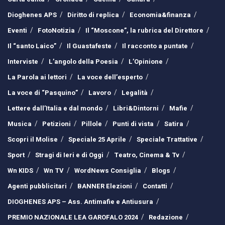
Dioghenes APS
Diritto di replica
Economia&finanza
Eventi
FotoNotizia
Il “Moscone”, la rubrica del Direttore
Il “santo Laico”
Il Guastafeste
Il racconto a puntate
Interviste
L’angolo della Poesia
L’Opinione
La Parola ai lettori
La voce dell’esperto
La voce di “Pasquino”
Lavoro
Legalità
Lettere dall’Italia e dal mondo
Libri&Dintorni
Mafie
Musica
Petizioni
Pillole
Punti di vista
Satira
Scopri il Molise
Speciale 25 Aprile
Speciale Trattative
Sport
Stragi di Ieri e di Oggi
Teatro, Cinema & Tv
Wn KIDS
Wn TV
WordNews Consiglia
Blogs
Agenti pubblicitari
BANNER Elezioni
Contatti
DIOGHENES APS – Ass. Antimafie e Antiusura
PREMIO NAZIONALE LEA GAROFALO 2024
Redazione