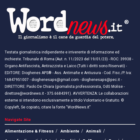
Testata giornalistica indipendente e irriverente di informazione ed
inchieste. Tribunale di Roma (Aut. n. 11/2023 del 19/01/23) - ROC: 39938 -
Organo Antifascista, Antirazzista e Laico (Tutti i diritti sono Riservati) -
EDITORE: Dioghenes APS® - Ass. Antimafie e Antiusura - Cod. Fisc./P. Iva:
16847951007 - dioghenesaps@gmail.com - dioghenesaps@pec.it - ​​
DIRETTORE: Paolo De Chiara (giornalista professionista, OdG Molise -
direttore@wordnews.it - ​​375.6684391). AVVERTENZA: Le collaborazioni
esterne si intendono esclusivamente a titolo Volontario e Gratuito. ©
Copyleft, Se copiato, citare la fonte "WordNews.it"
Navigate Site
Alimentazione & Fitness
Ambiente
Animali