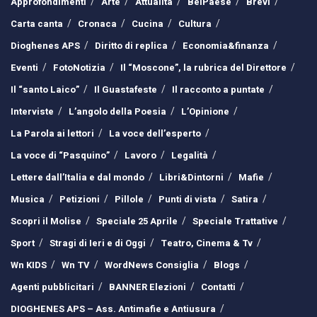
Approfondimenti
Arte
Attualità
BelPaese
Brevi
Carta canta
Cronaca
Cucina
Cultura
Dioghenes APS
Diritto di replica
Economia&finanza
Eventi
FotoNotizia
Il “Moscone”, la rubrica del Direttore
Il “santo Laico”
Il Guastafeste
Il racconto a puntate
Interviste
L’angolo della Poesia
L’Opinione
La Parola ai lettori
La voce dell’esperto
La voce di “Pasquino”
Lavoro
Legalità
Lettere dall’Italia e dal mondo
Libri&Dintorni
Mafie
Musica
Petizioni
Pillole
Punti di vista
Satira
Scopri il Molise
Speciale 25 Aprile
Speciale Trattative
Sport
Stragi di Ieri e di Oggi
Teatro, Cinema & Tv
Wn KIDS
Wn TV
WordNews Consiglia
Blogs
Agenti pubblicitari
BANNER Elezioni
Contatti
DIOGHENES APS – Ass. Antimafie e Antiusura