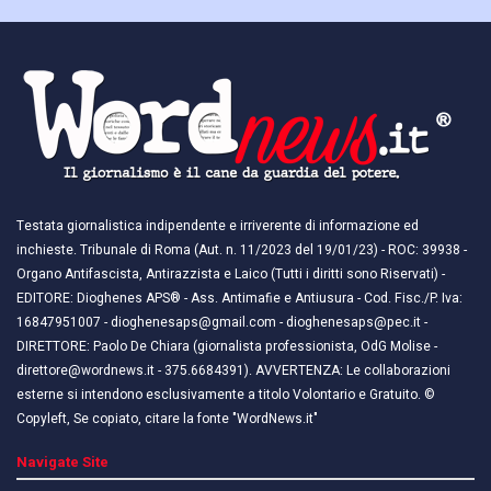
Testata giornalistica indipendente e irriverente di informazione ed
inchieste. Tribunale di Roma (Aut. n. 11/2023 del 19/01/23) - ROC: 39938 -
Organo Antifascista, Antirazzista e Laico (Tutti i diritti sono Riservati) -
EDITORE: Dioghenes APS® - Ass. Antimafie e Antiusura - Cod. Fisc./P. Iva:
16847951007 - dioghenesaps@gmail.com - dioghenesaps@pec.it - ​​
DIRETTORE: Paolo De Chiara (giornalista professionista, OdG Molise -
direttore@wordnews.it - ​​375.6684391). AVVERTENZA: Le collaborazioni
esterne si intendono esclusivamente a titolo Volontario e Gratuito. ©
Copyleft, Se copiato, citare la fonte "WordNews.it"
Navigate Site