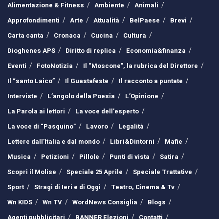
Alimentazione & Fitness
Ambiente
Animali
Approfondimenti
Arte
Attualità
BelPaese
Brevi
Carta canta
Cronaca
Cucina
Cultura
Dioghenes APS
Diritto di replica
Economia&finanza
Eventi
FotoNotizia
Il “Moscone”, la rubrica del Direttore
Il “santo Laico”
Il Guastafeste
Il racconto a puntate
Interviste
L’angolo della Poesia
L’Opinione
La Parola ai lettori
La voce dell’esperto
La voce di “Pasquino”
Lavoro
Legalità
Lettere dall’Italia e dal mondo
Libri&Dintorni
Mafie
Musica
Petizioni
Pillole
Punti di vista
Satira
Scopri il Molise
Speciale 25 Aprile
Speciale Trattative
Sport
Stragi di Ieri e di Oggi
Teatro, Cinema & Tv
Wn KIDS
Wn TV
WordNews Consiglia
Blogs
Agenti pubblicitari
BANNER Elezioni
Contatti