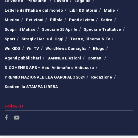
La voce di “Pasquino”
Lavoro
Legalità
Lettere dall’Italia e dal mondo
Libri&Dintorni
Mafie
Musica
Petizioni
Pillole
Punti di vista
Satira
Scopri il Molise
Speciale 25 Aprile
Speciale Trattative
Sport
Stragi di Ieri e di Oggi
Teatro, Cinema & Tv
Wn KIDS
Wn TV
WordNews Consiglia
Blogs
Agenti pubblicitari
BANNER Elezioni
Contatti
DIOGHENES APS – Ass. Antimafie e Antiusura
PREMIO NAZIONALE LEA GAROFALO 2024
Redazione
Sostieni la STAMPA LIBERA
Follow Us