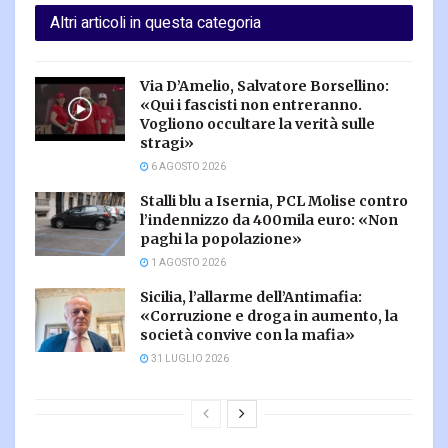
Altri articoli in questa categoria
Via D’Amelio, Salvatore Borsellino:
«Qui i fascisti non entreranno.
Vogliono occultare la verità sulle
stragi»
6 AGOSTO 2026
Stalli blu a Isernia, PCL Molise contro
l’indennizzo da 400mila euro: «Non
paghi la popolazione»
1 AGOSTO 2026
Sicilia, l’allarme dell’Antimafia:
«Corruzione e droga in aumento, la
società convive con la mafia»
31 LUGLIO 2026