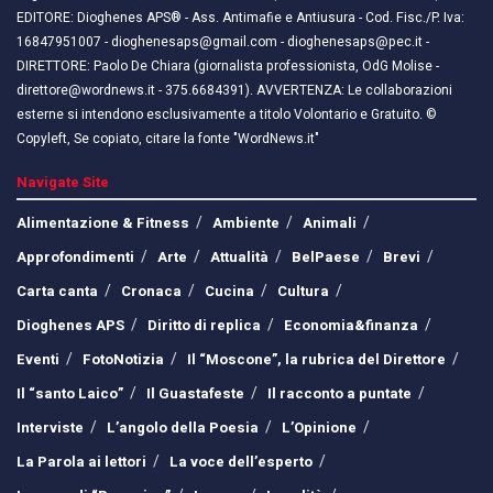
EDITORE: Dioghenes APS® - Ass. Antimafie e Antiusura - Cod. Fisc./P. Iva:
16847951007 - dioghenesaps@gmail.com - dioghenesaps@pec.it - ​​
DIRETTORE: Paolo De Chiara (giornalista professionista, OdG Molise -
direttore@wordnews.it - ​​375.6684391). AVVERTENZA: Le collaborazioni
esterne si intendono esclusivamente a titolo Volontario e Gratuito. ©
Copyleft, Se copiato, citare la fonte "WordNews.it"
Navigate Site
Alimentazione & Fitness
Ambiente
Animali
Approfondimenti
Arte
Attualità
BelPaese
Brevi
Carta canta
Cronaca
Cucina
Cultura
Dioghenes APS
Diritto di replica
Economia&finanza
Eventi
FotoNotizia
Il “Moscone”, la rubrica del Direttore
Il “santo Laico”
Il Guastafeste
Il racconto a puntate
Interviste
L’angolo della Poesia
L’Opinione
La Parola ai lettori
La voce dell’esperto