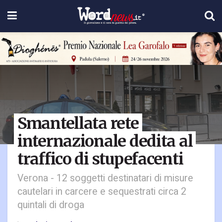
Smantellata rete
internazionale dedita al
traffico di stupefacenti
Verona - 12 soggetti destinatari di misure
cautelari in carcere e sequestrati circa 2
quintali di droga