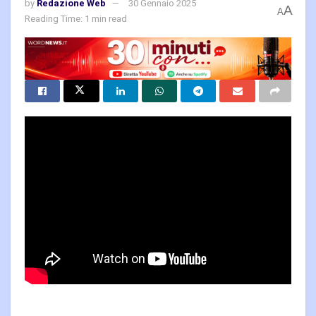
by
Redazione Web
30 Gennaio 2025
A
A
Reading Time: 1 min read