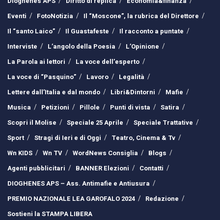
Dioghenes APS
Diritto di replica
Economia&finanza
Eventi
FotoNotizia
Il “Moscone”, la rubrica del Direttore
Il “santo Laico”
Il Guastafeste
Il racconto a puntate
Interviste
L’angolo della Poesia
L’Opinione
La Parola ai lettori
La voce dell’esperto
La voce di “Pasquino”
Lavoro
Legalità
Lettere dall’Italia e dal mondo
Libri&Dintorni
Mafie
Musica
Petizioni
Pillole
Punti di vista
Satira
Scopri il Molise
Speciale 25 Aprile
Speciale Trattative
Sport
Stragi di Ieri e di Oggi
Teatro, Cinema & Tv
Wn KIDS
Wn TV
WordNews Consiglia
Blogs
Agenti pubblicitari
BANNER Elezioni
Contatti
DIOGHENES APS – Ass. Antimafie e Antiusura
PREMIO NAZIONALE LEA GAROFALO 2024
Redazione
Sostieni la STAMPA LIBERA