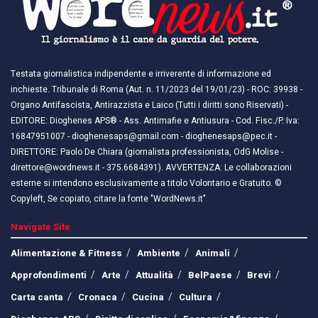
Testata giornalistica indipendente e irriverente di informazione ed
inchieste. Tribunale di Roma (Aut. n. 11/2023 del 19/01/23) - ROC: 39938 -
Organo Antifascista, Antirazzista e Laico (Tutti i diritti sono Riservati) -
EDITORE: Dioghenes APS® - Ass. Antimafie e Antiusura - Cod. Fisc./P. Iva:
16847951007 - dioghenesaps@gmail.com - dioghenesaps@pec.it - ​​
DIRETTORE: Paolo De Chiara (giornalista professionista, OdG Molise -
direttore@wordnews.it - ​​375.6684391). AVVERTENZA: Le collaborazioni
esterne si intendono esclusivamente a titolo Volontario e Gratuito. ©
Copyleft, Se copiato, citare la fonte "WordNews.it"
Navigate Site
Alimentazione & Fitness
Ambiente
Animali
Approfondimenti
Arte
Attualità
BelPaese
Brevi
Carta canta
Cronaca
Cucina
Cultura