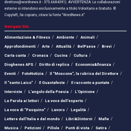
direttore@wordnews.it - ​​375.6684391). AVVERTENZA: Le collaborazioni
esterne si intendono esclusivamente a titolo Volontario e Gratuito. ©
Copyleft, Se copiato, citare la fonte "WordNews.it"
Navigate Site
Alimentazione & Fitness
Ambiente
Animali
Approfondimenti
Arte
Attualità
BelPaese
Brevi
Carta canta
Cronaca
Cucina
Cultura
Dioghenes APS
Diritto di replica
Economia&finanza
Eventi
FotoNotizia
Il “Moscone”, la rubrica del Direttore
Il “santo Laico”
Il Guastafeste
Il racconto a puntate
Interviste
L’angolo della Poesia
L’Opinione
La Parola ai lettori
La voce dell’esperto
La voce di “Pasquino”
Lavoro
Legalità
Lettere dall’Italia e dal mondo
Libri&Dintorni
Mafie
Musica
Petizioni
Pillole
Punti di vista
Satira