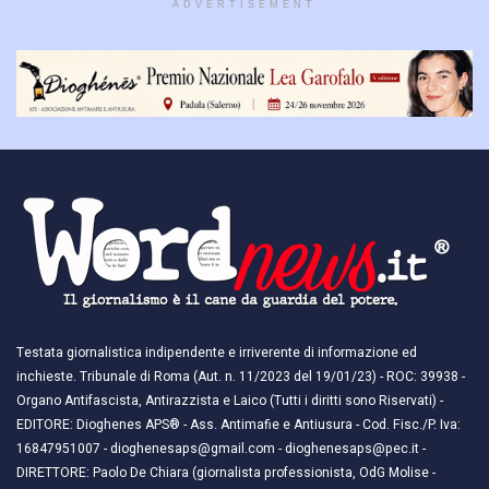
ADVERTISEMENT
Testata giornalistica indipendente e irriverente di informazione ed
inchieste. Tribunale di Roma (Aut. n. 11/2023 del 19/01/23) - ROC: 39938 -
Organo Antifascista, Antirazzista e Laico (Tutti i diritti sono Riservati) -
EDITORE: Dioghenes APS® - Ass. Antimafie e Antiusura - Cod. Fisc./P. Iva:
16847951007 - dioghenesaps@gmail.com - dioghenesaps@pec.it - ​​
DIRETTORE: Paolo De Chiara (giornalista professionista, OdG Molise -