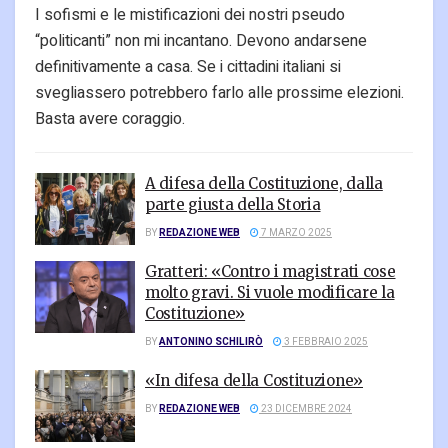
I sofismi e le mistificazioni dei nostri pseudo
“politicanti” non mi incantano. Devono andarsene
definitivamente a casa. Se i cittadini italiani si
svegliassero potrebbero farlo alle prossime elezioni.
Basta avere coraggio.
A difesa della Costituzione, dalla
parte giusta della Storia
BY
REDAZIONE WEB
7 MARZO 2025
Gratteri: «Contro i magistrati cose
molto gravi. Si vuole modificare la
Costituzione»
BY
ANTONINO SCHILIRÒ
3 FEBBRAIO 2025
«In difesa della Costituzione»
BY
REDAZIONE WEB
23 DICEMBRE 2024