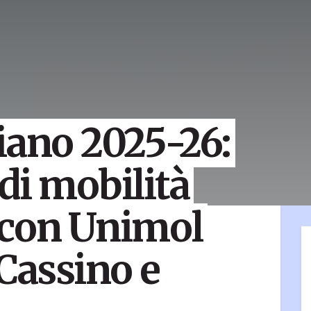
iano 2025-26:
di mobilità
 con Unimol
 Cassino e