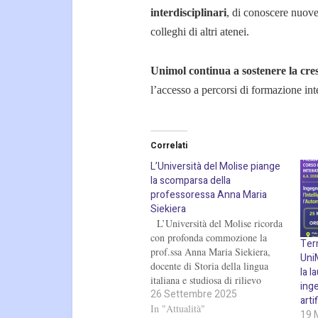
interdisciplinari
, di conoscere nuov
colleghi di altri atenei.
Unimol continua a sostenere la cre
l’accesso a percorsi di formazione inte
Correlati
L’Università del Molise piange
la scomparsa della
professoressa Anna Maria
Siekiera
L’Università del Molise ricorda
con profonda commozione la
Term
prof.ssa Anna Maria Siekiera,
Uni
docente di Storia della lingua
la l
italiana e studiosa di rilievo
inge
26 Settembre 2025
internazionale. Il Rettore, il
arti
Senato Accademico e l’intera
In "Attualità"
19 