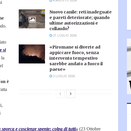
6 AGOSTO 2026
si
Nuovo canile: reti inadeguate
e pareti deteriorate; quando
he
ultime autorizzazioni e
ado.
collaudo?
21 LUGLIO 2026
lato
«Piromane si diverte ad
e si
appiccare fuoco, senza
 la
intervento tempestivo
sarebbe andato a fuoco il
el
paese»
2 LUGLIO 2026
on è
ratta
i,
i
à sporca e coscienze spente: colpa di tutti»
(23 Ottobre