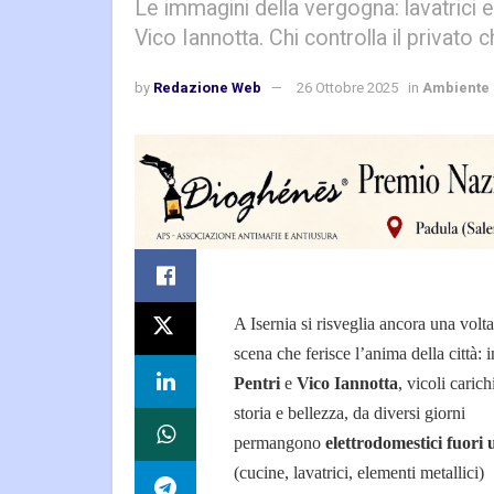
Le immagini della vergogna: lavatrici e 
Vico Iannotta. Chi controlla il privato c
by
Redazione Web
26 Ottobre 2025
in
Ambiente
A Isernia si risveglia ancora una volt
scena che ferisce l’anima della città: 
Pentri
e
Vico Iannotta
, vicoli carich
storia e bellezza, da diversi giorni
permangono
elettrodomestici fuori 
(cucine, lavatrici, elementi metallici)