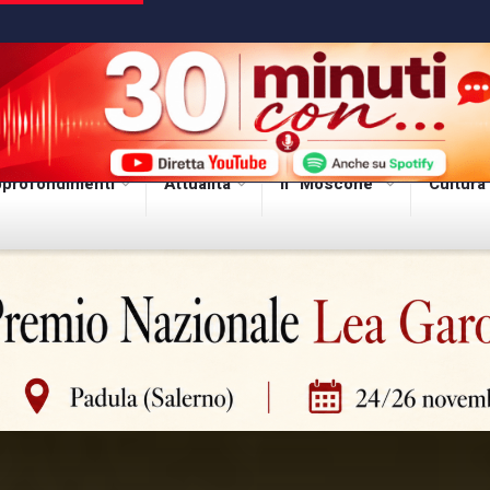
profondimenti
Attualità
Il “Moscone”
Cultura