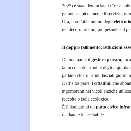
2025) è stata denunciata la “resa col
garantisce pienamente il servizio, no
Ora, con l’abbandono degli
elettrod
del decoro urbano, più pesante sul p
Il doppio fallimento: istituzioni asse
Da una parte,
il gestore privato
, inc
la raccolta dei rifiuti e degli ingombra
parlano chiaro: rifiuti lasciati giorni in
Dall’altra parte,
i cittadini
, che abban
ingombranti nei vicoli anziché utilizza
raccolta o isola ecologica.
È il risultato di un
patto civico infra
risultato è inaccettabile.