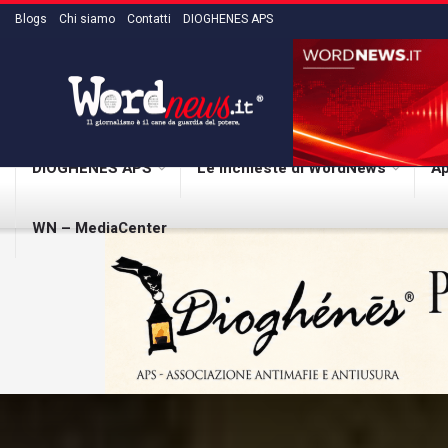
Blogs
Chi siamo
Contatti
DIOGHENES APS
DIOGHENES APS
Le inchieste di WordNews
Ap
WN – MediaCenter