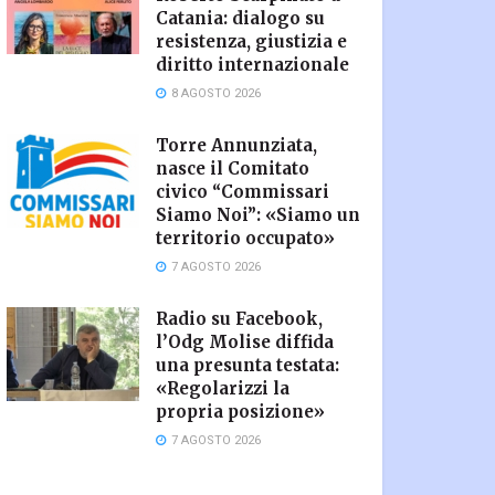
Catania: dialogo su
resistenza, giustizia e
diritto internazionale
8 AGOSTO 2026
Torre Annunziata,
nasce il Comitato
civico “Commissari
Siamo Noi”: «Siamo un
territorio occupato»
7 AGOSTO 2026
Radio su Facebook,
l’Odg Molise diffida
una presunta testata:
«Regolarizzi la
propria posizione»
7 AGOSTO 2026