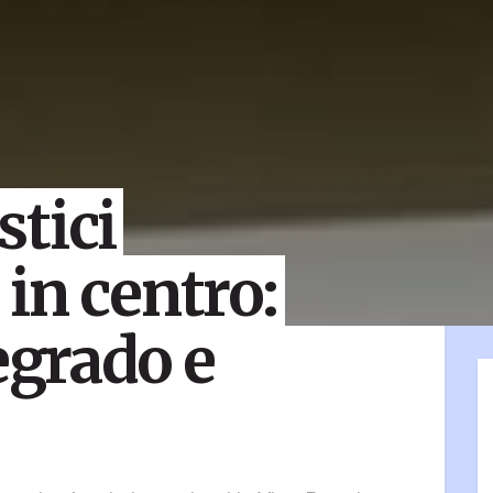
tici
in centro:
egrado e