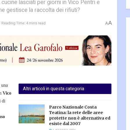
cucine lasciati per giorni in Vico Pentri e
he gestisce la raccolta dei rifiuti?
A
Reading Time: 4 mins read
A
a una
Altri articoli in questa categoria
in
Vico
i di
Parco Nazionale Costa
Teatina: la rete delle aree
uso
protette non è alternativa ed
esiste dal 2007