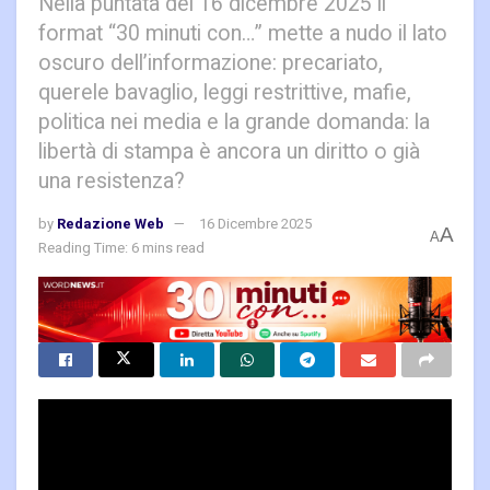
Nella puntata del 16 dicembre 2025 il
format “30 minuti con…” mette a nudo il lato
oscuro dell’informazione: precariato,
querele bavaglio, leggi restrittive, mafie,
politica nei media e la grande domanda: la
libertà di stampa è ancora un diritto o già
una resistenza?
by
Redazione Web
16 Dicembre 2025
A
A
Reading Time: 6 mins read