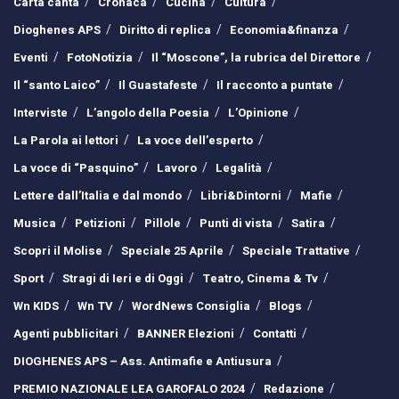
Carta canta
Cronaca
Cucina
Cultura
Dioghenes APS
Diritto di replica
Economia&finanza
Eventi
FotoNotizia
Il “Moscone”, la rubrica del Direttore
Il “santo Laico”
Il Guastafeste
Il racconto a puntate
Interviste
L’angolo della Poesia
L’Opinione
La Parola ai lettori
La voce dell’esperto
La voce di “Pasquino”
Lavoro
Legalità
Lettere dall’Italia e dal mondo
Libri&Dintorni
Mafie
Musica
Petizioni
Pillole
Punti di vista
Satira
Scopri il Molise
Speciale 25 Aprile
Speciale Trattative
Sport
Stragi di Ieri e di Oggi
Teatro, Cinema & Tv
Wn KIDS
Wn TV
WordNews Consiglia
Blogs
Agenti pubblicitari
BANNER Elezioni
Contatti
DIOGHENES APS – Ass. Antimafie e Antiusura
PREMIO NAZIONALE LEA GAROFALO 2024
Redazione