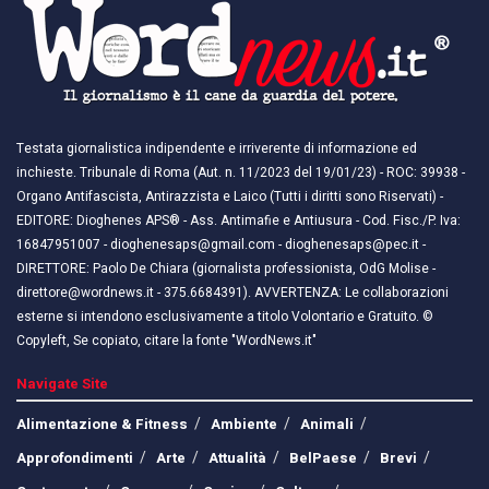
Testata giornalistica indipendente e irriverente di informazione ed
inchieste. Tribunale di Roma (Aut. n. 11/2023 del 19/01/23) - ROC: 39938 -
Organo Antifascista, Antirazzista e Laico (Tutti i diritti sono Riservati) -
EDITORE: Dioghenes APS® - Ass. Antimafie e Antiusura - Cod. Fisc./P. Iva:
16847951007 - dioghenesaps@gmail.com - dioghenesaps@pec.it - ​​
DIRETTORE: Paolo De Chiara (giornalista professionista, OdG Molise -
direttore@wordnews.it - ​​375.6684391). AVVERTENZA: Le collaborazioni
esterne si intendono esclusivamente a titolo Volontario e Gratuito. ©
Copyleft, Se copiato, citare la fonte "WordNews.it"
Navigate Site
Alimentazione & Fitness
Ambiente
Animali
Approfondimenti
Arte
Attualità
BelPaese
Brevi