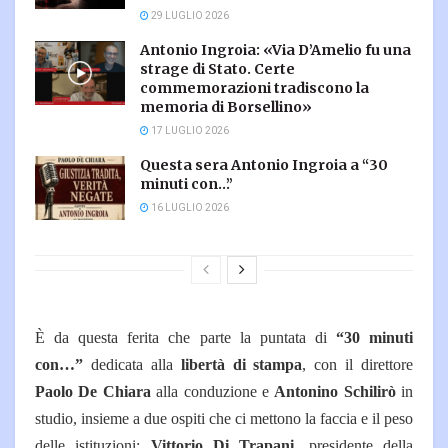
29 LUGLIO 2026
Antonio Ingroia: «Via D’Amelio fu una
strage di Stato. Certe
commemorazioni tradiscono la
memoria di Borsellino»
17 LUGLIO 2026
Questa sera Antonio Ingroia a “30
minuti con…”
16 LUGLIO 2026
È da questa ferita che parte la puntata di
“30 minuti
con…”
dedicata alla
libertà di stampa
, con il direttore
Paolo De Chiara
alla conduzione e
Antonino Schilirò
in
studio, insieme a due ospiti che ci mettono la faccia e il peso
delle istituzioni:
Vittorio Di Trapani
, presidente della