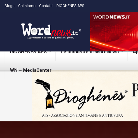
Blogs
Chi siamo
Contatti
DIOGHENES APS
DIOGHENES APS
Le inchieste di WordNews
Ap
WN – MediaCenter