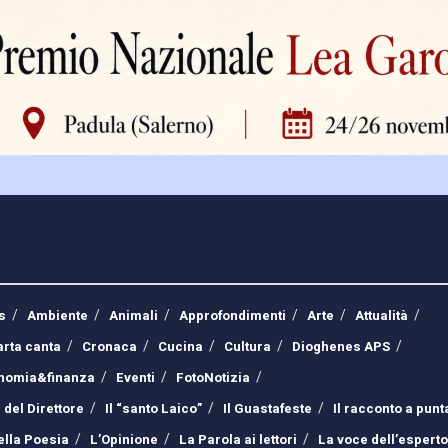
s
Ambiente
Animali
Approfondimenti
Arte
Attualità
arta canta
Cronaca
Cucina
Cultura
Dioghenes APS
nomia&finanza
Eventi
FotoNotizia
 del Direttore
Il “santo Laico”
Il Guastafeste
Il racconto a punt
ella Poesia
L’Opinione
La Parola ai lettori
La voce dell’esperto