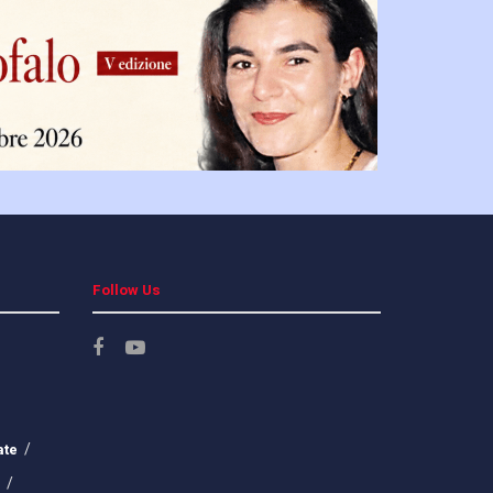
Follow Us
ate