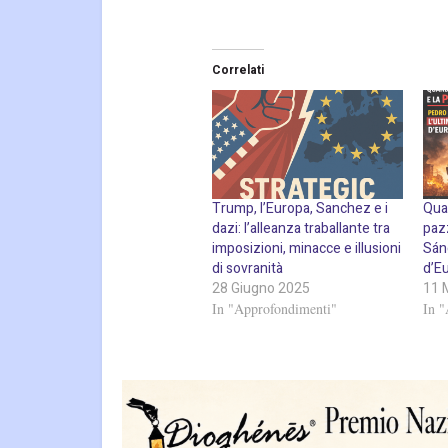
Correlati
Trump, l’Europa, Sanchez e i
Quan
dazi: l’alleanza traballante tra
paz
imposizioni, minacce e illusioni
Sán
di sovranità
d’E
28 Giugno 2025
11 
In "Approfondimenti"
In 