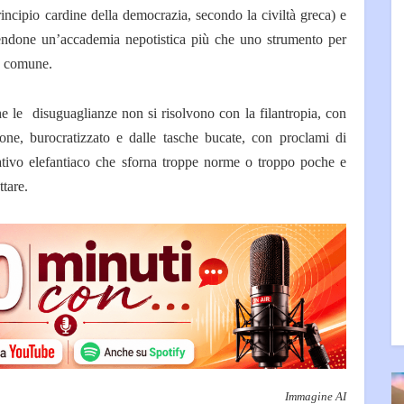
rincipio cardine della democrazia, secondo la civiltà greca) e
acendone un’accademia nepotistica più che uno strumento per
ne comune.
e le disuguaglianze non si risolvono con la filantropia, con
ione, burocratizzato e dalle tasche bucate, con proclami di
lativo elefantiaco che sforna troppe norme o troppo poche e
ttare.
Immagine AI