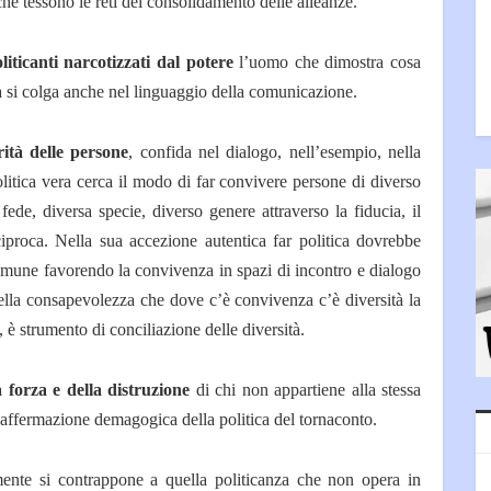
 che tessono le reti del consolidamento delle alleanze.
liticanti narcotizzati dal potere
l’uomo che dimostra cosa
la si colga anche nel linguaggio della comunicazione.
rità delle persone
, confida nel dialogo, nell’esempio, nella
olitica vera cerca il modo di far convivere persone di diverso
fede, diversa specie, diverso genere attraverso la fiducia, il
proca. Nella sua accezione autentica far politica dovrebbe
comune favorendo la convivenza in spazi di incontro e dialogo
 Nella consapevolezza che dove c’è convivenza c’è diversità la
, è strumento di conciliazione delle diversità.
a forza e della distruzione
di chi non appartiene alla stessa
a affermazione demagogica della politica del tornaconto.
nte si contrappone a quella politicanza che non opera in