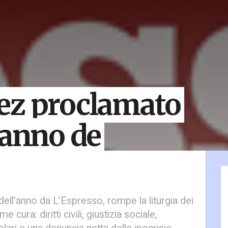
ez proclamato
’anno de
ll’anno da L’Espresso, rompe la liturgia dei
e cura: diritti civili, giustizia sociale,