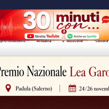
profondimenti
Attualità
Il “Moscone”
Cultura