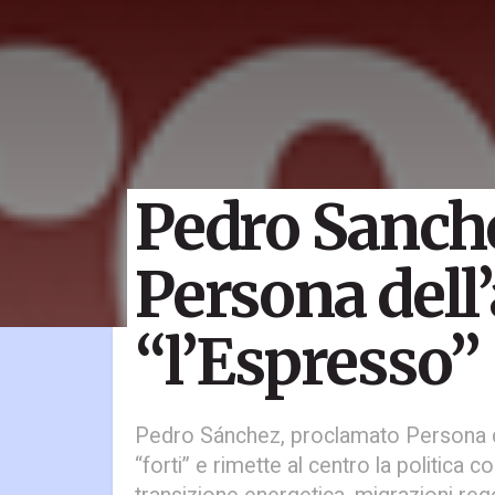
Pedro Sanch
Persona dell
“l’Espresso”
Pedro Sánchez, proclamato Persona de
“forti” e rimette al centro la politica com