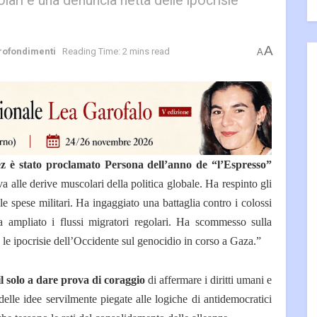
lari e una denuncia netta delle ipocrisie
A
rofondimenti
Reading Time: 2 mins read
A
z è stato proclamato Persona dell’anno de “l’Espresso”
a alle derive muscolari della politica globale. Ha respinto gli
 spese militari. Ha ingaggiato una battaglia contro i colossi
. Ha ampliato i flussi migratori regolari. Ha scommesso sulla
 le ipocrisie dell’Occidente sul genocidio in corso a Gaza.”
l solo a dare prova di coraggio
di affermare i diritti umani e
elle idee servilmente piegate alle logiche di antidemocratici