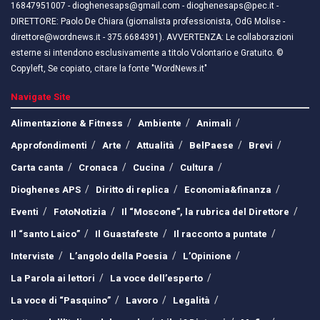
16847951007 - dioghenesaps@gmail.com - dioghenesaps@pec.it - ​​
DIRETTORE: Paolo De Chiara (giornalista professionista, OdG Molise -
direttore@wordnews.it - ​​375.6684391). AVVERTENZA: Le collaborazioni
esterne si intendono esclusivamente a titolo Volontario e Gratuito. ©
Copyleft, Se copiato, citare la fonte "WordNews.it"
Navigate Site
Alimentazione & Fitness
Ambiente
Animali
Approfondimenti
Arte
Attualità
BelPaese
Brevi
Carta canta
Cronaca
Cucina
Cultura
Dioghenes APS
Diritto di replica
Economia&finanza
Eventi
FotoNotizia
Il “Moscone”, la rubrica del Direttore
Il “santo Laico”
Il Guastafeste
Il racconto a puntate
Interviste
L’angolo della Poesia
L’Opinione
La Parola ai lettori
La voce dell’esperto
La voce di “Pasquino”
Lavoro
Legalità