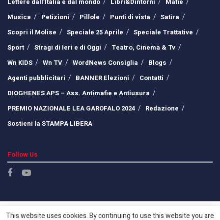
Lettere dall’Italia e dal mondo
Libri&Dintorni
Mafie
Musica
Petizioni
Pillole
Punti di vista
Satira
Scopri il Molise
Speciale 25 Aprile
Speciale Trattative
Sport
Stragi di Ieri e di Oggi
Teatro, Cinema & Tv
Wn KIDS
Wn TV
WordNews Consiglia
Blogs
Agenti pubblicitari
BANNER Elezioni
Contatti
DIOGHENES APS – Ass. Antimafie e Antiusura
PREMIO NAZIONALE LEA GAROFALO 2024
Redazione
Sostieni la STAMPA LIBERA
Follow Us
This website uses cookies. By continuing to use this website you are