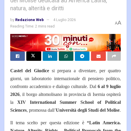
del Molise dedicata ad America Latina,
natura, alterità e diritti
by
Redazione Web
4 Luglio 2026
A
A
Reading Time: 2 mins read
Castel del Giudice
si prepara a diventare, per quattro
giorni, un laboratorio internazionale di pensiero politico,
confronto accademico e dialogo culturale. Dal
6 al 9 luglio
2026
, il borgo altomolisano in provincia di Isernia ospiterà
la
XIV International Summer School of Political
Sciences
, promossa dall’
Università degli Studi del Molise
.
Il tema scelto per questa edizione è
“Latin America.
Nature, Alterity, Rights – Political Proposals from the