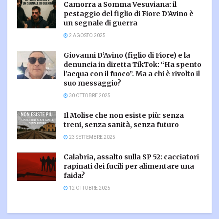
Camorra a Somma Vesuviana: il
pestaggio del figlio di Fiore D’Avino è
un segnale di guerra
2 AGOSTO 2025
Giovanni D’Avino (figlio di Fiore) e la
denuncia in diretta TikTok: “Ha spento
l’acqua con il fuoco”. Ma a chi è rivolto il
suo messaggio?
30 OTTOBRE 2025
Il Molise che non esiste più: senza
treni, senza sanità, senza futuro
23 SETTEMBRE 2025
Calabria, assalto sulla SP 52: cacciatori
rapinati dei fucili per alimentare una
faida?
12 OTTOBRE 2025