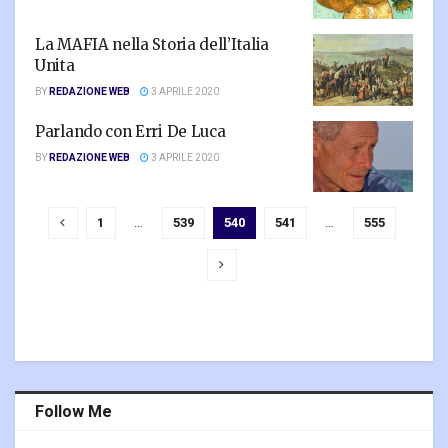
La MAFIA nella Storia dell’Italia
Unita
BY
REDAZIONE WEB
3 APRILE 2020
Parlando con Erri De Luca
BY
REDAZIONE WEB
3 APRILE 2020
1
…
539
540
541
…
555
Follow Me