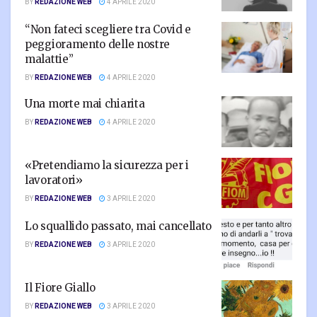
BY
REDAZIONE WEB
4 APRILE 2020
“Non fateci scegliere tra Covid e
peggioramento delle nostre
malattie”
BY
REDAZIONE WEB
4 APRILE 2020
Una morte mai chiarita
BY
REDAZIONE WEB
4 APRILE 2020
«Pretendiamo la sicurezza per i
lavoratori»
BY
REDAZIONE WEB
3 APRILE 2020
Lo squallido passato, mai cancellato
BY
REDAZIONE WEB
3 APRILE 2020
Il Fiore Giallo
BY
REDAZIONE WEB
3 APRILE 2020