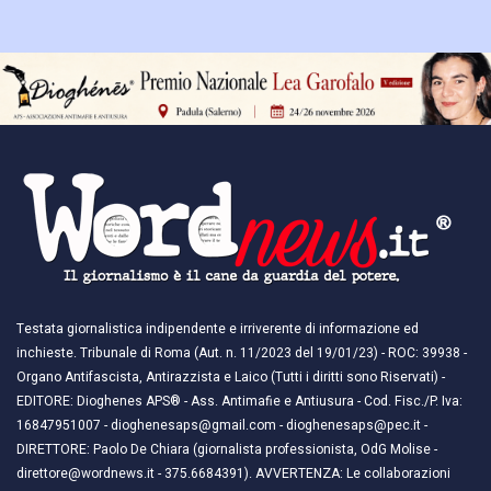
Testata giornalistica indipendente e irriverente di informazione ed
inchieste. Tribunale di Roma (Aut. n. 11/2023 del 19/01/23) - ROC: 39938 -
Organo Antifascista, Antirazzista e Laico (Tutti i diritti sono Riservati) -
EDITORE: Dioghenes APS® - Ass. Antimafie e Antiusura - Cod. Fisc./P. Iva:
16847951007 - dioghenesaps@gmail.com - dioghenesaps@pec.it - ​​
DIRETTORE: Paolo De Chiara (giornalista professionista, OdG Molise -
direttore@wordnews.it - ​​375.6684391). AVVERTENZA: Le collaborazioni