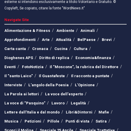
esterne si intendono esclusivamente a titolo Volontario e Gratuito. ©
Copyleft, Se copiato, citare la fonte "WordNews.it"
Navigate Site
Alimentazione & Fitness
Ambiente
Animali
Approfondimenti
Arte
Attualità
BelPaese
Brevi
Carta canta
Cronaca
Cucina
Cultura
Dioghenes APS
Diritto di replica
Economia&finanza
Eventi
FotoNotizia
Il “Moscone”, la rubrica del Direttore
Il “santo Laico”
Il Guastafeste
Il racconto a puntate
Interviste
L’angolo della Poesia
L’Opinione
La Parola ai lettori
La voce dell’esperto
La voce di “Pasquino”
Lavoro
Legalità
Lettere dall’Italia e dal mondo
Libri&Dintorni
Mafie
Musica
Petizioni
Pillole
Punti di vista
Satira
Scopri il Molise
Speciale 25 Aprile
Speciale Trattative