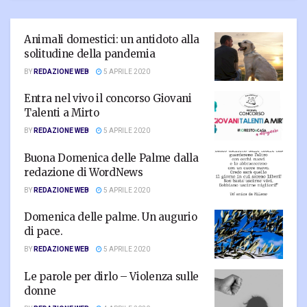
Animali domestici: un antidoto alla
solitudine della pandemia
BY
REDAZIONE WEB
5 APRILE 2020
Entra nel vivo il concorso Giovani
Talenti a Mirto
BY
REDAZIONE WEB
5 APRILE 2020
Buona Domenica delle Palme dalla
redazione di WordNews
BY
REDAZIONE WEB
5 APRILE 2020
Domenica delle palme. Un augurio
di pace.
BY
REDAZIONE WEB
5 APRILE 2020
Le parole per dirlo – Violenza sulle
donne