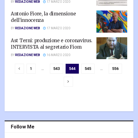
BY
REDAZIONE WEB
17 MARZO 2020
Antonio Fiore, la dimensione
dell’innocenza
BY
REDAZIONE WEB
17 MARZO 2020
Ast Terni: produzione e coronavirus.
INTERVISTA al segretario Fiom
BY
REDAZIONE WEB
16 MARZO 2020
1
…
543
544
545
…
556
Follow Me