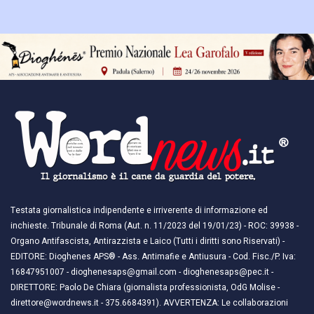
Testata giornalistica indipendente e irriverente di informazione ed
inchieste. Tribunale di Roma (Aut. n. 11/2023 del 19/01/23) - ROC: 39938 -
Organo Antifascista, Antirazzista e Laico (Tutti i diritti sono Riservati) -
EDITORE: Dioghenes APS® - Ass. Antimafie e Antiusura - Cod. Fisc./P. Iva:
16847951007 - dioghenesaps@gmail.com - dioghenesaps@pec.it - ​​
DIRETTORE: Paolo De Chiara (giornalista professionista, OdG Molise -
direttore@wordnews.it - ​​375.6684391). AVVERTENZA: Le collaborazioni