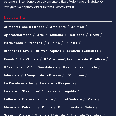
esterne si intendono esclusivamente a titolo Volontario e Gratuito. ©
Copyleft, Se copiato, citare la fonte "WordNews.it"
Navigate Site
Alimentazione & Fitness
Ambiente
Animali
Approfondimenti
Arte
Attualità
BelPaese
Brevi
Carta canta
Cronaca
Cucina
Cultura
Dioghenes APS
Diritto di replica
Economia&finanza
Eventi
FotoNotizia
Il “Moscone”, la rubrica del Direttore
Il “santo Laico”
Il Guastafeste
Il racconto a puntate
Interviste
L’angolo della Poesia
L’Opinione
La Parola ai lettori
La voce dell’esperto
La voce di “Pasquino”
Lavoro
Legalità
Lettere dall’Italia e dal mondo
Libri&Dintorni
Mafie
Musica
Petizioni
Pillole
Punti di vista
Satira
Scopri il Molise
Speciale 25 Aprile
Speciale Trattative