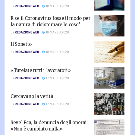
BY
REDAZIONE WEB
18 MARZO 2020
E se il Coronavirus fosse il modo per
la natura di risistemare le cose?
BY
REDAZIONE WEB
18 MARZO 2020
Il Sonetto
BY
REDAZIONE WEB
18 MARZO 2020
«Tutelate tutti i lavoratori»
BY
REDAZIONE WEB
17 MARZO 2020
Cercavano la verità
BY
REDAZIONE WEB
17 MARZO 2020
Sevel Fca, la denuncia degli operai:
«Non è cambiato nulla»