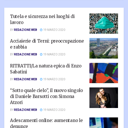
Tutela e sicurezza nei luoghi di
lavoro
BY
REDAZIONE WEB
19 MARZO 2020
Acciaierie di Terni: preoccupazione
e rabbia
BY
REDAZIONE WEB
19 MARZO 2020
RITRATTI/La natura epica di Enzo
Sabatini
BY
REDAZIONE WEB
19 MARZO 2020
“Sotto quale cielo”, il nuovo singolo
di Daniele Barsotti con Simona
Atzori
BY
REDAZIONE WEB
19 MARZO 2020
Adescamenti online: aumentano le
denunce