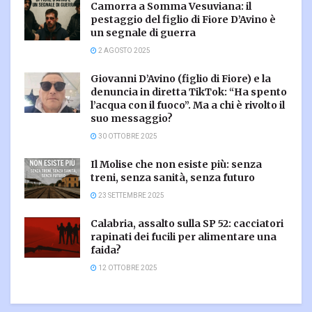
Camorra a Somma Vesuviana: il
pestaggio del figlio di Fiore D’Avino è
un segnale di guerra
2 AGOSTO 2025
Giovanni D’Avino (figlio di Fiore) e la
denuncia in diretta TikTok: “Ha spento
l’acqua con il fuoco”. Ma a chi è rivolto il
suo messaggio?
30 OTTOBRE 2025
Il Molise che non esiste più: senza
treni, senza sanità, senza futuro
23 SETTEMBRE 2025
Calabria, assalto sulla SP 52: cacciatori
rapinati dei fucili per alimentare una
faida?
12 OTTOBRE 2025