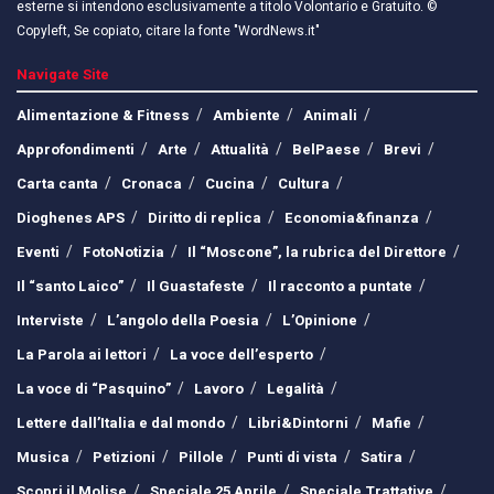
esterne si intendono esclusivamente a titolo Volontario e Gratuito. ©
Copyleft, Se copiato, citare la fonte "WordNews.it"
Navigate Site
Alimentazione & Fitness
Ambiente
Animali
Approfondimenti
Arte
Attualità
BelPaese
Brevi
Carta canta
Cronaca
Cucina
Cultura
Dioghenes APS
Diritto di replica
Economia&finanza
Eventi
FotoNotizia
Il “Moscone”, la rubrica del Direttore
Il “santo Laico”
Il Guastafeste
Il racconto a puntate
Interviste
L’angolo della Poesia
L’Opinione
La Parola ai lettori
La voce dell’esperto
La voce di “Pasquino”
Lavoro
Legalità
Lettere dall’Italia e dal mondo
Libri&Dintorni
Mafie
Musica
Petizioni
Pillole
Punti di vista
Satira
Scopri il Molise
Speciale 25 Aprile
Speciale Trattative