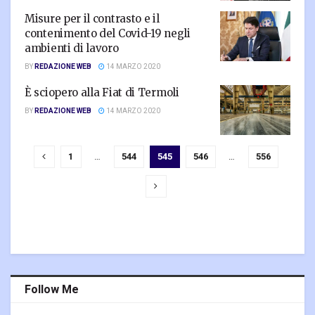
Misure per il contrasto e il
contenimento del Covid-19 negli
ambienti di lavoro
BY
REDAZIONE WEB
14 MARZO 2020
È sciopero alla Fiat di Termoli
BY
REDAZIONE WEB
14 MARZO 2020
1
…
544
545
546
…
556
Follow Me