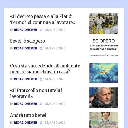
«Il decreto passa e alla Fiat di
Termoli si continua a lavorare»
BY
REDAZIONE WEB
16 MARZO 2020
Sevel: è sciopero
BY
REDAZIONE WEB
16 MARZO 2020
Cosa sta succedendo all’ambiente
mentre siamo chiusi in casa?
BY
REDAZIONE WEB
16 MARZO 2020
«Il Protocollo non tutela i
lavoratori»
BY
REDAZIONE WEB
16 MARZO 2020
Andrà tutto bene!
BY
REDAZIONE WEB
15 MARZO 2020