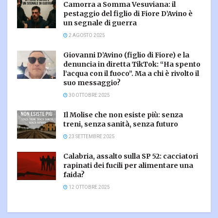
Camorra a Somma Vesuviana: il
pestaggio del figlio di Fiore D’Avino è
un segnale di guerra
2 AGOSTO 2025
Giovanni D’Avino (figlio di Fiore) e la
denuncia in diretta TikTok: “Ha spento
l’acqua con il fuoco”. Ma a chi è rivolto il
suo messaggio?
30 OTTOBRE 2025
Il Molise che non esiste più: senza
treni, senza sanità, senza futuro
23 SETTEMBRE 2025
Calabria, assalto sulla SP 52: cacciatori
rapinati dei fucili per alimentare una
faida?
12 OTTOBRE 2025