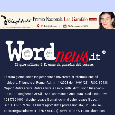
Testata giornalistica indipendente e irriverente di informazione ed
inchieste. Tribunale di Roma (Aut. n. 11/2023 del 19/01/23) - ROC: 39938 -
Organo Antifascista, Antirazzista e Laico (Tutti i diritti sono Riservati) -
EDITORE: Dioghenes APS® - Ass. Antimafie e Antiusura - Cod. Fisc./P. Iva:
16847951007 - dioghenesaps@gmail.com - dioghenesaps@pec.it - ​​
DIRETTORE: Paolo De Chiara (giornalista professionista, OdG Molise -
direttore@wordnews.it - ​​375.6684391). AVVERTENZA: Le collaborazioni