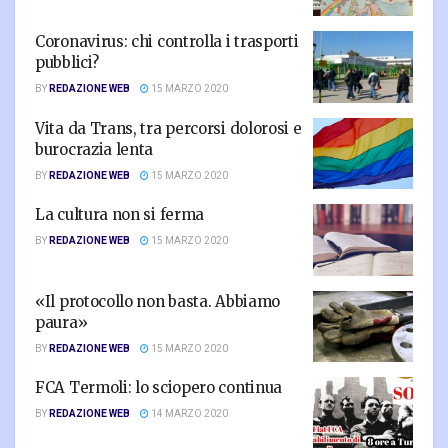
Coronavirus: chi controlla i trasporti
pubblici?
BY
REDAZIONE WEB
15 MARZO 2020
Vita da Trans, tra percorsi dolorosi e
burocrazia lenta
BY
REDAZIONE WEB
15 MARZO 2020
La cultura non si ferma
BY
REDAZIONE WEB
15 MARZO 2020
«Il protocollo non basta. Abbiamo
paura»
BY
REDAZIONE WEB
15 MARZO 2020
FCA Termoli: lo sciopero continua
BY
REDAZIONE WEB
14 MARZO 2020