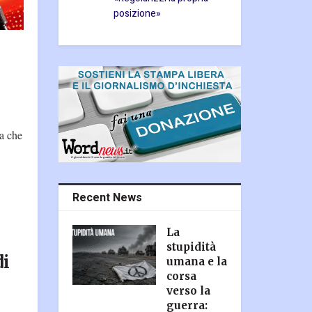
posizione»
ta che
Recent News
La
stupidità
di
umana e la
corsa
verso la
guerra: