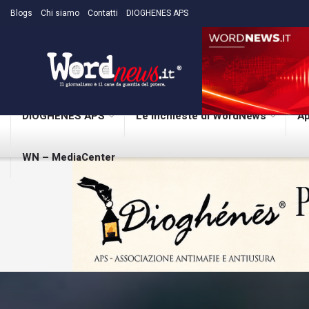
Blogs
Chi siamo
Contatti
DIOGHENES APS
DIOGHENES APS
Le inchieste di WordNews
Ap
WN – MediaCenter