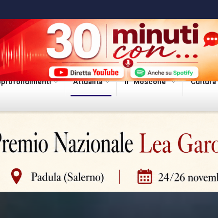
profondimenti
Attualità
Il “Moscone”
Cultura