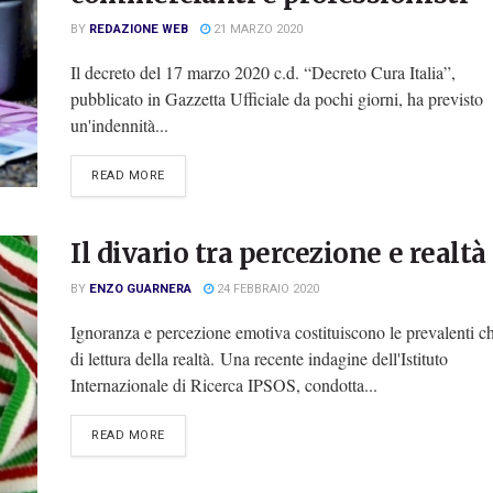
BY
REDAZIONE WEB
21 MARZO 2020
Il decreto del 17 marzo 2020 c.d. “Decreto Cura Italia”,
pubblicato in Gazzetta Ufficiale da pochi giorni, ha previsto
un'indennità...
DETAILS
READ MORE
Il divario tra percezione e realtà
BY
ENZO GUARNERA
24 FEBBRAIO 2020
Ignoranza e percezione emotiva costituiscono le prevalenti ch
di lettura della realtà. Una recente indagine dell'Istituto
Internazionale di Ricerca IPSOS, condotta...
DETAILS
READ MORE