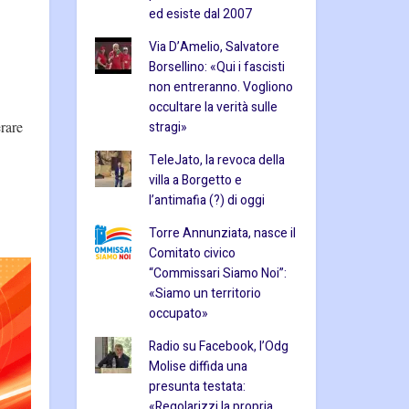
ed esiste dal 2007
Via D’Amelio, Salvatore
Borsellino: «Qui i fascisti
non entreranno. Vogliono
occultare la verità sulle
erare
stragi»
TeleJato, la revoca della
villa a Borgetto e
l’antimafia (?) di oggi
Torre Annunziata, nasce il
Comitato civico
“Commissari Siamo Noi”:
«Siamo un territorio
occupato»
Radio su Facebook, l’Odg
Molise diffida una
presunta testata:
«Regolarizzi la propria