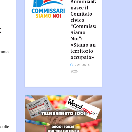
Annunziata,
nasce il
Comitato
civico
“Commissari
E
Siamo
Noi”:
«Siamo un
rante
territorio
occupato»
7 AGOSTO
2026
ccolte