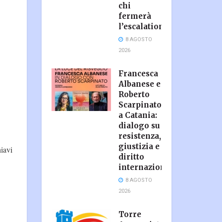
chi
fermerà
l’escalation?
8 AGOSTO
2026
Francesca
Albanese e
Roberto
Scarpinato
a Catania:
dialogo su
resistenza,
giustizia e
iavi
diritto
internazionale
8 AGOSTO
2026
Torre