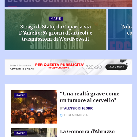
MAFIE
Stragi di Stato, da Capaci a via
‘Ndran
D’Amelio: 57 giorni di articoli e
con
trasmissioni di WordNews.it
“Una realtà grave come
MAFIE
un tumore al cervello”
BY
ALESSIO DI FLORIO
11 GENNAIO 2020
La Gomorra d’Abruzzo
MAFIE