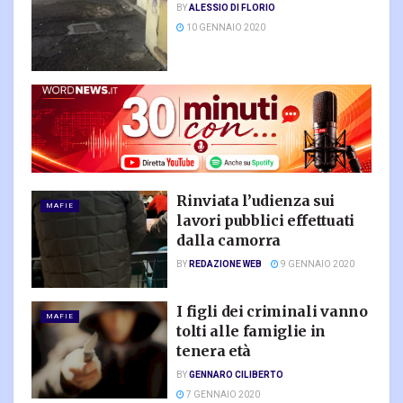
BY
ALESSIO DI FLORIO
10 GENNAIO 2020
Rinviata l’udienza sui
MAFIE
lavori pubblici effettuati
dalla camorra
BY
REDAZIONE WEB
9 GENNAIO 2020
I figli dei criminali vanno
MAFIE
tolti alle famiglie in
tenera età
BY
GENNARO CILIBERTO
7 GENNAIO 2020