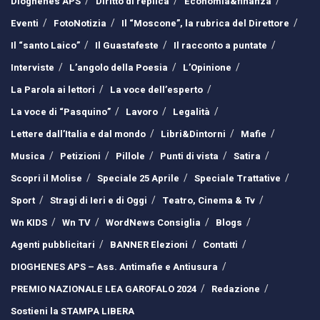
Dioghenes APS
Diritto di replica
Economia&finanza
Eventi
FotoNotizia
Il “Moscone”, la rubrica del Direttore
Il “santo Laico”
Il Guastafeste
Il racconto a puntate
Interviste
L’angolo della Poesia
L’Opinione
La Parola ai lettori
La voce dell’esperto
La voce di “Pasquino”
Lavoro
Legalità
Lettere dall’Italia e dal mondo
Libri&Dintorni
Mafie
Musica
Petizioni
Pillole
Punti di vista
Satira
Scopri il Molise
Speciale 25 Aprile
Speciale Trattative
Sport
Stragi di Ieri e di Oggi
Teatro, Cinema & Tv
Wn KIDS
Wn TV
WordNews Consiglia
Blogs
Agenti pubblicitari
BANNER Elezioni
Contatti
DIOGHENES APS – Ass. Antimafie e Antiusura
PREMIO NAZIONALE LEA GAROFALO 2024
Redazione
Sostieni la STAMPA LIBERA