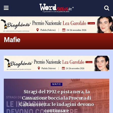
Mafie
MAFIE
Stragi del 1992 e pista nera, la
Cassazione boccia la Procura di
Caltanissetta: le indagini devono
continuare