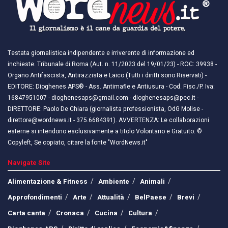
Testata giornalistica indipendente e irriverente di informazione ed
inchieste. Tribunale di Roma (Aut. n. 11/2023 del 19/01/23) - ROC: 39938 -
Organo Antifascista, Antirazzista e Laico (Tutti i diritti sono Riservati) -
EDITORE: Dioghenes APS® - Ass. Antimafie e Antiusura - Cod. Fisc./P. Iva:
16847951007 - dioghenesaps@gmail.com - dioghenesaps@pec.it - ​​
DIRETTORE: Paolo De Chiara (giornalista professionista, OdG Molise -
direttore@wordnews.it - ​​375.6684391). AVVERTENZA: Le collaborazioni
esterne si intendono esclusivamente a titolo Volontario e Gratuito. ©
Copyleft, Se copiato, citare la fonte "WordNews.it"
Navigate Site
Alimentazione & Fitness
Ambiente
Animali
Approfondimenti
Arte
Attualità
BelPaese
Brevi
Carta canta
Cronaca
Cucina
Cultura