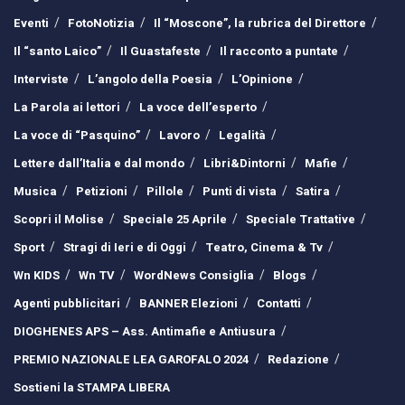
Eventi
FotoNotizia
Il “Moscone”, la rubrica del Direttore
Il “santo Laico”
Il Guastafeste
Il racconto a puntate
Interviste
L’angolo della Poesia
L’Opinione
La Parola ai lettori
La voce dell’esperto
La voce di “Pasquino”
Lavoro
Legalità
Lettere dall’Italia e dal mondo
Libri&Dintorni
Mafie
Musica
Petizioni
Pillole
Punti di vista
Satira
Scopri il Molise
Speciale 25 Aprile
Speciale Trattative
Sport
Stragi di Ieri e di Oggi
Teatro, Cinema & Tv
Wn KIDS
Wn TV
WordNews Consiglia
Blogs
Agenti pubblicitari
BANNER Elezioni
Contatti
DIOGHENES APS – Ass. Antimafie e Antiusura
PREMIO NAZIONALE LEA GAROFALO 2024
Redazione
Sostieni la STAMPA LIBERA