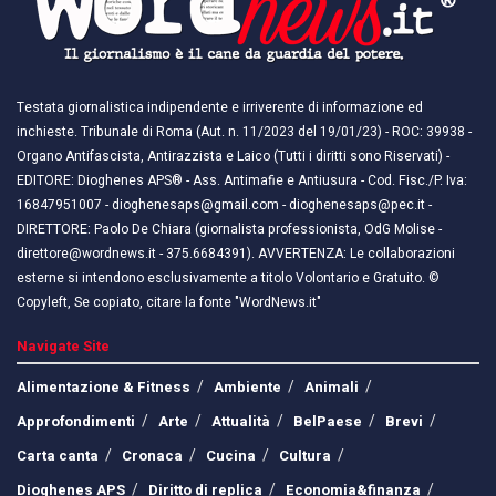
Testata giornalistica indipendente e irriverente di informazione ed
inchieste. Tribunale di Roma (Aut. n. 11/2023 del 19/01/23) - ROC: 39938 -
Organo Antifascista, Antirazzista e Laico (Tutti i diritti sono Riservati) -
EDITORE: Dioghenes APS® - Ass. Antimafie e Antiusura - Cod. Fisc./P. Iva:
16847951007 - dioghenesaps@gmail.com - dioghenesaps@pec.it - ​​
DIRETTORE: Paolo De Chiara (giornalista professionista, OdG Molise -
direttore@wordnews.it - ​​375.6684391). AVVERTENZA: Le collaborazioni
esterne si intendono esclusivamente a titolo Volontario e Gratuito. ©
Copyleft, Se copiato, citare la fonte "WordNews.it"
Navigate Site
Alimentazione & Fitness
Ambiente
Animali
Approfondimenti
Arte
Attualità
BelPaese
Brevi
Carta canta
Cronaca
Cucina
Cultura
Dioghenes APS
Diritto di replica
Economia&finanza