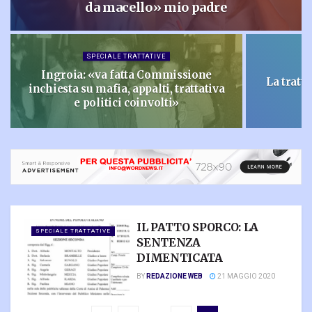
da macello» mio padre
SPECIALE TRATTATIVE
Ingroia: «va fatta Commissione
La tratta
inchiesta su mafia, appalti, trattativa
e politici coinvolti»
IL PATTO SPORCO: LA
SPECIALE TRATTATIVE
SENTENZA
DIMENTICATA
BY
REDAZIONE WEB
21 MAGGIO 2020