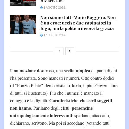
«fascista»
4 AGOSTO 2026
Non siamo tutti Mario Roggero. Non
è un eroe: uccise due rapinatori in
fuga, ma la politica invoca la grazia
17 LUGLIO 2026
Una mozione doverosa
scelta utopica
, una
da parte di chi
l'ha presentata. Sono mancati i numeri. Otto contro dodici
Iorio
(il "Ponzio Pilato" democristiano
, il più sGovernatore
di tutti, si è astenuto). Più che i numeri è mancato il
Caratteristiche che certi soggetti
coraggio e la dignità.
non hanno
personcine
. Parliamo degli eletti,
antropologicamente interessanti
: sparlano, attaccano,
dichiarano, scrivono. Ma poi si accodano (votando tutti