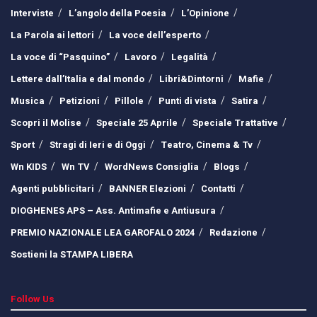
Interviste
L’angolo della Poesia
L’Opinione
La Parola ai lettori
La voce dell’esperto
La voce di “Pasquino”
Lavoro
Legalità
Lettere dall’Italia e dal mondo
Libri&Dintorni
Mafie
Musica
Petizioni
Pillole
Punti di vista
Satira
Scopri il Molise
Speciale 25 Aprile
Speciale Trattative
Sport
Stragi di Ieri e di Oggi
Teatro, Cinema & Tv
Wn KIDS
Wn TV
WordNews Consiglia
Blogs
Agenti pubblicitari
BANNER Elezioni
Contatti
DIOGHENES APS – Ass. Antimafie e Antiusura
PREMIO NAZIONALE LEA GAROFALO 2024
Redazione
Sostieni la STAMPA LIBERA
Follow Us