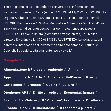
Testata giornalistica indipendente e irriverente di informazione ed
inchieste. Tribunale di Roma (Aut. n. 11/2023 del 19/01/23) - ROC: 39938 -
Organo Antifascista, Antirazzista e Laico (Tutti i diritti sono Riservati) -
EDITORE: Dioghenes APS® - Ass. Antimafie e Antiusura - Cod. Fisc./P. Iva:
16847951007 - dioghenesaps@gmail.com - dioghenesaps@pec.it - ​​
DIRETTORE: Paolo De Chiara (giornalista professionista, OdG Molise -
direttore@wordnews.it - ​​375.6684391). AVVERTENZA: Le collaborazioni
esterne si intendono esclusivamente a titolo Volontario e Gratuito. ©
Copyleft, Se copiato, citare la fonte "WordNews.it"
Navigate Site
Alimentazione & Fitness
Ambiente
Animali
Approfondimenti
Arte
Attualità
BelPaese
Brevi
Carta canta
Cronaca
Cucina
Cultura
Dioghenes APS
Diritto di replica
Economia&finanza
Eventi
FotoNotizia
Il “Moscone”, la rubrica del Direttore
Il “santo Laico”
Il Guastafeste
Il racconto a puntate