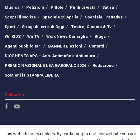
Musica
Petizioni
Pillole
Punti di vista
Satira
Scopri il Molise
Speciale 25 Aprile
Speciale Trattative
Sport
Stragi di Ieri e di Oggi
Teatro, Cinema & Tv
Wn KIDS
Wn TV
WordNews Consiglia
Blogs
Agenti pubblicitari
BANNER Elezioni
Contatti
DIOGHENES APS – Ass. Antimafie e Antiusura
PREMIO NAZIONALE LEA GAROFALO 2024
Redazione
Sostieni la STAMPA LIBERA
Follow Us
This website uses cookies. By continuing to use this website you are