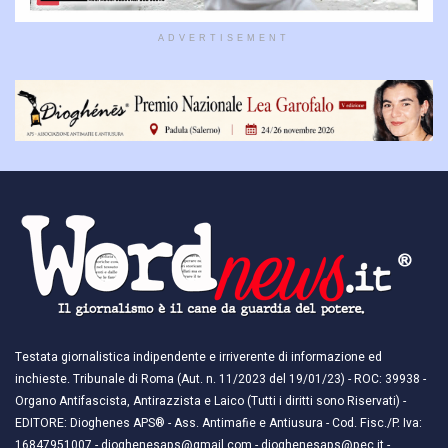
ADVERTISEMENT
Testata giornalistica indipendente e irriverente di informazione ed
inchieste. Tribunale di Roma (Aut. n. 11/2023 del 19/01/23) - ROC: 39938 -
Organo Antifascista, Antirazzista e Laico (Tutti i diritti sono Riservati) -
EDITORE: Dioghenes APS® - Ass. Antimafie e Antiusura - Cod. Fisc./P. Iva:
16847951007 - dioghenesaps@gmail.com - dioghenesaps@pec.it - ​​