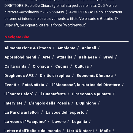
DIRETTORE: Paolo De Chiara (giornalista professionista, OdG Molise -
direttore@wordnews.it - ​​375.6684391). AVVERTENZA: Le collaborazioni
esterne si intendono esclusivamente a titolo Volontario e Gratuito. ©
Copyleft, Se copiato, citare la fonte "WordNews.it"
Navigate Site
Alimentazione & Fitness
Ambiente
Animali
Approfondimenti
Arte
Attualità
BelPaese
Brevi
Carta canta
Cronaca
Cucina
Cultura
Dioghenes APS
Diritto di replica
Economia&finanza
Eventi
FotoNotizia
Il “Moscone”, la rubrica del Direttore
Il “santo Laico”
Il Guastafeste
Il racconto a puntate
Interviste
L’angolo della Poesia
L’Opinione
La Parola ai lettori
La voce dell’esperto
La voce di “Pasquino”
Lavoro
Legalità
Lettere dall’Italia e dal mondo
Libri&Dintorni
Mafie