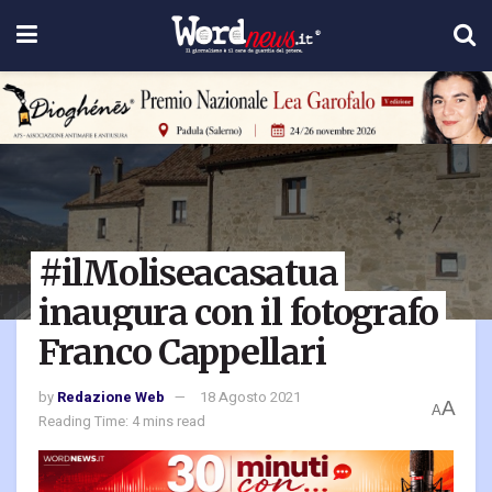
#ilMoliseacasatua
inaugura con il fotografo
Franco Cappellari
by
Redazione Web
18 Agosto 2021
A
A
Reading Time: 4 mins read