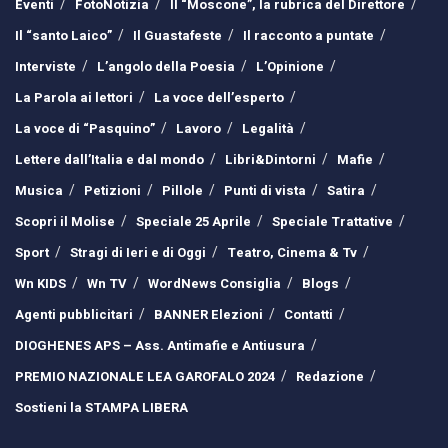
Eventi
FotoNotizia
Il “Moscone”, la rubrica del Direttore
Il “santo Laico”
Il Guastafeste
Il racconto a puntate
Interviste
L’angolo della Poesia
L’Opinione
La Parola ai lettori
La voce dell’esperto
La voce di “Pasquino”
Lavoro
Legalità
Lettere dall’Italia e dal mondo
Libri&Dintorni
Mafie
Musica
Petizioni
Pillole
Punti di vista
Satira
Scopri il Molise
Speciale 25 Aprile
Speciale Trattative
Sport
Stragi di Ieri e di Oggi
Teatro, Cinema & Tv
Wn KIDS
Wn TV
WordNews Consiglia
Blogs
Agenti pubblicitari
BANNER Elezioni
Contatti
DIOGHENES APS – Ass. Antimafie e Antiusura
PREMIO NAZIONALE LEA GAROFALO 2024
Redazione
Sostieni la STAMPA LIBERA