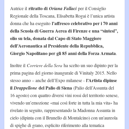
ritratto di
Autrice il
Oriana Fallaci
per il Consiglio
Regionale della Toscana, Elisabetta Rogai è l’unica artista
l’affresco celebrativo per i 70 anni
donna che ha eseguito
della Scuola di Guerra Aerea di Firenze e una “sintesi”,
olio su tela, donata dal Capo di Stato Maggiore
dell’Aeronautica al Presidente della Repubblica,
Giorgio Napolitano per gli 85 anni della Forza Armata
.
Inoltre il
Corriere della Sera
ha scelto un suo dipinto per la
prima pagina del giorno inaugurale di Vinitaly 2015. Nello
l’Artista dipinse
stesso anno – anche dell’Expo milanese -
il
del Palio di Siena
Drappellone
(Palio dell’Assunta del
16 agosto) con quattro diversi vini rossi del territorio senese,
vivendo un’emozione «mai così forte in tutta la mia vita» ha
rivelato in seguito, rappresentando la Madonna Assunta in
cielo (dipinta con il Brunello di Montalcino) con un'aureola
di spighe di grano, esplicito riferimento alla tematica