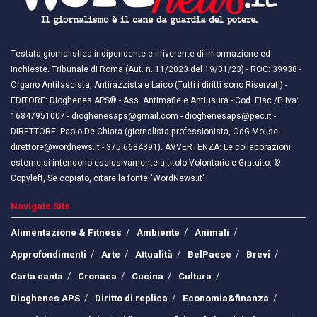
Testata giornalistica indipendente e irriverente di informazione ed
inchieste. Tribunale di Roma (Aut. n. 11/2023 del 19/01/23) - ROC: 39938 -
Organo Antifascista, Antirazzista e Laico (Tutti i diritti sono Riservati) -
EDITORE: Dioghenes APS® - Ass. Antimafie e Antiusura - Cod. Fisc./P. Iva:
16847951007 - dioghenesaps@gmail.com - dioghenesaps@pec.it - ​​
DIRETTORE: Paolo De Chiara (giornalista professionista, OdG Molise -
direttore@wordnews.it - ​​375.6684391). AVVERTENZA: Le collaborazioni
esterne si intendono esclusivamente a titolo Volontario e Gratuito. ©
Copyleft, Se copiato, citare la fonte "WordNews.it"
Navigate Site
Alimentazione & Fitness
Ambiente
Animali
Approfondimenti
Arte
Attualità
BelPaese
Brevi
Carta canta
Cronaca
Cucina
Cultura
Dioghenes APS
Diritto di replica
Economia&finanza