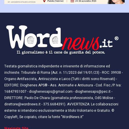
Testata giornalistica indipendente e irriverente di informazione ed
inchieste. Tribunale di Roma (Aut. n. 11/2023 del 19/01/23) - ROC: 39938 -
Organo Antifascista, Antirazzista e Laico (Tutti i diritti sono Riservati) -
EDITORE: Dioghenes APS® - Ass. Antimafie e Antiusura - Cod. Fisc./P. Iva:
16847951007 - dioghenesaps@gmail.com - dioghenesaps@pec.it - ​​
DIRETTORE: Paolo De Chiara (giornalista professionista, OdG Molise -
direttore@wordnews.it - ​​375.6684391). AVVERTENZA: Le collaborazioni
esterne si intendono esclusivamente a titolo Volontario e Gratuito. ©
Copyleft, Se copiato, citare la fonte "WordNews.it"
Navigate Site