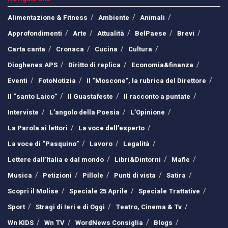
Alimentazione & Fitness
Ambiente
Animali
Approfondimenti
Arte
Attualità
BelPaese
Brevi
Carta canta
Cronaca
Cucina
Cultura
Dioghenes APS
Diritto di replica
Economia&finanza
Eventi
FotoNotizia
Il “Moscone”, la rubrica del Direttore
Il “santo Laico”
Il Guastafeste
Il racconto a puntate
Interviste
L’angolo della Poesia
L’Opinione
La Parola ai lettori
La voce dell’esperto
La voce di “Pasquino”
Lavoro
Legalità
Lettere dall’Italia e dal mondo
Libri&Dintorni
Mafie
Musica
Petizioni
Pillole
Punti di vista
Satira
Scopri il Molise
Speciale 25 Aprile
Speciale Trattative
Sport
Stragi di Ieri e di Oggi
Teatro, Cinema & Tv
Wn KIDS
Wn TV
WordNews Consiglia
Blogs