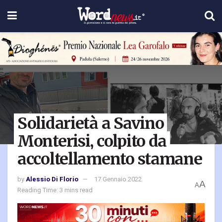
Solidarietà a Savino
Monterisi, colpito da
accoltellamento stamane
by
Alessio Di Florio
17 Gennaio 2022
A
A
Reading Time: 3 mins read