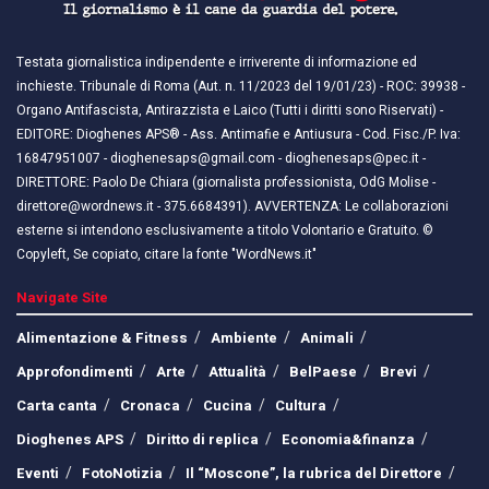
Testata giornalistica indipendente e irriverente di informazione ed
inchieste. Tribunale di Roma (Aut. n. 11/2023 del 19/01/23) - ROC: 39938 -
Organo Antifascista, Antirazzista e Laico (Tutti i diritti sono Riservati) -
EDITORE: Dioghenes APS® - Ass. Antimafie e Antiusura - Cod. Fisc./P. Iva:
16847951007 - dioghenesaps@gmail.com - dioghenesaps@pec.it - ​​
DIRETTORE: Paolo De Chiara (giornalista professionista, OdG Molise -
direttore@wordnews.it - ​​375.6684391). AVVERTENZA: Le collaborazioni
esterne si intendono esclusivamente a titolo Volontario e Gratuito. ©
Copyleft, Se copiato, citare la fonte "WordNews.it"
Navigate Site
Alimentazione & Fitness
Ambiente
Animali
Approfondimenti
Arte
Attualità
BelPaese
Brevi
Carta canta
Cronaca
Cucina
Cultura
Dioghenes APS
Diritto di replica
Economia&finanza
Eventi
FotoNotizia
Il “Moscone”, la rubrica del Direttore