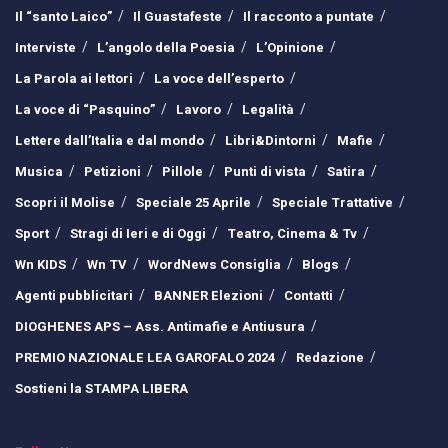
Il “santo Laico”
Il Guastafeste
Il racconto a puntate
Interviste
L’angolo della Poesia
L’Opinione
La Parola ai lettori
La voce dell’esperto
La voce di “Pasquino”
Lavoro
Legalità
Lettere dall’Italia e dal mondo
Libri&Dintorni
Mafie
Musica
Petizioni
Pillole
Punti di vista
Satira
Scopri il Molise
Speciale 25 Aprile
Speciale Trattative
Sport
Stragi di Ieri e di Oggi
Teatro, Cinema & Tv
Wn KIDS
Wn TV
WordNews Consiglia
Blogs
Agenti pubblicitari
BANNER Elezioni
Contatti
DIOGHENES APS – Ass. Antimafie e Antiusura
PREMIO NAZIONALE LEA GAROFALO 2024
Redazione
Sostieni la STAMPA LIBERA