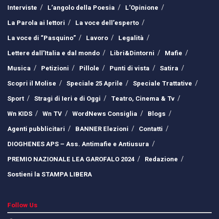
Interviste
L’angolo della Poesia
L’Opinione
La Parola ai lettori
La voce dell’esperto
La voce di “Pasquino”
Lavoro
Legalità
Lettere dall’Italia e dal mondo
Libri&Dintorni
Mafie
Musica
Petizioni
Pillole
Punti di vista
Satira
Scopri il Molise
Speciale 25 Aprile
Speciale Trattative
Sport
Stragi di Ieri e di Oggi
Teatro, Cinema & Tv
Wn KIDS
Wn TV
WordNews Consiglia
Blogs
Agenti pubblicitari
BANNER Elezioni
Contatti
DIOGHENES APS – Ass. Antimafie e Antiusura
PREMIO NAZIONALE LEA GAROFALO 2024
Redazione
Sostieni la STAMPA LIBERA
Follow Us