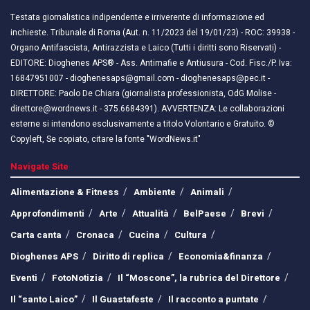
Testata giornalistica indipendente e irriverente di informazione ed
inchieste. Tribunale di Roma (Aut. n. 11/2023 del 19/01/23) - ROC: 39938 -
Organo Antifascista, Antirazzista e Laico (Tutti i diritti sono Riservati) -
EDITORE: Dioghenes APS® - Ass. Antimafie e Antiusura - Cod. Fisc./P. Iva:
16847951007 - dioghenesaps@gmail.com - dioghenesaps@pec.it - ​​
DIRETTORE: Paolo De Chiara (giornalista professionista, OdG Molise -
direttore@wordnews.it - ​​375.6684391). AVVERTENZA: Le collaborazioni
esterne si intendono esclusivamente a titolo Volontario e Gratuito. ©
Copyleft, Se copiato, citare la fonte "WordNews.it"
Navigate Site
Alimentazione & Fitness
Ambiente
Animali
Approfondimenti
Arte
Attualità
BelPaese
Brevi
Carta canta
Cronaca
Cucina
Cultura
Dioghenes APS
Diritto di replica
Economia&finanza
Eventi
FotoNotizia
Il “Moscone”, la rubrica del Direttore
Il “santo Laico”
Il Guastafeste
Il racconto a puntate