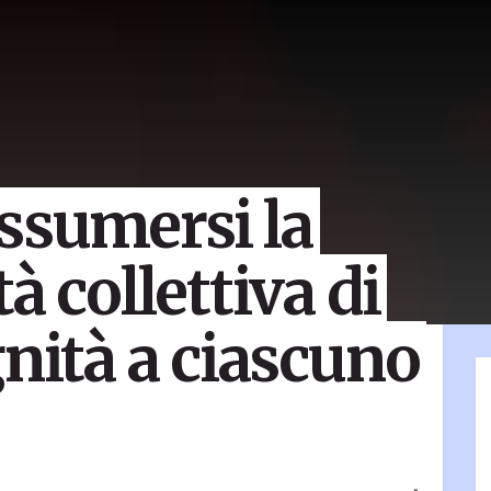
ssumersi la
à collettiva di
gnità a ciascuno