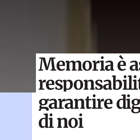
Memoria è a
responsabilit
garantire di
di noi