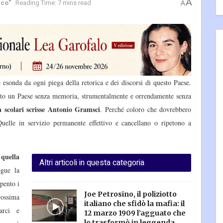
A
ico"
Reading Time: 7 mins read
A
esonda da ogni piega della retorica e dei discorsi di questo Paese.
ruito un Paese senza memoria, strumentalmente e orrendamente senza
scolari scrisse Antonio Gramsci
. Perché coloro che dovrebbero
 Quelle in servizio permanente effettivo e cancellano o ripetono a
uella
Altri articoli in questa categoria
egue la
pento i
Joe Petrosino, il poliziotto
prossima
italiano che sfidò la mafia: il
arci e
12 marzo 1909 l’agguato che
lo trasformò in leggenda