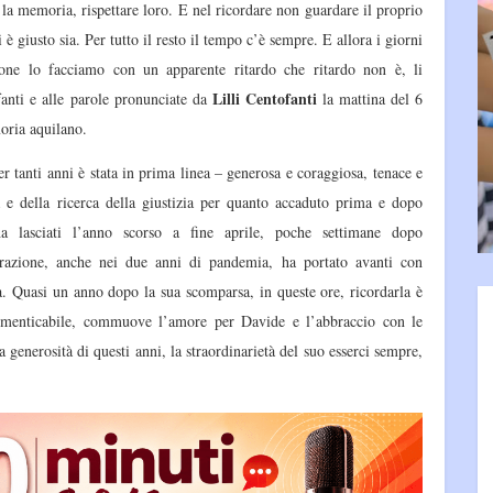
 la memoria, rispettare loro. E nel ricordare non guardare il proprio
 è giusto sia. Per tutto il resto il tempo c’è sempre. E allora i giorni
one lo facciamo con un apparente ritardo che ritardo non è, li
Lilli Centofanti
fanti e alle parole pronunciate da
la mattina del 6
oria aquilano.
er tanti anni è stata in prima linea – generosa e coraggiosa, tenace e
a e della ricerca della giustizia per quanto accaduto prima e dopo
 ha lasciati l’anno scorso a fine aprile, poche settimane dopo
razione, anche nei due anni di pandemia, ha portato avanti con
a. Quasi un anno dopo la sua scomparsa, in queste ore, ricordarla è
imenticabile, commuove l’amore per Davide e l’abbraccio con le
la generosità di questi anni, la straordinarietà del suo esserci sempre,