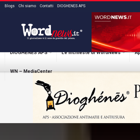
Blogs
Chi siamo
Contatti
DIOGHENES APS
DIOGHENES APS
Le inchieste di WordNews
Ap
WN – MediaCenter