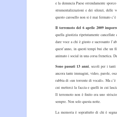
e la denuncia Paese orrendamente sporco n
strumentalizzazioni e dei silenzi, delle 
questo carosello non si è mai fermato c’è c
Il terremoto del 6 aprile 2009 imporr
quella giustizia ripetutamente cancellate
dare voce a chi è giusto e sacrosanto l’abb
quest’anno, in questi tempi bui che un fi
animato i social in una corsa frenetica. 
Sono passati 13 anni
, secoli per i tant
ancora tante immagini, video, parole, osce
rabbia di «un torrente di vocali». Ma c’è
cui metterci la faccia e quelli in cui lasci
Il terremoto non è finito era uno strisci
sempre. Non solo questa notte.
La memoria è soprattutto di chi è segna