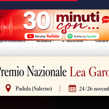
profondimenti
Attualità
Il “Moscone”
Cultura