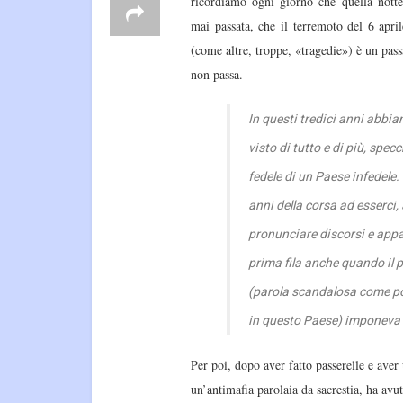
ricordiamo ogni giorno che quella nott
mai passata, che il terremoto del 6 apri
(come altre, troppe, «tragedie») è un pass
non passa.
In questi tredici anni abbi
visto di tutto e di più, spec
fedele di un Paese infedele. 
anni della corsa ad esserci,
pronunciare discorsi e appa
prima fila anche quando il 
(parola scandalosa come p
in questo Paese) imponeva 
Per poi, dopo aver fatto passerelle e aver 
un’antimafia parolaia da sacrestia, ha avut