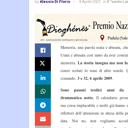
by
Alessio Di Florio
8 Aprile 2022
in
Il "santo La
Memoria, una parola usata e abusata, che 
Usata e abusata così tanto da aver cost
La storia insegna ma non ha 
memoria.
essere scolari lo sono di altre scuole.
3 e 32, 6 aprile 2009
comando.
.
Sono passati tredici anni da q
drammatica notte.
Il calendario pros
sua corsa implacabile e molti già hanno s
riflettori dell’attenzione in attesa della 
data. Noi no, non vogliamo accod