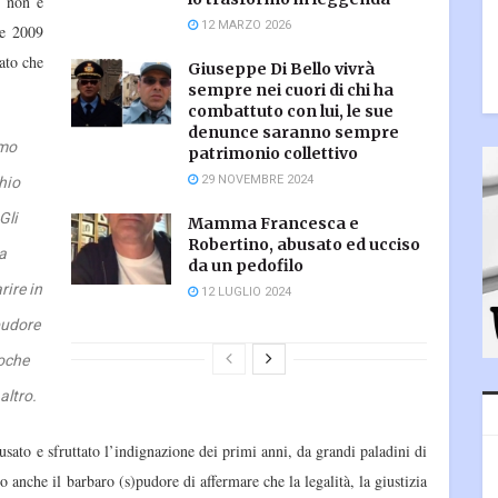
e non è
12 MARZO 2026
le 2009
ato che
Giuseppe Di Bello vivrà
sempre nei cuori di chi ha
combattuto con lui, le sue
denunce saranno sempre
amo
patrimonio collettivo
29 NOVEMBRE 2024
chio
Gli
Mamma Francesca e
Robertino, abusato ed ucciso
 a
da un pedofilo
rire in
12 LUGLIO 2024
pudore
oche
altro.
usato e sfruttato l’indignazione dei primi anni, da grandi paladini di
o anche il barbaro (s)pudore di affermare che la legalità, la giustizia