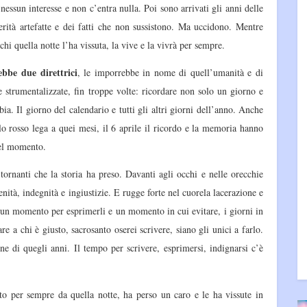
essun interesse e non c’entra nulla. Poi sono arrivati gli anni delle
verità artefatte e dei fatti che non sussistono. Ma uccidono. Mentre
hi quella notte l’ha vissuta, la vive e la vivrà per sempre.
ebbe due direttrici
, le imporrebbe in nome di quell’umanità e di
 e strumentalizzate, fin troppe volte: ricordare non solo un giorno e
ia. Il giorno del calendario e tutti gli altri giorni dell’anno. Anche
lo rosso lega a quei mesi, il 6 aprile il ricordo e la memoria hanno
Del momento.
i tornanti che la storia ha preso. Davanti agli occhi e nelle orecchie
nità, indegnità e ingiustizie. E rugge forte nel cuorela lacerazione e
 un momento per esprimerli e un momento in cui evitare, i giorni in
are a chi è giusto, sacrosanto oserei scrivere, siano gli unici a farlo.
one di quegli anni. Il tempo per scrivere, esprimersi, indignarsi c’è
to per sempre da quella notte, ha perso un caro e le ha vissute in