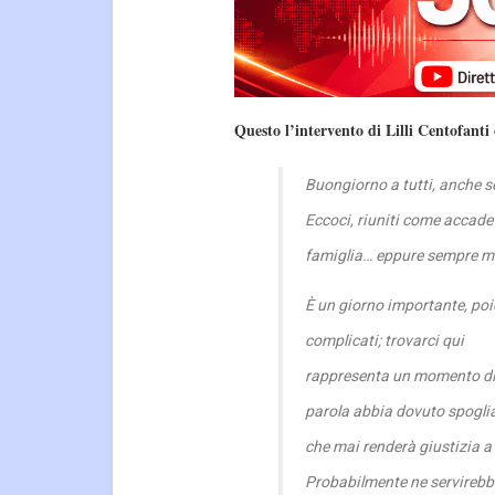
Questo l’intervento di Lilli Centofant
Buongiorno a tutti, anche se
Eccoci, riuniti come accad
famiglia… eppure sempre mu
È un giorno importante, poi
complicati; trovarci qui
rappresenta un momento di
parola abbia dovuto spoglia
che mai renderà giustizia a
Probabilmente ne servirebbe