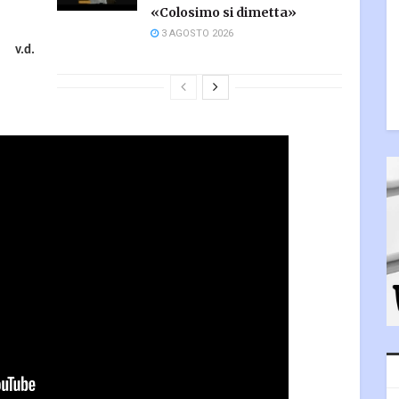
«Colosimo si dimetta»
3 AGOSTO 2026
v.d.