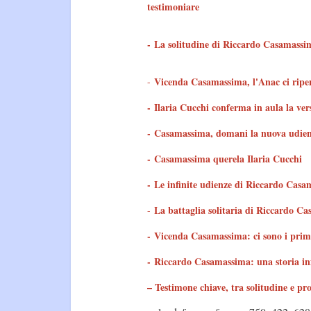
testimoniare
- La solitudine di Riccardo Casamassi
Vicenda Casamassima, l'Anac ci ripen
-
- Ilaria Cucchi conferma in aula la ve
-
Casamassima, domani la nuova udie
-
Casamassima querela Ilaria Cucchi
-
Le infinite udienze di Riccardo Cas
La battaglia solitaria di Riccardo C
-
-
Vicenda Casamassima: ci sono i primi
-
Riccardo Casamassima: una storia inf
– T
estimone chiave, tra solitudine e pr