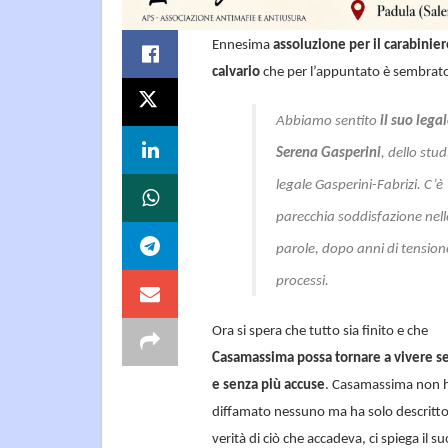
Ennesima
assoluzione per il carabini
calvario
che per l’appuntato è sembrato
Abbiamo sentito
il suo lega
Serena Gasperini
, dello stud
legale Gasperini-Fabrizi. C’è
parecchia soddisfazione nell
parole, dopo anni di tension
processi.
Ora si spera che tutto sia finito e che
Casamassima possa tornare a vivere s
e senza più accuse
. Casamassima non 
diffamato nessuno ma ha solo descritto
verità di ciò che accadeva, ci spiega il su