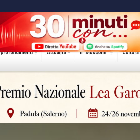
profondimenti
Attualità
Il “Moscone”
Cultura