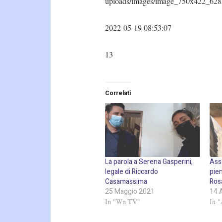
uploads/images/image_750x422_628
2022-05-19 08:53:07
13
Correlati
La parola a Serena Gasperini,
Ass
legale di Riccardo
pie
Casamassima
Ros
25 Maggio 2021
14 
In "Wn TV"
In "