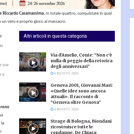
ere Riccardo Casamassima.
In totale quattro, conquistate in quel
 un vero e proprio gioco al massacro.
Altri articoli in questa categoria
le
io
Via d’Amelio, Conte: “Non c’è
nulla di peggio della retorica
e sue
degli anniversari”
6 AGOSTO 2026
e e
Genova 2001, Giovanni Mari:
«Quelle idee sono ancora
attuali». Il racconto di
“Genova oltre Genova”
ereno
6 AGOSTO 2026
ha
Strage di Bologna, Biondani
 la
ricostruisce tutte le
o
condanne. De Chiara: