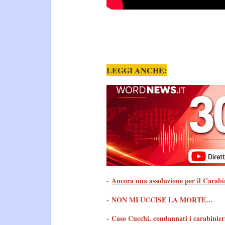
LEGGI ANCHE:
Ancora una assoluzione per il Carab
-
-
NON MI UCCISE LA MORTE…
-
Caso Cucchi, condannati i carabinieri