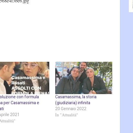
568e4f3be6.jpg
oluzione con formula
Casamassima, la storia
na per Casamassima e
(giudiziaria) infinita
ati
20 Gennaio 2022
Aprile 2021
In "Attualità"
Attualità"