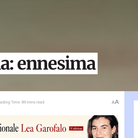
a: ennesima
A
ading Time: 89 mins read
A