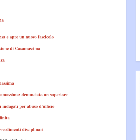
ma
sa e apre un nuovo fascicolo
rsione di Casamassima
nza
amassima
asamassima: denunciato un superiore
 indagati per abuso d'ufficio
inita
ovvedimenti disciplinari