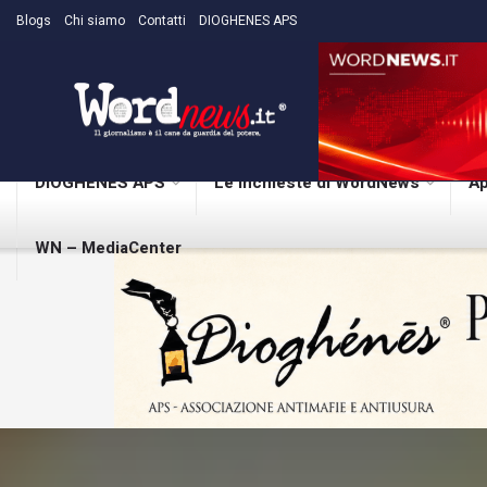
Blogs
Chi siamo
Contatti
DIOGHENES APS
DIOGHENES APS
Le inchieste di WordNews
Ap
WN – MediaCenter