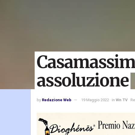
Casamassim
assoluzione
by
Redazione Web
19 Maggio 2022
in
Wn TV
Re