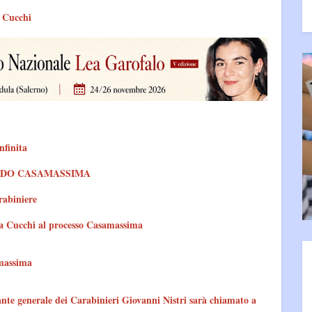
r Cucchi
infinita
RDO CASAMASSIMA
rabiniere
ia Cucchi al processo Casamassima
amassima
enerale dei Carabinieri Giovanni Nistri sarà chiamato a