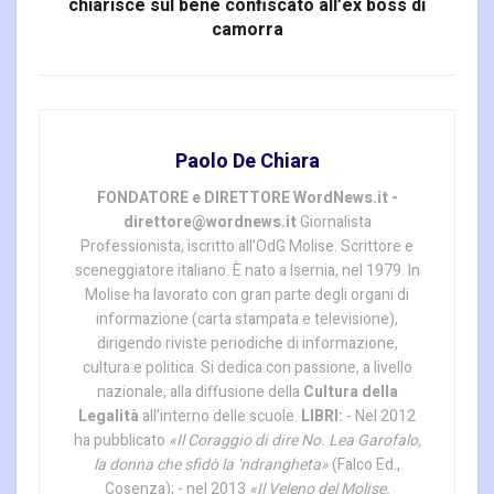
chiarisce sul bene confiscato all’ex boss di
camorra
Paolo De Chiara
FONDATORE e DIRETTORE WordNews.it -
direttore@wordnews.it
Giornalista
Professionista, iscritto all’OdG Molise. Scrittore e
sceneggiatore italiano. È nato a Isernia, nel 1979. In
Molise ha lavorato con gran parte degli organi di
informazione (carta stampata e televisione),
dirigendo riviste periodiche di informazione,
cultura e politica. Si dedica con passione, a livello
nazionale, alla diffusione della
Cultura della
Legalità
all’interno delle scuole.
LIBRI:
- Nel 2012
ha pubblicato
«Il Coraggio di dire No. Lea Garofalo,
la donna che sfidò la ‘ndrangheta»
(Falco Ed.,
Cosenza); - nel 2013
«Il Veleno del Molise.