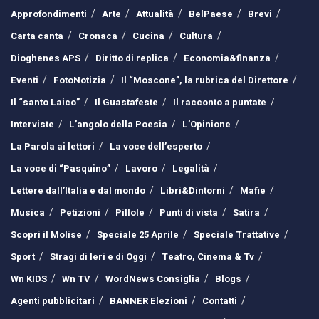
Approfondimenti
Arte
Attualità
BelPaese
Brevi
Carta canta
Cronaca
Cucina
Cultura
Dioghenes APS
Diritto di replica
Economia&finanza
Eventi
FotoNotizia
Il “Moscone”, la rubrica del Direttore
Il “santo Laico”
Il Guastafeste
Il racconto a puntate
Interviste
L’angolo della Poesia
L’Opinione
La Parola ai lettori
La voce dell’esperto
La voce di “Pasquino”
Lavoro
Legalità
Lettere dall’Italia e dal mondo
Libri&Dintorni
Mafie
Musica
Petizioni
Pillole
Punti di vista
Satira
Scopri il Molise
Speciale 25 Aprile
Speciale Trattative
Sport
Stragi di Ieri e di Oggi
Teatro, Cinema & Tv
Wn KIDS
Wn TV
WordNews Consiglia
Blogs
Agenti pubblicitari
BANNER Elezioni
Contatti