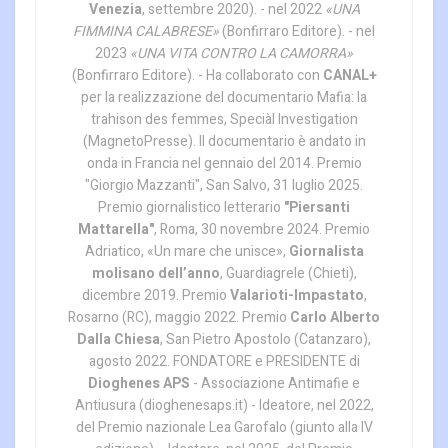
Venezia
, settembre 2020). - nel 2022
«UNA
FIMMINA CALABRESE»
(Bonfirraro Editore). - nel
2023
«UNA VITA CONTRO LA CAMORRA»
(Bonfirraro Editore). - Ha collaborato con
CANAL+
per la realizzazione del documentario Mafia: la
trahison des femmes, Speciàl Investigation
(MagnetoPresse). Il documentario è andato in
onda in Francia nel gennaio del 2014. Premio
"Giorgio Mazzanti", San Salvo, 31 luglio 2025.
Premio giornalistico letterario
"Piersanti
Mattarella"
, Roma, 30 novembre 2024. Premio
Adriatico, «Un mare che unisce»,
Giornalista
molisano dell’anno
, Guardiagrele (Chieti),
dicembre 2019. Premio
Valarioti-Impastato
,
Rosarno (RC), maggio 2022. Premio
Carlo Alberto
Dalla Chiesa
, San Pietro Apostolo (Catanzaro),
agosto 2022. FONDATORE e PRESIDENTE di
Dioghenes APS
- Associazione Antimafie e
Antiusura (dioghenesaps.it) - Ideatore, nel 2022,
del Premio nazionale Lea Garofalo (giunto alla IV