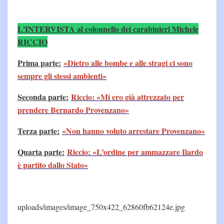
L'INTERVISTA al colonnello dei carabinieri Michele
RICCIO
Prima parte:
«Dietro alle bombe e alle stragi ci sono
sempre gli stessi ambienti»
Seconda parte:
Riccio: «Mi ero già attrezzato per
prendere Bernardo Provenzano»
Terza parte:
«Non hanno voluto arrestare Provenzano»
Quarta parte:
Riccio: «L’ordine per ammazzare Ilardo
è partito dallo Stato»
uploads/images/image_750x422_62860fb62124e.jpg