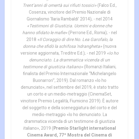
Trent’anni di omertà sui rifiuti tossici»
(Falco Ed.,
Cosenza, vincitore del Premio Nazionale di
Giornalismo ‘Ilaria Rambaldi’ 2014); - nel 2014
«Testimoni di Giustizia. Uomini e donne che
hanno sfidato le mafie»
(Perrone Ed., Roma); - nel
2018
«Il Coraggio di dire No. Lea Garofalo, la
donna che sfidò la schifosa 'ndrangheta»
(nuova
versione aggiornata, Treditre Ed.); - nel 2019
«Io ho
denunciato. La drammatica vicenda di un
testimone di giustizia italiano»
(Romanzi Italiani,
finalista del Premio Internazionale “Michelangelo
Buonarrori”, 2019). Dal romanzo «Io ho
denunciato», nel settembre del 2019, è stato tratto
un corto e un medio-metraggio (CinemaSet,
vincitore Premio Legalità, Fiumicino 2019). È autore
del soggetto e della sceneggiatura del corto e del
medio-metraggio «Io ho denunciato. La
drammatica vicenda di un testimone di giustizia
italiano», 2019 (
Premio Starlight international
Cinema Award, 77^ Mostra del Cinema di