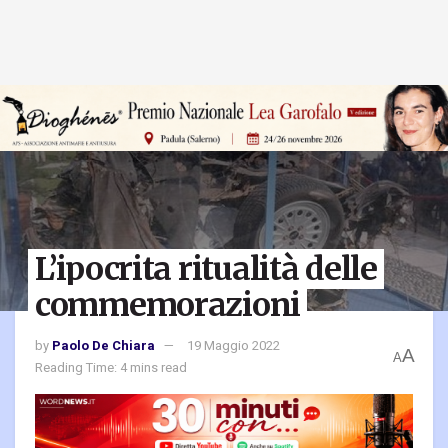
L’ipocrita ritualità delle
commemorazioni
by
Paolo De Chiara
19 Maggio 2022
A
A
Reading Time: 4 mins read