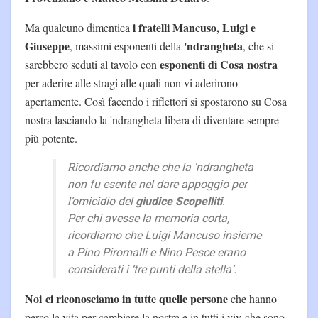
i fratelli Mancuso, Luigi e
Ma qualcuno dimentica
Giuseppe
'ndrangheta
, massimi esponenti della
, che si
esponenti di Cosa nostra
sarebbero seduti al tavolo con
per aderire alle stragi alle quali non vi aderirono
apertamente. Così facendo i riflettori si spostarono su Cosa
nostra lasciando la 'ndrangheta libera di diventare sempre
più potente.
Ricordiamo anche che la 'ndrangheta
non fu esente nel dare appoggio per
l’omicidio del
giudice Scopelliti
.
Per chi avesse la memoria corta,
ricordiamo che Luigi Mancuso insieme
a Pino Piromalli e Nino Pesce erano
considerati i ‘tre punti della stella’.
Noi ci riconosciamo in tutte quelle persone
che hanno
perso la vita per cambiare la nostra e in tutti i viv che sono