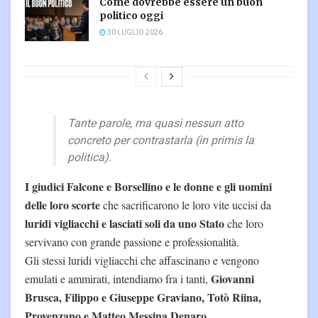
Come dovrebbe essere un buon
politico oggi
30 LUGLIO 2026
Tante parole, ma quasi nessun atto
concreto per contrastarla (in primis la
politica).
I giudici Falcone e Borsellino e le donne e gli uomini
delle loro scorte
che sacrificarono le loro vite uccisi da
luridi vigliacchi e lasciati soli da uno Stato
che loro
servivano con grande passione e professionalità.
Gli stessi luridi vigliacchi che affascinano e vengono
Giovanni
emulati e ammirati, intendiamo fra i tanti,
Brusca, Filippo e Giuseppe Graviano, Totò Riina,
Provenzano e Matteo Messina Denaro
.