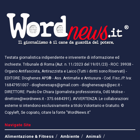
Testata giornalistica indipendente e irriverente di informazione ed
inchieste. Tribunale di Roma (Aut. n. 11/2023 del 19/01/23) - ROC: 39938 -
Organo Antifascista, Antirazzista e Laico (Tutti i diritti sono Riservati) -
EDITORE: Dioghenes APS® - Ass. Antimafie e Antiusura - Cod. Fisc./P. Iva:
16847951007 - dioghenesaps@gmail.com - dioghenesaps@pec.it - ​​
DIRETTORE: Paolo De Chiara (giornalista professionista, OdG Molise -
direttore@wordnews.it - ​​375.6684391). AVVERTENZA: Le collaborazioni
esterne si intendono esclusivamente a titolo Volontario e Gratuito. ©
Copyleft, Se copiato, citare la fonte "WordNews.it"
Navigate Site
Alimentazione & Fitness
Ambiente
Animali