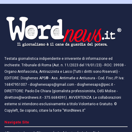
Testata giornalistica indipendente e irriverente di informazione ed
inchieste. Tribunale di Roma (Aut. n. 11/2023 del 19/01/23) - ROC: 39938 -
Organo Antifascista, Antirazzista e Laico (Tutti i diritti sono Riservati) -
EDITORE: Dioghenes APS® - Ass. Antimafie e Antiusura - Cod. Fisc./P. Iva:
16847951007 - dioghenesaps@gmail.com - dioghenesaps@pec.it - ​​
DIRETTORE: Paolo De Chiara (giornalista professionista, OdG Molise -
direttore@wordnews.it - ​​375.6684391). AVVERTENZA: Le collaborazioni
esterne si intendono esclusivamente a titolo Volontario e Gratuito. ©
Copyleft, Se copiato, citare la fonte "WordNews.it"
Navigate Site