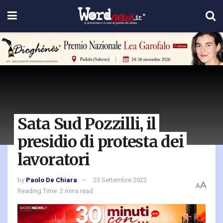
Sata Sud Pozzilli, il
presidio di protesta dei
lavoratori
by
Paolo De Chiara
23 Settembre 2022
A
A
Reading Time: 2 mins read