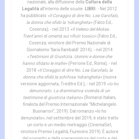
nazionale, alla diffusione della
Cultura della
Legalità
all’interno delle scuole.
LIBRI:
- Nel 2012
ha pubblicato
«Il Coraggio di dire No. Lea Garofalo,
la donna che sfidò la ‘ndrangheta»
(Falco Ed.,
Cosenza); - nel 2013
«Il Veleno del Molise.
Trent’anni di omertà sui rifiuti tossici»
(Falco Ed.,
Cosenza, vincitore del Premio Nazionale di
Giornalismo ‘Ilaria Rambaldi’ 2014); - nel 2014
«Testimoni di Giustizia. Uomini e donne che
hanno sfidato le mafie»
(Perrone Ed., Roma); - nel
2018
«Il Coraggio di dire No. Lea Garofalo, la
donna che sfidò la schifosa 'ndrangheta»
(nuova
versione aggiornata, Treditre Ed.); - nel 2019
«Io ho
denunciato. La drammatica vicenda di un
testimone di giustizia italiano»
(Romanzi Italiani,
finalista del Premio Internazionale “Michelangelo
Buonarrori”, 2019). Dal romanzo «Io ho
denunciato», nel settembre del 2019, è stato tratto
un corto e un medio-metraggio (CinemaSet,
vincitore Premio Legalità, Fiumicino 2019). È autore
del soggetto e della sceneggiatura del corto e del