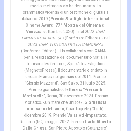
medio-metraggio «Io ho denunciato. La
drammatica vicenda di un testimone di giustizia
italiano», 2019 (
Premio Starlight international
Cinema Award, 77^ Mostra del Cinema di
Venezia
, settembre 2020). - nel 2022
«UNA
FIMMINA CALABRESE»
(Bonfirraro Editore). - nel
2023
«UNA VITA CONTRO LA CAMORRA»
(Bonfirraro Editore). - Ha collaborato con
CANAL+
per la realizzazione del documentario Mafia: la
trahison des femmes, Speciàl Investigation
(MagnetoPresse). Il documentario è andato in
onda in Francia nel gennaio del 2014. Premio
"Giorgio Mazzanti", San Salvo, 31 luglio 2025.
Premio giornalistico letterario
"Piersanti
Mattarella"
, Roma, 30 novembre 2024. Premio
Adriatico, «Un mare che unisce»,
Giornalista
molisano dell’anno
, Guardiagrele (Chieti),
dicembre 2019. Premio
Valarioti-Impastato
,
Rosarno (RC), maggio 2022. Premio
Carlo Alberto
Dalla Chiesa
, San Pietro Apostolo (Catanzaro),