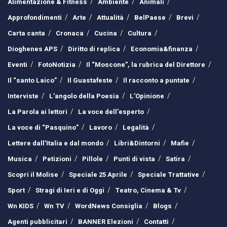
Alimentazione & Fitness
Ambiente
Animali
Approfondimenti
Arte
Attualità
BelPaese
Brevi
Carta canta
Cronaca
Cucina
Cultura
Dioghenes APS
Diritto di replica
Economia&finanza
Eventi
FotoNotizia
Il “Moscone”, la rubrica del Direttore
Il “santo Laico”
Il Guastafeste
Il racconto a puntate
Interviste
L’angolo della Poesia
L’Opinione
La Parola ai lettori
La voce dell’esperto
La voce di “Pasquino”
Lavoro
Legalità
Lettere dall’Italia e dal mondo
Libri&Dintorni
Mafie
Musica
Petizioni
Pillole
Punti di vista
Satira
Scopri il Molise
Speciale 25 Aprile
Speciale Trattative
Sport
Stragi di Ieri e di Oggi
Teatro, Cinema & Tv
Wn KIDS
Wn TV
WordNews Consiglia
Blogs
Agenti pubblicitari
BANNER Elezioni
Contatti