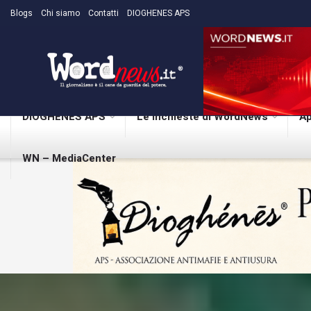
Blogs
Chi siamo
Contatti
DIOGHENES APS
DIOGHENES APS
Le inchieste di WordNews
Ap
WN – MediaCenter