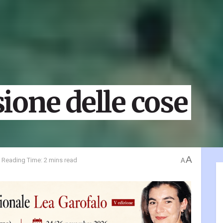
one delle cose
A
Reading Time: 2 mins read
A