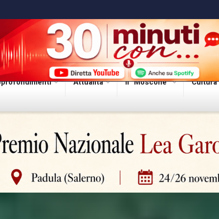
profondimenti
Attualità
Il “Moscone”
Cultura