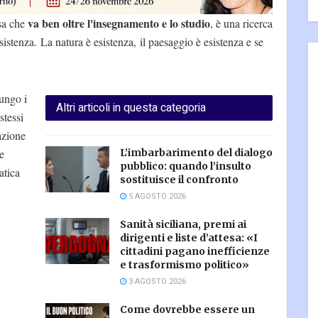
va ben oltre l'insegnamento e lo studio
sa che
, è una ricerca
sistenza. La natura è esistenza, il paesaggio è esistenza e se
lungo i
Altri articoli in questa categoria
stessi
azione
e
L’imbarbarimento del dialogo
pubblico: quando l’insulto
atica
sostituisce il confronto
5 AGOSTO 2026
Sanità siciliana, premi ai
dirigenti e liste d’attesa: «I
cittadini pagano inefficienze
e trasformismo politico»
3 AGOSTO 2026
Come dovrebbe essere un