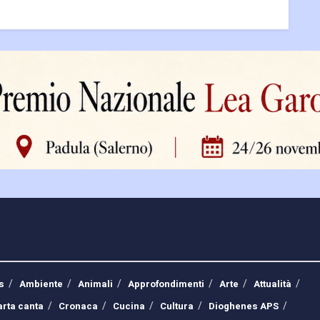
s
Ambiente
Animali
Approfondimenti
Arte
Attualità
arta canta
Cronaca
Cucina
Cultura
Dioghenes APS