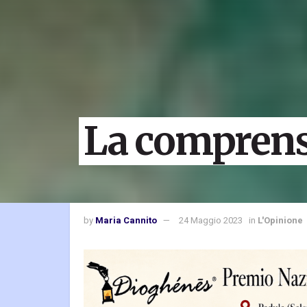
La comprensi
by
Maria Cannito
24 Maggio 2023
in
L'Opinione