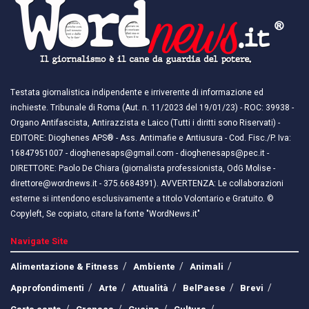
Testata giornalistica indipendente e irriverente di informazione ed
inchieste. Tribunale di Roma (Aut. n. 11/2023 del 19/01/23) - ROC: 39938 -
Organo Antifascista, Antirazzista e Laico (Tutti i diritti sono Riservati) -
EDITORE: Dioghenes APS® - Ass. Antimafie e Antiusura - Cod. Fisc./P. Iva:
16847951007 - dioghenesaps@gmail.com - dioghenesaps@pec.it - ​​
DIRETTORE: Paolo De Chiara (giornalista professionista, OdG Molise -
direttore@wordnews.it - ​​375.6684391). AVVERTENZA: Le collaborazioni
esterne si intendono esclusivamente a titolo Volontario e Gratuito. ©
Copyleft, Se copiato, citare la fonte "WordNews.it"
Navigate Site
Alimentazione & Fitness
Ambiente
Animali
Approfondimenti
Arte
Attualità
BelPaese
Brevi