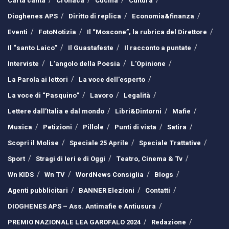
Carta canta
Cronaca
Cucina
Cultura
Dioghenes APS
Diritto di replica
Economia&finanza
Eventi
FotoNotizia
Il “Moscone”, la rubrica del Direttore
Il “santo Laico”
Il Guastafeste
Il racconto a puntate
Interviste
L’angolo della Poesia
L’Opinione
La Parola ai lettori
La voce dell’esperto
La voce di “Pasquino”
Lavoro
Legalità
Lettere dall’Italia e dal mondo
Libri&Dintorni
Mafie
Musica
Petizioni
Pillole
Punti di vista
Satira
Scopri il Molise
Speciale 25 Aprile
Speciale Trattative
Sport
Stragi di Ieri e di Oggi
Teatro, Cinema & Tv
Wn KIDS
Wn TV
WordNews Consiglia
Blogs
Agenti pubblicitari
BANNER Elezioni
Contatti
DIOGHENES APS – Ass. Antimafie e Antiusura
PREMIO NAZIONALE LEA GAROFALO 2024
Redazione