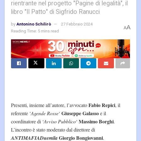
rientrante nel progetto "Pagine di legalità", il
libro "Il Patto" di Sigfrido Ranucci
by
Antonino Schilirò
27 Febbraio 2024
A
A
Reading Time: 5 mins read
Fabio Repici
Presenti, insieme all’autore, l’avvocato
, il
Giuseppe Galasso
referente ‘
Agende Rosse
‘
e il
Massimo Borghi
coordinatore di ‘
Avviso Pubblico
‘
.
L’incontro è stato moderato dal direttore di
Giorgio Bongiovanni
ANTIMAFIADuemila
.