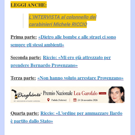
LEGGI ANCHE:
L’INTERVISTA al colonnello dei
carabinieri Michele RICCIO
Prima parte:
«Dietro alle bombe e alle stragi ci sono
sempre gli stessi ambienti»
Seconda parte:
Riccio: «Mi ero già attrezzato per
prendere Bernardo Provenzano»
Terza parte:
«Non hanno voluto arrestare Provenzano»
Quarta parte:
Riccio: «L’ordine per ammazzare Ilardo
è partito dallo Stato»