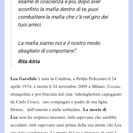
esame di coscienza e poi, dopo aver
sconfitto la mafia dentro di te, puoi
combattere la mafia che c’è nel giro dei
tuoi amici.
La mafia siamo noi e il nostro modo
sbagliato di comportarsi”.
Rita Atria
Lea Garofalo
è nata in Calabria, a Petilia Policastro il 24
aprile 1974, è morta il 24 novembre 2009 a Milano. Uccisa,
strangolata e poi bruciata dal clan ‘ndranghetista capeggiato
da Carlo Cosco, suo compagno e padre di sua figlia
La morte di
Denise, dall’omertà e dalla solitudine.
Lea
non ha sorpreso nessuno, tutti sapevano che sarebbe
accaduto, tutti sapevano anni prima della sua morte che Lea
era stata condannata. La morte di Lea a distanza di anni è