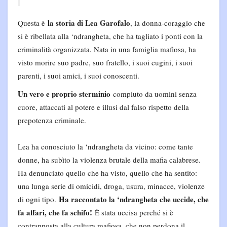
la storia di Lea Garofalo
Questa è
, la donna-coraggio che
si è ribellata alla ‘ndrangheta, che ha tagliato i ponti con la
criminalità organizzata. Nata in una famiglia mafiosa, ha
visto morire suo padre, suo fratello, i suoi cugini, i suoi
parenti, i suoi amici, i suoi conoscenti.
Un vero e proprio sterminio
compiuto da uomini senza
cuore, attaccati al potere e illusi dal falso rispetto della
prepotenza criminale.
Lea ha conosciuto la ‘ndrangheta da vicino: come tante
donne, ha subìto la violenza brutale della mafia calabrese.
Ha denunciato quello che ha visto, quello che ha sentito:
una lunga serie di omicidi, droga, usura, minacce, violenze
Ha raccontato la ‘ndrangheta che uccide, che
di ogni tipo.
fa affari, che fa schifo!
È stata uccisa perché si è
contrapposta alla cultura mafiosa, che non perdona il