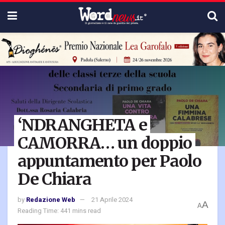
‘NDRANGHETA e
CAMORRA… un doppio
appuntamento per Paolo
De Chiara
by
Redazione Web
21 Aprile 2024
A
A
Reading Time: 441 mins read