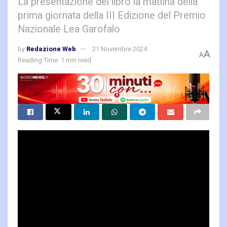
La presentazione del libro la mattina della
prima giornata della III Edizione del Premio
Nazionale Lea Garofalo
by
Redazione Web
21 Novembre 2024
A
A
Reading Time: 1 min read