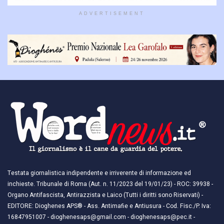
ADVERTISEMENT
Testata giornalistica indipendente e irriverente di informazione ed
inchieste. Tribunale di Roma (Aut. n. 11/2023 del 19/01/23) - ROC: 39938 -
Organo Antifascista, Antirazzista e Laico (Tutti i diritti sono Riservati) -
EDITORE: Dioghenes APS® - Ass. Antimafie e Antiusura - Cod. Fisc./P. Iva:
16847951007 - dioghenesaps@gmail.com - dioghenesaps@pec.it - ​​