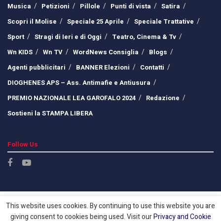
Musica
Petizioni
Pillole
Punti di vista
Satira
Scopri il Molise
Speciale 25 Aprile
Speciale Trattative
Sport
Stragi di Ieri e di Oggi
Teatro, Cinema & Tv
Wn KIDS
Wn TV
WordNews Consiglia
Blogs
Agenti pubblicitari
BANNER Elezioni
Contatti
DIOGHENES APS – Ass. Antimafie e Antiusura
PREMIO NAZIONALE LEA GAROFALO 2024
Redazione
Sostieni la STAMPA LIBERA
Follow Us
This website uses cookies. By continuing to use this website you are
giving consent to cookies being used. Visit our
Privacy and Cookie