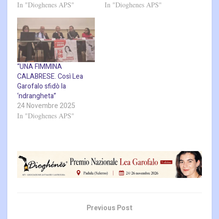
In "Dioghenes APS"
In "Dioghenes APS"
“UNA FIMMINA
CALABRESE. Così Lea
Garofalo sfidò la
‘ndrangheta”
24 Novembre 2025
In "Dioghenes APS"
Previous Post