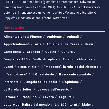
DIRETTORE: Paolo De Chiara (giornalista professionista, OdG Molise -
direttore@wordnews.it - ​​375.6684391). AVVERTENZA: Le collaborazioni
esterne si intendono esclusivamente a titolo Volontario e Gratuito. ©
Copyleft, Se copiato, citare la fonte "WordNews.it"
Navigate Site
Alimentazione & Fitness
Ambiente
Animali
Approfondimenti
Arte
Attualità
BelPaese
Brevi
Carta canta
Cronaca
Cucina
Cultura
Dioghenes APS
Diritto di replica
Economia&finanza
Eventi
FotoNotizia
Il “Moscone”, la rubrica del Direttore
Il “santo Laico”
Il Guastafeste
Il racconto a puntate
Interviste
L’angolo della Poesia
L’Opinione
La Parola ai lettori
La voce dell’esperto
La voce di “Pasquino”
Lavoro
Legalità
Lettere dall’Italia e dal mondo
Libri&Dintorni
Mafie