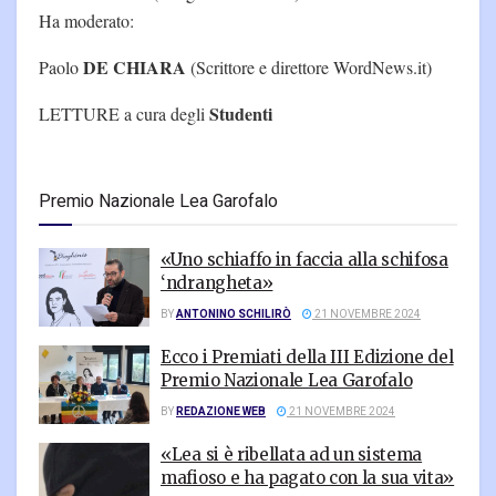
Ha moderato:
DE CHIARA
Paolo
(Scrittore e direttore WordNews.it)
Studenti
LETTURE a cura degli
Premio Nazionale Lea Garofalo
«Uno schiaffo in faccia alla schifosa
‘ndrangheta»
BY
ANTONINO SCHILIRÒ
21 NOVEMBRE 2024
Ecco i Premiati della III Edizione del
Premio Nazionale Lea Garofalo
BY
REDAZIONE WEB
21 NOVEMBRE 2024
«Lea si è ribellata ad un sistema
mafioso e ha pagato con la sua vita»