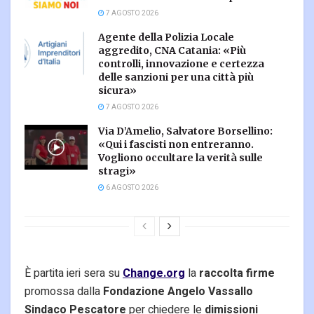
7 AGOSTO 2026
Agente della Polizia Locale
aggredito, CNA Catania: «Più
controlli, innovazione e certezza
delle sanzioni per una città più
sicura»
7 AGOSTO 2026
Via D’Amelio, Salvatore Borsellino:
«Qui i fascisti non entreranno.
Vogliono occultare la verità sulle
stragi»
6 AGOSTO 2026
È partita ieri sera su
Change.org
la
raccolta firme
promossa dalla
Fondazione Angelo Vassallo
Sindaco Pescatore
per chiedere le
dimissioni