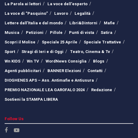
La Parola ai lettori
La voce dell’esperto
La voce di “Pasquino”
Lavoro
Legalità
Lettere dall’Italia e dal mondo
Libri&Dintorni
Mafie
Musica
Petizioni
Pillole
Punti di vista
Satira
Scopri il Molise
Speciale 25 Aprile
Speciale Trattative
Sport
Stragi di Ieri e di Oggi
Teatro, Cinema & Tv
Wn KIDS
Wn TV
WordNews Consiglia
Blogs
Agenti pubblicitari
BANNER Elezioni
Contatti
DIOGHENES APS – Ass. Antimafie e Antiusura
PREMIO NAZIONALE LEA GAROFALO 2024
Redazione
Sostieni la STAMPA LIBERA
Follow Us