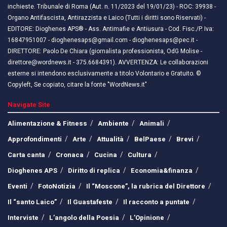
inchieste. Tribunale di Roma (Aut. n. 11/2023 del 19/01/23) - ROC: 39938 -
Organo Antifascista, Antirazzista e Laico (Tutti i diritti sono Riservati) -
EDITORE: Dioghenes APS® - Ass. Antimafie e Antiusura - Cod. Fisc./P. Iva:
16847951007 - dioghenesaps@gmail.com - dioghenesaps@pec.it - ​​
DIRETTORE: Paolo De Chiara (giornalista professionista, OdG Molise -
direttore@wordnews.it - ​​375.6684391). AVVERTENZA: Le collaborazioni
esterne si intendono esclusivamente a titolo Volontario e Gratuito. ©
Copyleft, Se copiato, citare la fonte "WordNews.it"
Navigate Site
Alimentazione & Fitness
Ambiente
Animali
Approfondimenti
Arte
Attualità
BelPaese
Brevi
Carta canta
Cronaca
Cucina
Cultura
Dioghenes APS
Diritto di replica
Economia&finanza
Eventi
FotoNotizia
Il “Moscone”, la rubrica del Direttore
Il “santo Laico”
Il Guastafeste
Il racconto a puntate
Interviste
L’angolo della Poesia
L’Opinione